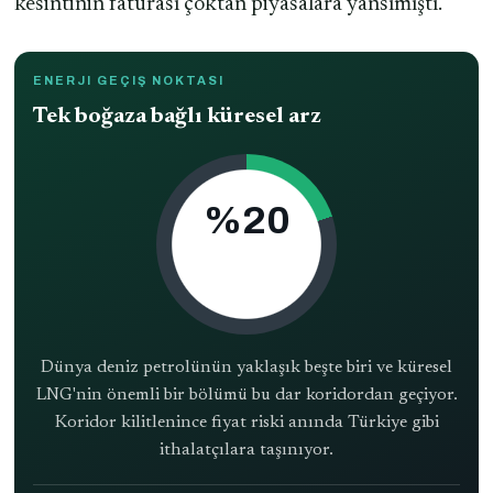
kesintinin faturası çoktan piyasalara yansımıştı.
ENERJI GEÇIŞ NOKTASI
Tek boğaza bağlı küresel arz
%20
DÜNYA LNG'SININ
HÜRMÜZ PAYI
Dünya deniz petrolünün yaklaşık beşte biri ve küresel
LNG'nin önemli bir bölümü bu dar koridordan geçiyor.
Koridor kilitlenince fiyat riski anında Türkiye gibi
ithalatçılara taşınıyor.