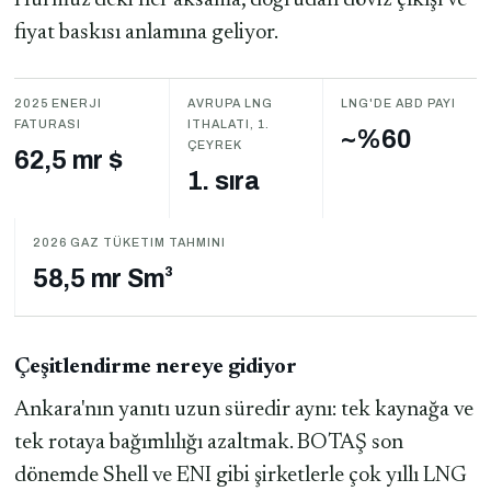
Hürmüz'deki her aksama, doğrudan döviz çıkışı ve
fiyat baskısı anlamına geliyor.
2025 ENERJI
AVRUPA LNG
LNG'DE ABD PAYI
FATURASI
ITHALATI, 1.
~%60
ÇEYREK
62,5 mr $
1. sıra
2026 GAZ TÜKETIM TAHMINI
58,5 mr Sm³
Çeşitlendirme nereye gidiyor
Ankara'nın yanıtı uzun süredir aynı: tek kaynağa ve
tek rotaya bağımlılığı azaltmak. BOTAŞ son
dönemde Shell ve ENI gibi şirketlerle çok yıllı LNG