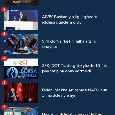
2
ALVES Başkanıyla ilgili gözaltı
iddiası gündem oldu
3
SPK dört şirketin halka arzını
onayladı
4
SPK, DCT Trading’de yüzde 10’luk
pay satışına onay vermedi
5
Fidan: Mekke Anlaşması NATO’nun
5. maddesiyle aynı
6
Hedef Holding’in piyasa değeri