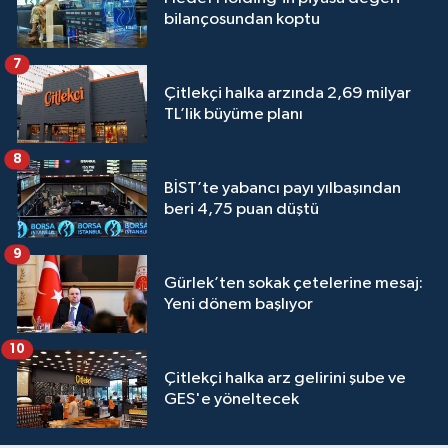
bilançosundan koptu
7
Çitlekçi halka arzında 2,69 milyar
TL’lik büyüme planı
8
BİST’te yabancı payı yılbaşından
beri 4,75 puan düştü
9
Gürlek’ten sokak çetelerine mesaj:
Yeni dönem başlıyor
10
Çitlekçi halka arz gelirini şube ve
GES'e yöneltecek