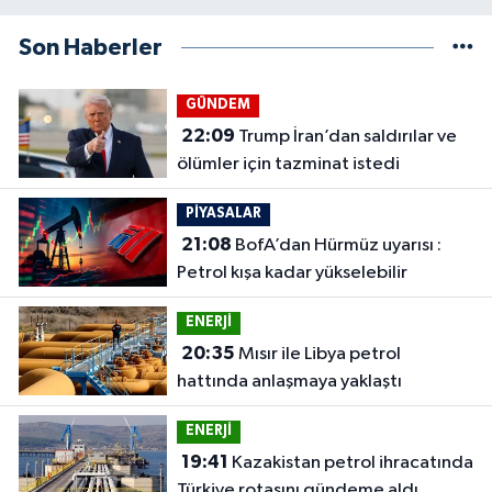
Son Haberler
GÜNDEM
22:09
Trump İran’dan saldırılar ve
ölümler için tazminat istedi
PİYASALAR
21:08
BofA’dan Hürmüz uyarısı :
Petrol kışa kadar yükselebilir
ENERJİ
20:35
Mısır ile Libya petrol
hattında anlaşmaya yaklaştı
ENERJİ
19:41
Kazakistan petrol ihracatında
Türkiye rotasını gündeme aldı