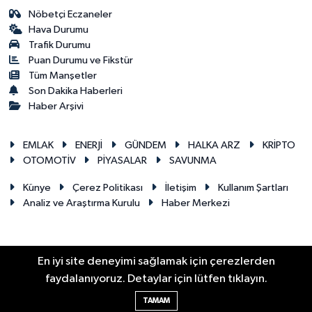
Nöbetçi Eczaneler
Hava Durumu
Trafik Durumu
Puan Durumu ve Fikstür
Tüm Manşetler
Son Dakika Haberleri
Haber Arşivi
EMLAK
ENERJİ
GÜNDEM
HALKA ARZ
KRİPTO
OTOMOTİV
PİYASALAR
SAVUNMA
Künye
Çerez Politikası
İletişim
Kullanım Şartları
Analiz ve Araştırma Kurulu
Haber Merkezi
En iyi site deneyimi sağlamak için çerezlerden
RSS
Copyright © 2026. Her hakkı saklıdır.
faydalanıyoruz. Detaylar için lütfen tıklayın.
TAMAM