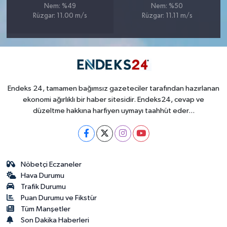
Nem: %49
Nem: %50
Rüzgar: 11.00 m/s
Rüzgar: 11.11 m/s
Endeks 24, tamamen bağımsız gazeteciler tarafından hazırlanan
ekonomi ağırlıklı bir haber sitesidir. Endeks24, cevap ve
düzeltme hakkına harfiyen uymayı taahhüt eder...
Nöbetçi Eczaneler
Hava Durumu
Trafik Durumu
Puan Durumu ve Fikstür
Tüm Manşetler
Son Dakika Haberleri