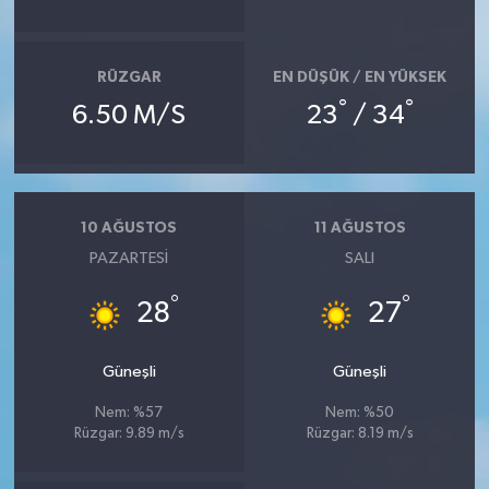
RÜZGAR
EN DÜŞÜK / EN YÜKSEK
°
°
6.50 M/S
23
/ 34
10 AĞUSTOS
11 AĞUSTOS
PAZARTESI
SALI
°
°
28
27
Güneşli
Güneşli
Nem: %57
Nem: %50
Rüzgar: 9.89 m/s
Rüzgar: 8.19 m/s