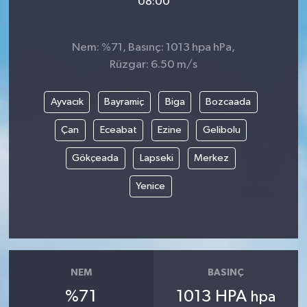
08:00
Nem: %71, Basınç: 1013 hpa hPa,
Rüzgar: 6.50 m/s
Ayvacık
Bayramiç
Biga
Bozcaada
Çan
Eceabat
Ezine
Gelibolu
Gökçeada
Lapseki
Merkez
Yenice
NEM
BASINÇ
%71
1013 HPA
hpa