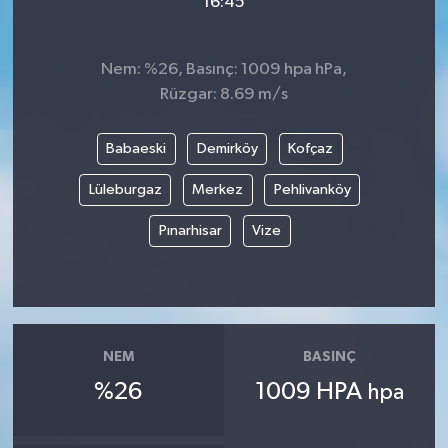
16:45
Nem: %26, Basınç: 1009 hpa hPa,
Rüzgar: 8.69 m/s
Babaeski
Demirköy
Kofçaz
Lüleburgaz
Merkez
Pehlivanköy
Pınarhisar
Vize
NEM
BASINÇ
%26
1009 HPA
hpa