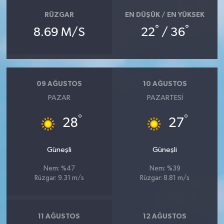
RÜZGAR
EN DÜŞÜK / EN YÜKSEK
°
°
8.69 M/S
22
/ 36
09 AĞUSTOS
10 AĞUSTOS
PAZAR
PAZARTESI
°
°
28
27
Güneşli
Güneşli
Nem: %47
Nem: %39
Rüzgar: 9.31 m/s
Rüzgar: 8.81 m/s
11 AĞUSTOS
12 AĞUSTOS