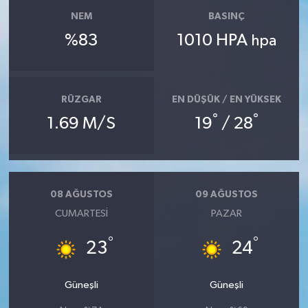
NEM
BASINÇ
%83
1010 HPA
hpa
RÜZGAR
EN DÜŞÜK / EN YÜKSEK
°
°
1.69 M/S
19
/ 28
08 AĞUSTOS
09 AĞUSTOS
CUMARTESI
PAZAR
°
°
23
24
Güneşli
Güneşli