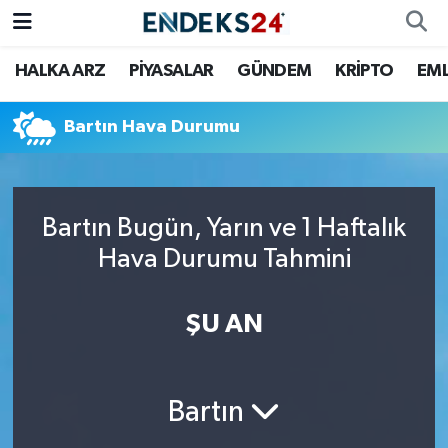
HALKA ARZ
PİYASALAR
GÜNDEM
KRİPTO
EM
EMLAK
Nöbetçi Eczaneler
ENERJİ
Hava Durumu
Bartın Hava Durumu
GÜNDEM
Trafik Durumu
Bartın Bugün, Yarın ve 1 Haftalık
HALKA ARZ
Süper Lig Puan Durumu ve Fikstür
Hava Durumu Tahmini
KRİPTO
Tüm Manşetler
ŞU AN
OTOMOTİV
Son Dakika Haberleri
PİYASALAR
Haber Arşivi
Bartın
SAVUNMA