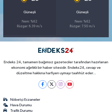
Güneşli
Güneşli
Nem: %62
Nem: %62
Rüzgar: 6.39 m/s
Rüzgar: 7.50 m/s
Endeks 24, tamamen bağımsız gazeteciler tarafından hazırlanan
ekonomi ağırlıklı bir haber sitesidir. Endeks24, cevap ve
düzeltme hakkına harfiyen uymayı taahhüt eder...
Nöbetçi Eczaneler
Hava Durumu
Trafik Durumu