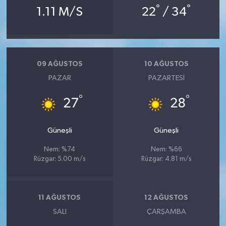
°
°
1.11 M/S
22
/ 34
09 AĞUSTOS
10 AĞUSTOS
PAZAR
PAZARTESI
°
°
27
28
Güneşli
Güneşli
Nem: %74
Nem: %66
Rüzgar: 5.00 m/s
Rüzgar: 4.81 m/s
11 AĞUSTOS
12 AĞUSTOS
SALI
ÇARŞAMBA