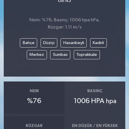
08:45
Nem: %76, Basınç: 1006 hpa hPa,
Rüzgar: 1.11 m/s
Bahçe
Düziçi
Hasanbeyli
Kadirli
Merkez
Sumbas
Toprakkale
NEM
BASINÇ
%76
1006 HPA
hpa
RÜZGAR
EN DÜŞÜK / EN YÜKSEK