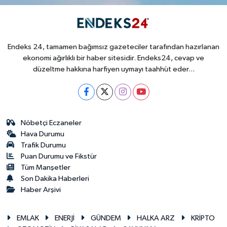
Endeks 24, tamamen bağımsız gazeteciler tarafından hazırlanan
ekonomi ağırlıklı bir haber sitesidir. Endeks24, cevap ve
düzeltme hakkına harfiyen uymayı taahhüt eder...
Nöbetçi Eczaneler
Hava Durumu
Trafik Durumu
Puan Durumu ve Fikstür
Tüm Manşetler
Son Dakika Haberleri
Haber Arşivi
EMLAK
ENERJİ
GÜNDEM
HALKA ARZ
KRİPTO