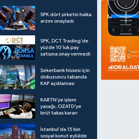
SPK dört şirketin halka
arzını onayladı
SPK, DCT Trading’de
yüzde 10’luk pay
satışına onay vermedi
Şekerbank hissesi için
dokuzuncu tabanda
KAP açıklaması
KARTN’ye işlem
yasağı, OZATD’ye
brüt takas kararı
İstanbul’da 15 bin
sosyal konut eylülde