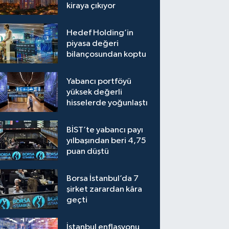
kiraya çıkıyor
Hedef Holding’in
piyasa değeri
bilançosundan koptu
Yabancı portföyü
yüksek değerli
hisselerde yoğunlaştı
BİST’te yabancı payı
yılbaşından beri 4,75
puan düştü
Borsa İstanbul’da 7
şirket zarardan kâra
geçti
İstanbul enflasyonu