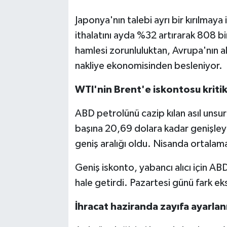
Japonya'nın talebi ayrı bir kırılmay
ithalatını ayda %32 artırarak 808 bin
hamlesi zorunluluktan, Avrupa'nın al
nakliye ekonomisinden besleniyor.
WTI'nin Brent'e iskontosu kritik
ABD petrolünü cazip kılan asıl unsur 
başına 20,69 dolara kadar genişleye
geniş aralığı oldu. Nisanda ortalama
Geniş iskonto, yabancı alıcı için A
hale getirdi. Pazartesi günü fark eks
İhracat haziranda zayıfa ayarlan