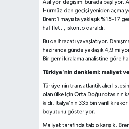
Asıl yön değişimi burada başlıyor. 
Hürmüz'den geçişi yeniden açma yö
Brent'i mayısta yaklaşık %15–17 geril
hafifletti, iskonto daraldı.
Bu da ihracatı yavaşlatıyor. Danışma
haziranda günde yaklaşık 4,9 milyo
Bir gemi kiralama analistine göre haz
Türkiye'nin denklemi: maliyet ve
Türkiye'nin transatlantik alıcı listes
olan ülke için Orta Doğu rotasının k
kıldı. İtalya'nın 335 bin varillik reko
boyutunu gösteriyor.
Maliyet tarafında tablo karışık. Bre