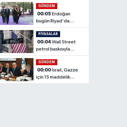
bitecek
GÜNDEM
00:05
Erdoğan
bugün Riyad'da
temaslarda bulunacak
PİYASALAR
00:04
Wall Street
petrol baskısıyla
geriledi
GÜNDEM
00:00
İsrail, Gazze
için 15 maddelik
ateşkes planını
reddetti