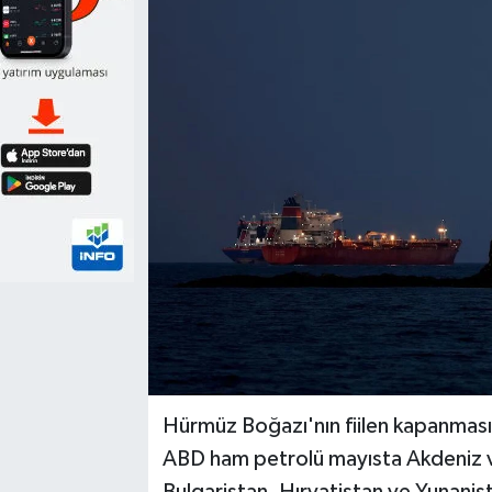
Hürmüz Boğazı'nın fiilen kapanması Tü
ABD ham petrolü mayısta Akdeniz v
Bulgaristan, Hırvatistan ve Yunanistan