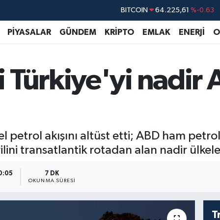
DOLAR
47,6704
%0
EURO
55,0406
%-0.08
PİYASALAR
GÜNDEM
KRİPTO
EMLAK
ENERJİ
O
STERLİN
64,2143
%0
GRAM ALTIN
6510.40
%0.45
 Türkiye'yi nadir
BİST100
13.799
%70
BITCOIN
64.225,61
%-0.63
etrol akışını altüst etti; ABD ham petrol
rilini transatlantik rotadan alan nadir ülkele
0:05
7 DK
OKUNMA SÜRESI
T