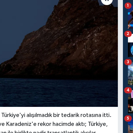
1
2
3
4
rkiye'yi alışılmadık bir tedarik rotasına itti.
5
e Karadeniz'e rekor hacimde aktı; Türkiye,
 ile birlikte nadir transatlantik alıcılar