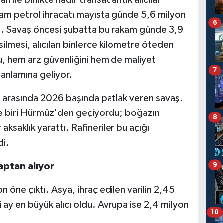
ham petrol ihracatı mayısta günde 5,6 milyon
6
ktı. Savaş öncesi şubatta bu rakam günde 3,9
ilmesi, alıcıları binlerce kilometre öteden
bu, hem arz güvenliğini hem de maliyet
7
 anlamına geliyor.
İran arasında 2026 başında patlak veren savaş.
te biri Hürmüz'den geçiyordu; boğazın
8
ksaklık yarattı. Rafineriler bu açığı
di.
aptan alıyor
9
on öne çıktı. Asya, ihraç edilen varilin 2,45
ci ay en büyük alıcı oldu. Avrupa ise 2,4 milyon
10