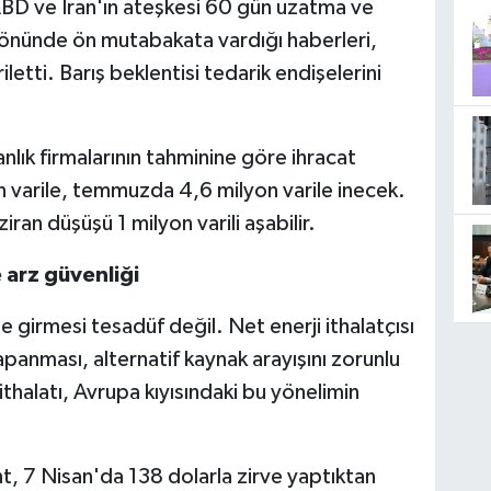
ABD ve İran'ın ateşkesi 60 gün uzatma ve
nünde ön mutabakata vardığı haberleri,
etti. Barış beklentisi tedarik endişelerini
nlık firmalarının tahminine göre ihracat
n varile, temmuzda 4,6 milyon varile inecek.
iran düşüşü 1 milyon varili aşabilir.
 arz güvenliği
ine girmesi tesadüf değil. Net enerji ithalatçısı
apanması, alternatif kaynak arayışını zorunlu
r ithalatı, Avrupa kıyısındaki bu yönelimin
nt, 7 Nisan'da 138 dolarla zirve yaptıktan