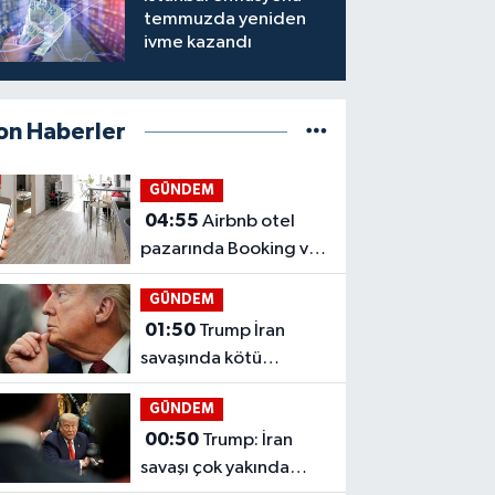
temmuzda yeniden
ivme kazandı
on Haberler
GÜNDEM
04:55
Airbnb otel
pazarında Booking ve
Expedia’ya yaklaşıyor
GÜNDEM
01:50
Trump İran
savaşında kötü
seçenekler arasında
GÜNDEM
sıkıştı
00:50
Trump: İran
savaşı çok yakında