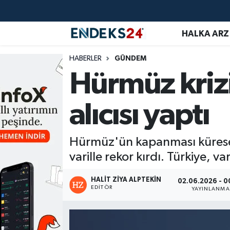
HALKA ARZ
EMLAK
Nöbetçi Eczaneler
HABERLER
GÜNDEM
ENERJİ
Hava Durumu
Hürmüz krizi
GÜNDEM
Trafik Durumu
alıcısı yaptı
HALKA ARZ
Süper Lig Puan Durumu ve Fikstür
Hürmüz'ün kapanması küresel p
KRİPTO
Tüm Manşetler
varille rekor kırdı. Türkiye, va
OTOMOTİV
Son Dakika Haberleri
HALIT ZIYA ALPTEKIN
02.06.2026 - 0
EDITÖR
YAYINLANMA
PİYASALAR
Haber Arşivi
SAVUNMA