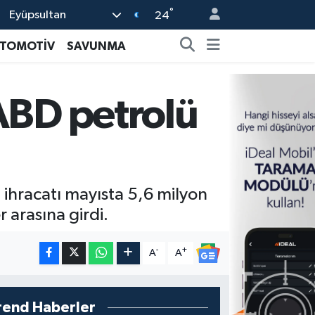
°
Eyüpsultan
24
TOMOTİV
SAVUNMA
 ABD petrolü
 ihracatı mayısta 5,6 milyon
r arasına girdi.
-
+
A
A
rend Haberler