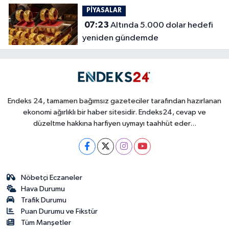
PİYASALAR
07:23
Altında 5.000 dolar hedefi
yeniden gündemde
Endeks 24, tamamen bağımsız gazeteciler tarafından hazırlanan
ekonomi ağırlıklı bir haber sitesidir. Endeks24, cevap ve
düzeltme hakkına harfiyen uymayı taahhüt eder...
Nöbetçi Eczaneler
Hava Durumu
Trafik Durumu
Puan Durumu ve Fikstür
Tüm Manşetler