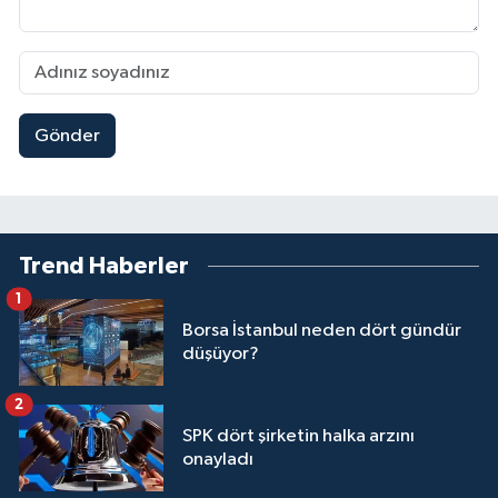
Gönder
Trend Haberler
1
Borsa İstanbul neden dört gündür
düşüyor?
2
SPK dört şirketin halka arzını
onayladı