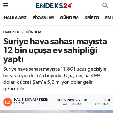
HALKA ARZ
PİYASALAR
GÜNDEM
KRİPTO
EM
EMLAK
Nöbetçi Eczaneler
ENERJİ
Hava Durumu
HABERLER
GÜNDEM
Suriye hava sahası mayısta
GÜNDEM
Trafik Durumu
12 bin uçuşa ev sahipliği
yaptı
HALKA ARZ
Süper Lig Puan Durumu ve Fikstür
Suriye hava sahası mayısta 11.801 uçuş geçişiyle
KRİPTO
Tüm Manşetler
bir yılda yüzde 375 büyüdü. Uçuş başına 499
dolarlık ücret Şam'a 5,9 milyon dolar gelir
OTOMOTİV
Son Dakika Haberleri
getirebilir.
PİYASALAR
Haber Arşivi
HALIT ZIYA ALPTEKIN
01.06.2026 - 23:10
3 DK
EDITÖR
YAYINLANMA
OKUNMA SÜ
SAVUNMA