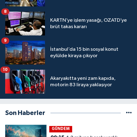
8
KARTN’ye işlem yasağı, OZATD’ye
brüt takas kararı
9
İstanbul’da 15 bin sosyal konut
eylülde kiraya çıkıyor
10
Akaryakıtta yeni zam kapıda,
motorin 83 liraya yaklaşıyor
Son Haberler
GÜNDEM