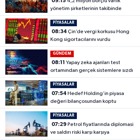
09:15
4,2 milyon borçlu varlık
yönetim şirketlerinin takibinde
PİYASALAR
08:34
Çin’de vergi korkusu Hong
Kong sigortacılarını vurdu
GÜNDEM
08:11
Yapay zeka ajanları test
ortamından gerçek sistemlere sızdı
PİYASALAR
07:54
Hedef Holding’in piyasa
değeri bilançosundan koptu
PİYASALAR
07:29
Petrol fiyatlarında diplomasi
ve saldırı riski karşı karşıya