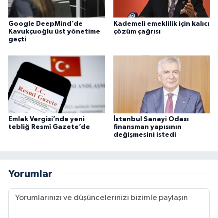
Google DeepMind’de
Kademeli emeklilik için kalıcı
Kavukçuoğlu üst yönetime
çözüm çağrısı
geçti
Emlak Vergisi’nde yeni
İstanbul Sanayi Odası
tebliğ Resmî Gazete’de
finansman yapısının
değişmesini istedi
Yorumlar