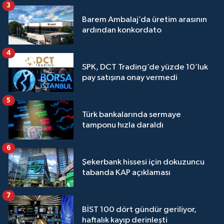
3
Barem Ambalaj’da üretim arasının
ardından konkordato
4
SPK, DCT Trading’de yüzde 10’luk
pay satışına onay vermedi
5
Türk bankalarında sermaye
tamponu hızla daraldı
6
Şekerbank hissesi için dokuzuncu
tabanda KAP açıklaması
7
BİST 100 dört gündür geriliyor,
haftalık kayıp derinleşti