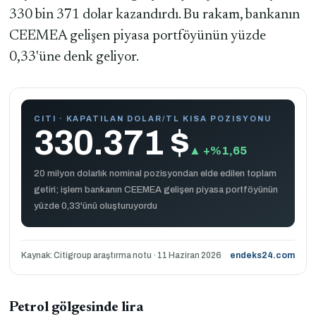
330 bin 371 dolar kazandırdı. Bu rakam, bankanın
CEEMEA gelişen piyasa portföyünün yüzde
0,33'üne denk geliyor.
CITI · KAPATILAN DOLAR/TL KISA POZISYONU
330.371 $
▲ +%1,65
20 milyon dolarlık nominal pozisyondan elde edilen toplam
getiri; işlem bankanın CEEMEA gelişen piyasa portföyünün
yüzde 0,33'ünü oluşturuyordu
Kaynak: Citigroup araştırma notu · 11 Haziran 2026
endeks24.com
Petrol gölgesinde lira