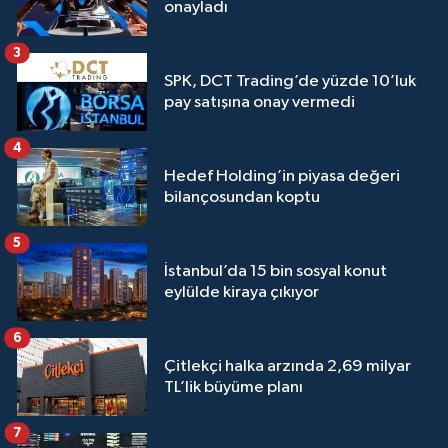
onayladı
3
SPK, DCT Trading’de yüzde 10’luk
pay satışına onay vermedi
4
Hedef Holding’in piyasa değeri
bilançosundan koptu
5
İstanbul’da 15 bin sosyal konut
eylülde kiraya çıkıyor
6
Çitlekçi halka arzında 2,69 milyar
TL’lik büyüme planı
7