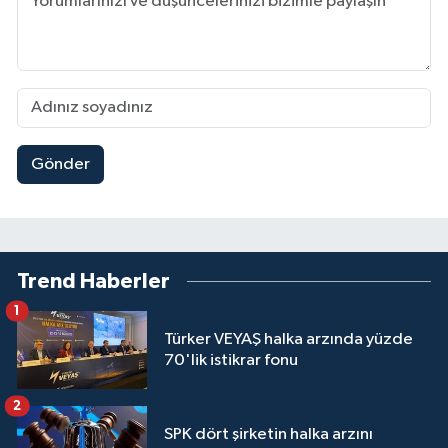
Gönder
Trend Haberler
1
Türker VEYAŞ halka arzında yüzde
70'lik istikrar fonu
2
SPK dört şirketin halka arzını