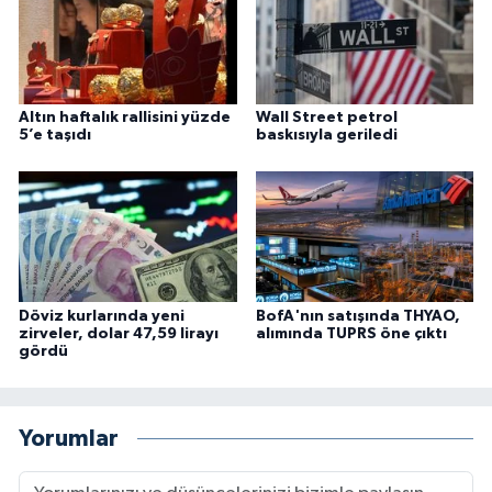
Altın haftalık rallisini yüzde
Wall Street petrol
5’e taşıdı
baskısıyla geriledi
Döviz kurlarında yeni
BofA'nın satışında THYAO,
zirveler, dolar 47,59 lirayı
alımında TUPRS öne çıktı
gördü
Yorumlar