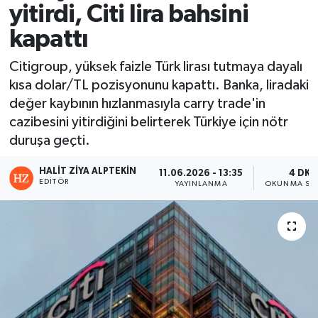
yitirdi, Citi lira bahsini
kapattı
Citigroup, yüksek faizle Türk lirası tutmaya dayalı
kısa dolar/TL pozisyonunu kapattı. Banka, liradaki
değer kaybının hızlanmasıyla carry trade'in
cazibesini yitirdiğini belirterek Türkiye için nötr
duruşa geçti.
HALIT ZIYA ALPTEKIN
11.06.2026 - 13:35
4 DK
EDITÖR
YAYINLANMA
OKUNMA SÜR