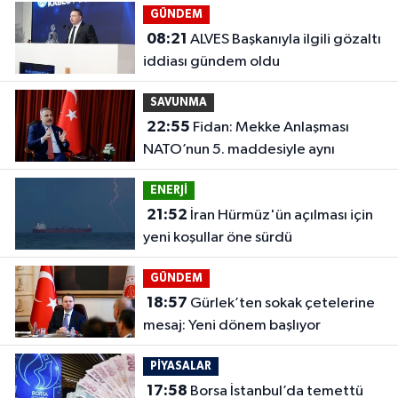
GÜNDEM
08:21
ALVES Başkanıyla ilgili gözaltı
iddiası gündem oldu
SAVUNMA
22:55
Fidan: Mekke Anlaşması
NATO’nun 5. maddesiyle aynı
ENERJİ
21:52
İran Hürmüz'ün açılması için
yeni koşullar öne sürdü
GÜNDEM
18:57
Gürlek’ten sokak çetelerine
mesaj: Yeni dönem başlıyor
PİYASALAR
17:58
Borsa İstanbul’da temettü