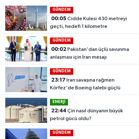
GÜNDEM
00:05
Cidde Kulesi 430 metreyi
geçti, hedefi 1 kilometre
GÜNDEM
00:02
Pakistan'dan üçlü savunma
anlaşması için İran mesajı
GÜNDEM
23:17
İran savaşına rağmen
Körfez'de Boeing talebi güçlü
ENERJİ
22:44
Çin nasıl dünyanın büyük
petrol gücü oldu?
GÜNDEM