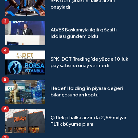
SPK dört şirketin halka arzını
onayladı
3
ALVES Başkanıyla ilgili gözaltı
iddiası gündem oldu
4
SPK, DCT Trading’de yüzde 10’luk
pay satışına onay vermedi
5
Hedef Holding’in piyasa değeri
bilançosundan koptu
6
Çitlekçi halka arzında 2,69 milyar
TL’lik büyüme planı