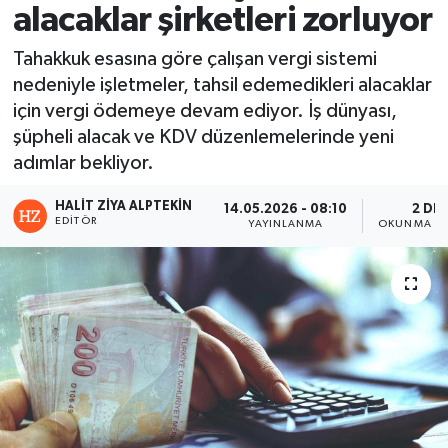
alacaklar şirketleri zorluyor
Tahakkuk esasına göre çalışan vergi sistemi
nedeniyle işletmeler, tahsil edemedikleri alacaklar
için vergi ödemeye devam ediyor. İş dünyası,
şüpheli alacak ve KDV düzenlemelerinde yeni
adımlar bekliyor.
HALIT ZIYA ALPTEKIN
14.05.2026 - 08:10
2 DK
EDITÖR
YAYINLANMA
OKUNMA SÜ