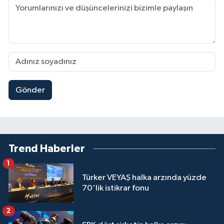
Gönder
Trend Haberler
1
Türker VEYAŞ halka arzında yüzde
70'lik istikrar fonu
2