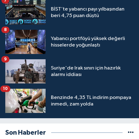
7
BİST’te yabancı payı yılbaşından
beri 4,75 puan düştü
8
Yabancı portföyü yüksek değerli
hisselerde yoğunlaştı
9
Suriye'de Irak sınırı için hazırlık
alarmı iddiası
10
Benzinde 4,35 TL indirim pompaya
inmedi, zam yolda
Son Haberler