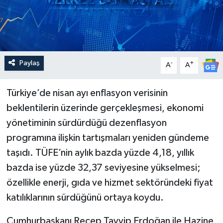
Paylaş
-
+
A
A
Türkiye’de nisan ayı enflasyon verisinin
beklentilerin üzerinde gerçekleşmesi, ekonomi
yönetiminin sürdürdüğü dezenflasyon
programına ilişkin tartışmaları yeniden gündeme
taşıdı. TÜFE’nin aylık bazda yüzde 4,18, yıllık
bazda ise yüzde 32,37 seviyesine yükselmesi;
özellikle enerji, gıda ve hizmet sektöründeki fiyat
katılıklarının sürdüğünü ortaya koydu.
Cumhurbaşkanı Recep Tayyip Erdoğan ile Hazine