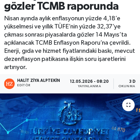
gözler TCMB raporunda
Nisan ayında aylık enflasyonun yüzde 4,18’e
yükselmesi ve yıllık TÜFE’nin yüzde 32,37’ye
çıkması sonrası piyasalarda gözler 14 Mayıs’ta
açıklanacak TCMB Enflasyon Raporu’na çevrildi.
Enerji, gıda ve hizmet fiyatlarındaki baskı, mevcut
dezenflasyon patikasına ilişkin soru işaretlerini
artırıyor.
HALIT ZIYA ALPTEKIN
12.05.2026 - 08:20
3 DK
EDITÖR
YAYINLANMA
OKUNMA SÜ