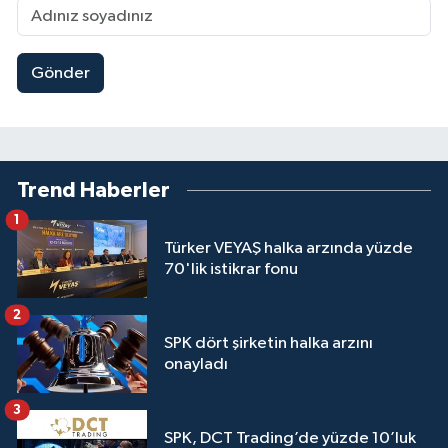
Gönder
Trend Haberler
1
Türker VEYAŞ halka arzında yüzde
70'lik istikrar fonu
2
SPK dört şirketin halka arzını
onayladı
3
SPK, DCT Trading’de yüzde 10’luk