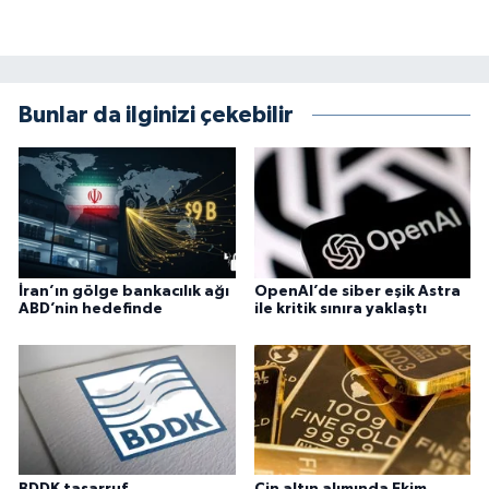
Bunlar da ilginizi çekebilir
İran’ın gölge bankacılık ağı
OpenAI’de siber eşik Astra
ABD’nin hedefinde
ile kritik sınıra yaklaştı
BDDK tasarruf
Çin altın alımında Ekim