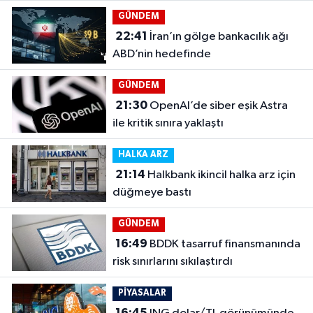
GÜNDEM
22:41
İran’ın gölge bankacılık ağı
ABD’nin hedefinde
GÜNDEM
21:30
OpenAI’de siber eşik Astra
ile kritik sınıra yaklaştı
HALKA ARZ
21:14
Halkbank ikincil halka arz için
düğmeye bastı
GÜNDEM
16:49
BDDK tasarruf finansmanında
risk sınırlarını sıkılaştırdı
PİYASALAR
16:45