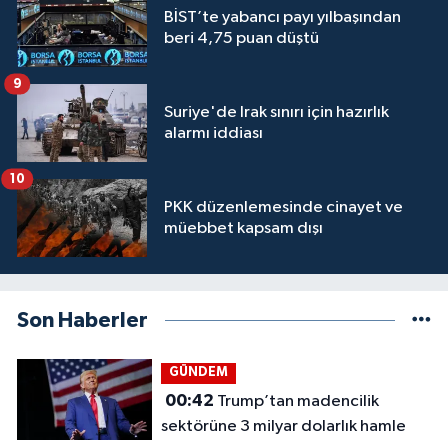
BİST’te yabancı payı yılbaşından
beri 4,75 puan düştü
9
Suriye'de Irak sınırı için hazırlık
alarmı iddiası
10
PKK düzenlemesinde cinayet ve
müebbet kapsam dışı
Son Haberler
GÜNDEM
00:42
Trump’tan madencilik
sektörüne 3 milyar dolarlık hamle