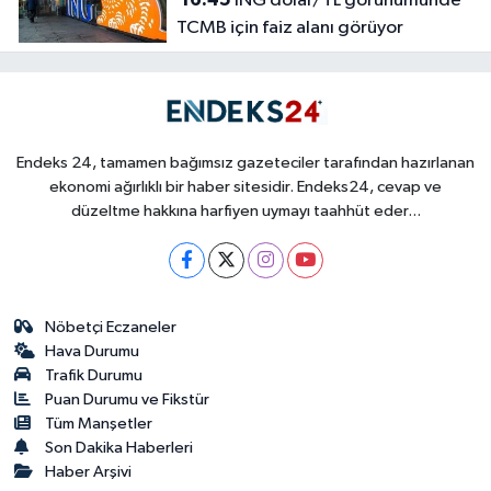
ING dolar/TL görünümünde
TCMB için faiz alanı görüyor
Endeks 24, tamamen bağımsız gazeteciler tarafından hazırlanan
ekonomi ağırlıklı bir haber sitesidir. Endeks24, cevap ve
düzeltme hakkına harfiyen uymayı taahhüt eder...
Nöbetçi Eczaneler
Hava Durumu
Trafik Durumu
Puan Durumu ve Fikstür
Tüm Manşetler
Son Dakika Haberleri
Haber Arşivi