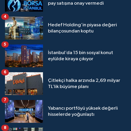
pay satışına onay vermedi
4
Hedef Holding’in piyasa değeri
bilançosundan koptu
5
İstanbul’da 15 bin sosyal konut
eylülde kiraya çıkıyor
6
Çitlekçi halka arzında 2,69 milyar
TL’lik büyüme planı
7
Yabancı portföyü yüksek değerli
hisselerde yoğunlaştı
8