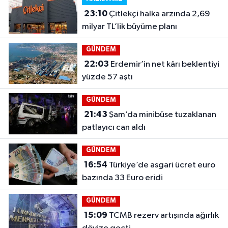
23:10
Çitlekçi halka arzında 2,69
milyar TL’lik büyüme planı
GÜNDEM
22:03
Erdemir’in net kârı beklentiyi
yüzde 57 aştı
GÜNDEM
21:43
Şam’da minibüse tuzaklanan
patlayıcı can aldı
GÜNDEM
16:54
Türkiye’de asgari ücret euro
bazında 33 Euro eridi
GÜNDEM
15:09
TCMB rezerv artışında ağırlık