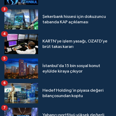
3
Şekerbank hissesi için dokuzuncu
tabanda KAP açıklaması
4
KARTN’ye işlem yasağı, OZATD’ye
brüt takas kararı
5
İstanbul’da 15 bin sosyal konut
eylülde kiraya çıkıyor
6
Hedef Holding’in piyasa değeri
bilançosundan koptu
7
Yabancı portföyü yüksek değerli