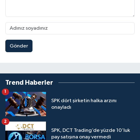
Gönder
Trend Haberler
1
SPK dört şirketin halka arzını
onayladı
2
SPK, DCT Trading’de yüzde 10’luk
pay satışına onay vermedi