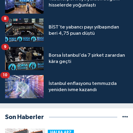
hisselerde yoğunlaştı
8
BİST’te yabancı payı yılbaşından
beri 4,75 puan düştü
9
Borsa İstanbul’da 7 şirket zarardan
kâra geçti
10
İstanbul enflasyonu temmuzda
yeniden ivme kazandı
Son Haberler
HALKA ARZ