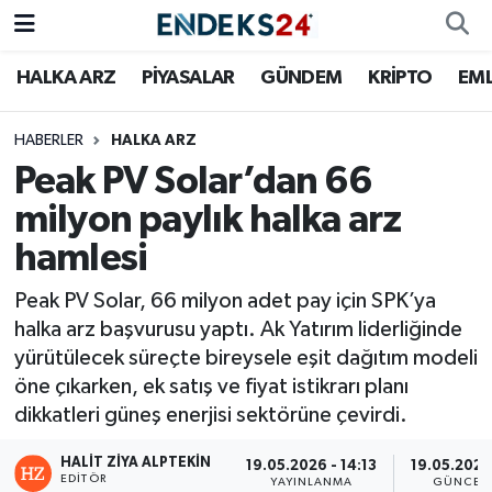
HALKA ARZ
PİYASALAR
GÜNDEM
KRİPTO
EM
EMLAK
Nöbetçi Eczaneler
ENERJİ
Hava Durumu
HABERLER
HALKA ARZ
Peak PV Solar’dan 66
GÜNDEM
Trafik Durumu
milyon paylık halka arz
hamlesi
HALKA ARZ
Süper Lig Puan Durumu ve Fikstür
Peak PV Solar, 66 milyon adet pay için SPK’ya
KRİPTO
Tüm Manşetler
halka arz başvurusu yaptı. Ak Yatırım liderliğinde
yürütülecek süreçte bireysele eşit dağıtım modeli
OTOMOTİV
Son Dakika Haberleri
öne çıkarken, ek satış ve fiyat istikrarı planı
dikkatleri güneş enerjisi sektörüne çevirdi.
PİYASALAR
Haber Arşivi
HALIT ZIYA ALPTEKIN
19.05.2026 - 14:13
19.05.2026 
SAVUNMA
EDITÖR
YAYINLANMA
GÜNCEL