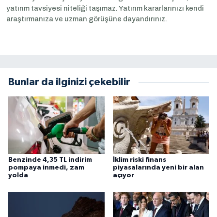
yatırım tavsiyesi niteliği taşımaz. Yatırım kararlarınızı kendi
araştırmanıza ve uzman görüşüne dayandırınız.
Bunlar da ilginizi çekebilir
Benzinde 4,35 TL indirim
İklim riski finans
pompaya inmedi, zam
piyasalarında yeni bir alan
yolda
açıyor