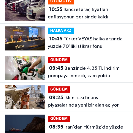
OTOMOTİV
10:55
İkinci el araç fiyatları
enflasyonun gerisinde kaldı
HALKA ARZ
10:45
Türker VEYAŞ halka arzında
yüzde 70'lik istikrar fonu
GÜNDEM
09:45
Benzinde 4,35 TL indirim
pompaya inmedi, zam yolda
GÜNDEM
09:25
İklim riski finans
piyasalarında yeni bir alan açıyor
GÜNDEM
08:35
İran’dan Hürmüz’de yüzde