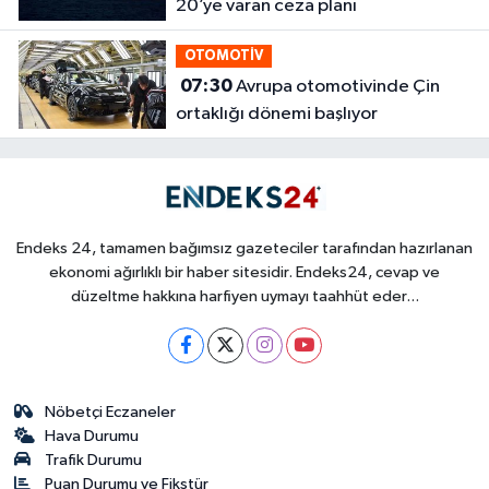
20’ye varan ceza planı
OTOMOTİV
07:30
Avrupa otomotivinde Çin
ortaklığı dönemi başlıyor
Endeks 24, tamamen bağımsız gazeteciler tarafından hazırlanan
ekonomi ağırlıklı bir haber sitesidir. Endeks24, cevap ve
düzeltme hakkına harfiyen uymayı taahhüt eder...
Nöbetçi Eczaneler
Hava Durumu
Trafik Durumu
Puan Durumu ve Fikstür