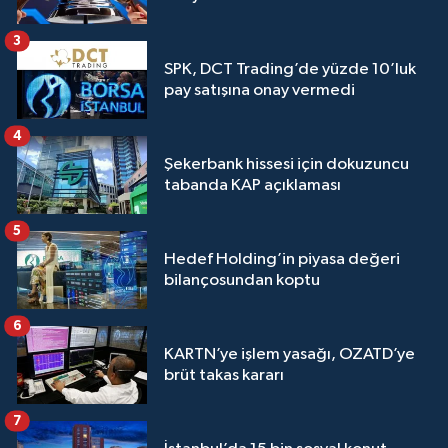
3
SPK, DCT Trading’de yüzde 10’luk
pay satışına onay vermedi
4
Şekerbank hissesi için dokuzuncu
tabanda KAP açıklaması
5
Hedef Holding’in piyasa değeri
bilançosundan koptu
6
KARTN’ye işlem yasağı, OZATD’ye
brüt takas kararı
7