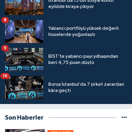
İstanbul’da 15 bin sosyal konut
eylülde kiraya çıkıyor
8
Yabancı portföyü yüksek değerli
hisselerde yoğunlaştı
9
BİST’te yabancı payı yılbaşından
beri 4,75 puan düştü
10
Borsa İstanbul’da 7 şirket zarardan
kâra geçti
Son Haberler