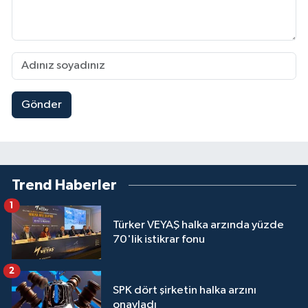
Gönder
Trend Haberler
1
Türker VEYAŞ halka arzında yüzde
70'lik istikrar fonu
2
SPK dört şirketin halka arzını
onayladı