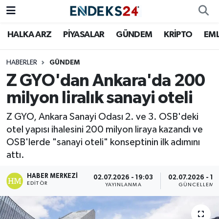
HALKA ARZ
PİYASALAR
GÜNDEM
KRİPTO
EM
EMLAK
Nöbetçi Eczaneler
ENERJİ
Hava Durumu
HABERLER
GÜNDEM
Z GYO'dan Ankara'da 200
GÜNDEM
Trafik Durumu
milyon liralık sanayi oteli
HALKA ARZ
Süper Lig Puan Durumu ve Fikstür
Z GYO, Ankara Sanayi Odası 2. ve 3. OSB'deki
otel yapısı ihalesini 200 milyon liraya kazandı ve
KRİPTO
Tüm Manşetler
OSB'lerde "sanayi oteli" konseptinin ilk adımını
attı.
OTOMOTİV
Son Dakika Haberleri
HABER MERKEZI
02.07.2026 - 19:03
02.07.2026 - 19
EDITÖR
YAYINLANMA
GÜNCELLEME
PİYASALAR
Haber Arşivi
SAVUNMA