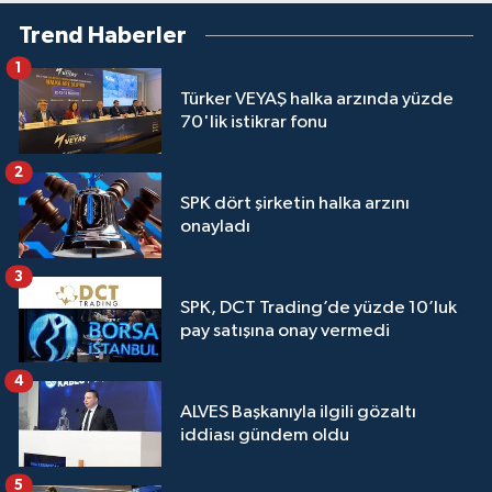
Trend Haberler
1
Türker VEYAŞ halka arzında yüzde
70'lik istikrar fonu
2
SPK dört şirketin halka arzını
onayladı
3
SPK, DCT Trading’de yüzde 10’luk
pay satışına onay vermedi
4
ALVES Başkanıyla ilgili gözaltı
iddiası gündem oldu
5