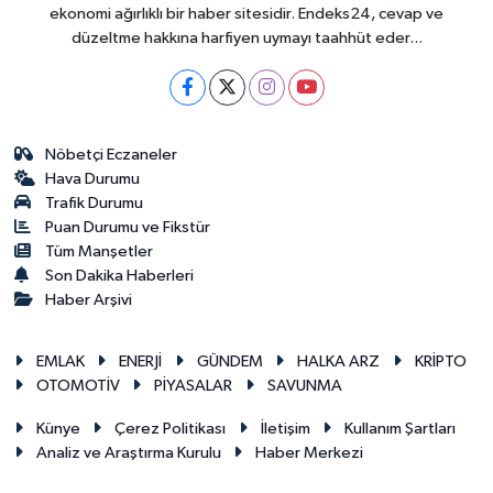
ekonomi ağırlıklı bir haber sitesidir. Endeks24, cevap ve
düzeltme hakkına harfiyen uymayı taahhüt eder...
Nöbetçi Eczaneler
Hava Durumu
Trafik Durumu
Puan Durumu ve Fikstür
Tüm Manşetler
Son Dakika Haberleri
Haber Arşivi
EMLAK
ENERJİ
GÜNDEM
HALKA ARZ
KRİPTO
OTOMOTİV
PİYASALAR
SAVUNMA
Künye
Çerez Politikası
İletişim
Kullanım Şartları
Analiz ve Araştırma Kurulu
Haber Merkezi