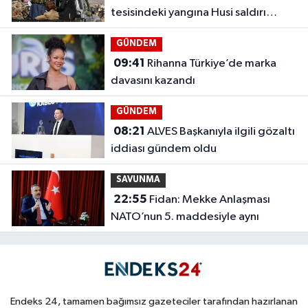
tesisindeki yangına Husi saldırı
iddiası
GÜNDEM
09:41
Rihanna Türkiye’de marka
davasını kazandı
GÜNDEM
08:21
ALVES Başkanıyla ilgili gözaltı
iddiası gündem oldu
SAVUNMA
22:55
Fidan: Mekke Anlaşması
NATO’nun 5. maddesiyle aynı
Endeks 24, tamamen bağımsız gazeteciler tarafından hazırlanan