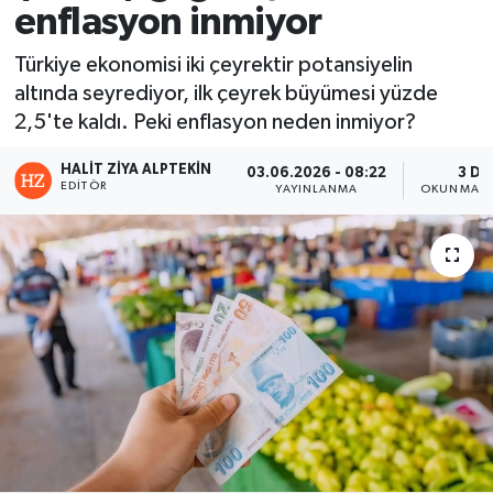
enflasyon inmiyor
Türkiye ekonomisi iki çeyrektir potansiyelin
altında seyrediyor, ilk çeyrek büyümesi yüzde
2,5'te kaldı. Peki enflasyon neden inmiyor?
HALIT ZIYA ALPTEKIN
03.06.2026 - 08:22
3 DK
EDITÖR
YAYINLANMA
OKUNMA S