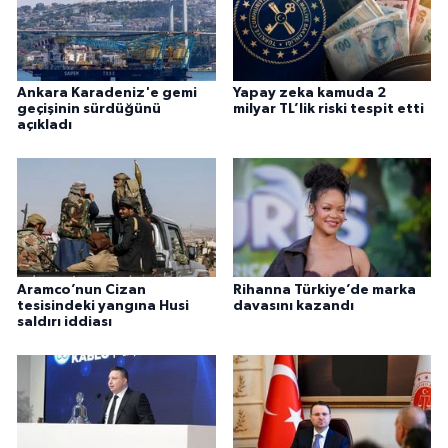
Ankara Karadeniz'e gemi
Yapay zeka kamuda 2
geçişinin sürdüğünü
milyar TL’lik riski tespit etti
açıkladı
Aramco’nun Cizan
Rihanna Türkiye’de marka
tesisindeki yangına Husi
davasını kazandı
saldırı iddiası