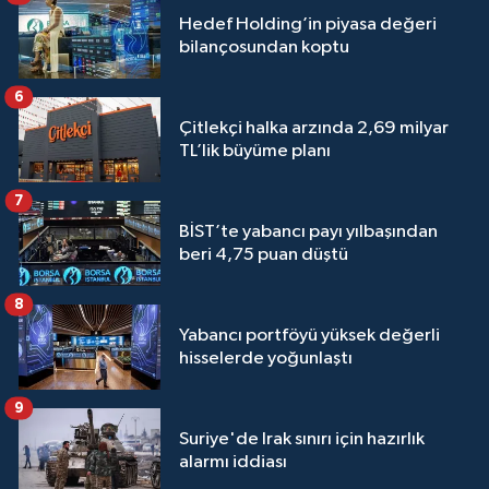
Hedef Holding’in piyasa değeri
bilançosundan koptu
6
Çitlekçi halka arzında 2,69 milyar
TL’lik büyüme planı
7
BİST’te yabancı payı yılbaşından
beri 4,75 puan düştü
8
Yabancı portföyü yüksek değerli
hisselerde yoğunlaştı
9
Suriye'de Irak sınırı için hazırlık
alarmı iddiası