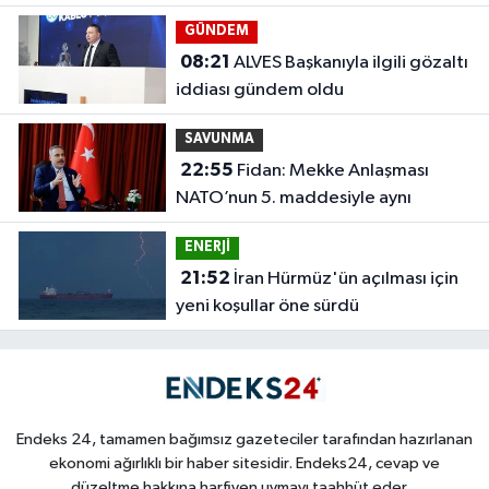
GÜNDEM
08:21
ALVES Başkanıyla ilgili gözaltı
iddiası gündem oldu
SAVUNMA
22:55
Fidan: Mekke Anlaşması
NATO’nun 5. maddesiyle aynı
ENERJİ
21:52
İran Hürmüz'ün açılması için
yeni koşullar öne sürdü
Endeks 24, tamamen bağımsız gazeteciler tarafından hazırlanan
ekonomi ağırlıklı bir haber sitesidir. Endeks24, cevap ve
düzeltme hakkına harfiyen uymayı taahhüt eder...