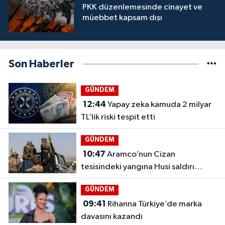
PKK düzenlemesinde cinayet ve
müebbet kapsam dışı
Son Haberler
GÜNDEM
12:44
Yapay zeka kamuda 2 milyar
TL’lik riski tespit etti
GÜNDEM
10:47
Aramco’nun Cizan
tesisindeki yangına Husi saldırı
iddiası
GÜNDEM
09:41
Rihanna Türkiye’de marka
davasını kazandı