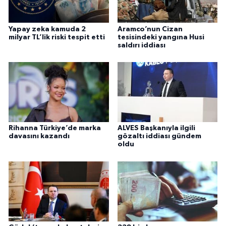
Yapay zeka kamuda 2
Aramco’nun Cizan
milyar TL’lik riski tespit etti
tesisindeki yangına Husi
saldırı iddiası
Rihanna Türkiye’de marka
ALVES Başkanıyla ilgili
davasını kazandı
gözaltı iddiası gündem
oldu