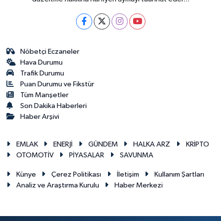
Nöbetçi Eczaneler
Hava Durumu
Trafik Durumu
Puan Durumu ve Fikstür
Tüm Manşetler
Son Dakika Haberleri
Haber Arşivi
EMLAK
ENERJİ
GÜNDEM
HALKA ARZ
KRİPTO
OTOMOTİV
PİYASALAR
SAVUNMA
Künye
Çerez Politikası
İletişim
Kullanım Şartları
Analiz ve Araştırma Kurulu
Haber Merkezi