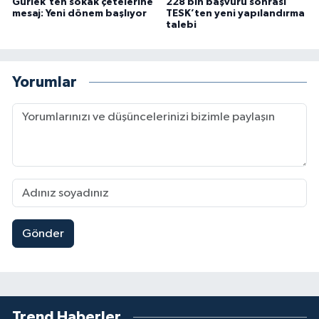
Gürlek’ten sokak çetelerine
228 bin başvuru sonrası
mesaj: Yeni dönem başlıyor
TESK’ten yeni yapılandırma
talebi
Yorumlar
Gönder
Trend Haberler