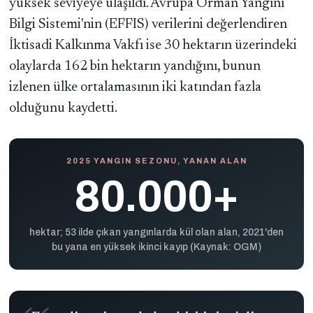
yüksek seviyeye ulaşıldı. Avrupa Orman Yangını
Bilgi Sistemi'nin (EFFIS) verilerini değerlendiren
İktisadi Kalkınma Vakfı ise 30 hektarın üzerindeki
olaylarda 162 bin hektarın yandığını, bunun
izlenen ülke ortalamasının iki katından fazla
olduğunu kaydetti.
2025 YANGIN SEZONU, YANAN ALAN
80.000+
hektar; 53 ilde çıkan yangınlarda kül olan alan, 2021'den
bu yana en yüksek ikinci kayıp (Kaynak: OGM)