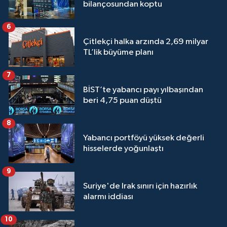
bilançosundan koptu
6
Çitlekçi halka arzında 2,69 milyar
TL’lik büyüme planı
7
BİST’te yabancı payı yılbaşından
beri 4,75 puan düştü
8
Yabancı portföyü yüksek değerli
hisselerde yoğunlaştı
9
Suriye'de Irak sınırı için hazırlık
alarmı iddiası
10