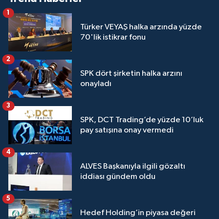
1
Türker VEYAŞ halka arzında yüzde
70'lik istikrar fonu
2
SPK dört şirketin halka arzını
onayladı
3
SPK, DCT Trading’de yüzde 10’luk
pay satışına onay vermedi
4
ALVES Başkanıyla ilgili gözaltı
iddiası gündem oldu
5
Hedef Holding’in piyasa değeri