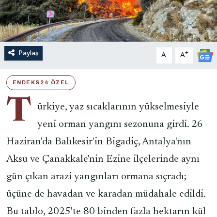
Paylaş
-
+
A
A
ENDEKS24 ÖZEL
T
ürkiye, yaz sıcaklarının yükselmesiyle
yeni orman yangını sezonuna girdi. 26
Haziran'da Balıkesir'in Bigadiç, Antalya'nın
Aksu ve Çanakkale'nin Ezine ilçelerinde aynı
gün çıkan arazi yangınları ormana sıçradı;
üçüne de havadan ve karadan müdahale edildi.
Bu tablo, 2025'te 80 binden fazla hektarın kül