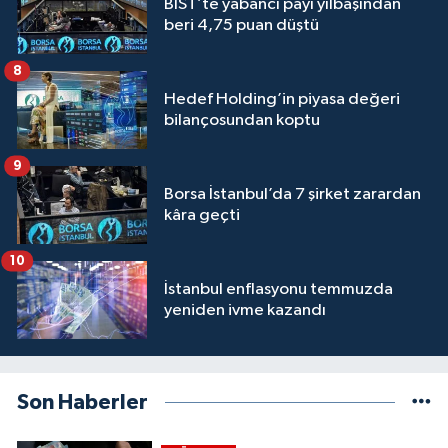
BİST’te yabancı payı yılbaşından
beri 4,75 puan düştü
8
Hedef Holding’in piyasa değeri
bilançosundan koptu
9
Borsa İstanbul’da 7 şirket zarardan
kâra geçti
10
İstanbul enflasyonu temmuzda
yeniden ivme kazandı
Son Haberler