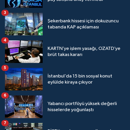
3
Şekerbank hissesi için dokuzuncu
tabanda KAP açıklaması
4
KARTN’ye işlem yasağı, OZATD’ye
brüt takas kararı
5
İstanbul’da 15 bin sosyal konut
eylülde kiraya çıkıyor
6
Yabancı portföyü yüksek değerli
hisselerde yoğunlaştı
7