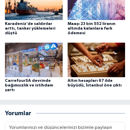
Karadeniz’de saldırılar
Maaşı 23 bin 552 liranın
arttı, tanker yüklemeleri
altında kalanlara fark
düştü
ödemesi
CarrefourSA devrinde
Altın hesapları 67 ilde
bağımsızlık ve istihdam
büyüdü, İstanbul öne çıktı
şartı
Yorumlar