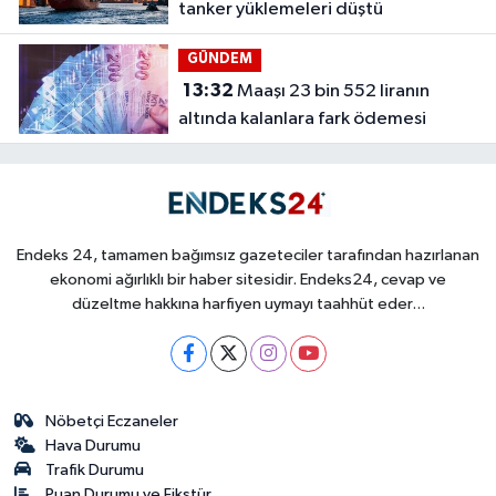
tanker yüklemeleri düştü
GÜNDEM
13:32
Maaşı 23 bin 552 liranın
altında kalanlara fark ödemesi
Endeks 24, tamamen bağımsız gazeteciler tarafından hazırlanan
ekonomi ağırlıklı bir haber sitesidir. Endeks24, cevap ve
düzeltme hakkına harfiyen uymayı taahhüt eder...
Nöbetçi Eczaneler
Hava Durumu
Trafik Durumu
Puan Durumu ve Fikstür