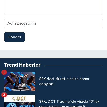
Gönder
Trend Haberler
1
SPK dört şirketin halka arzını
onayladı
2
SPK, DCT Trading’de yüzde 10’luk
pay satışına onay vermedi