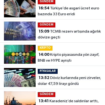
GÜNDEM
16:54
Türkiye’de asgari ücret euro
bazında 33 Euro eridi
GÜNDEM
15:09
TCMB rezerv artışında ağırlık
dövize geçti
KRİPTO
14:00
Kripto piyasasında yön zayıf,
BNB ve HYPE ayrıştı
PİYASALAR
13:52
Döviz kurlarında yeni zirveler,
dolar 47,59 lirayı gördü
GÜNDEM
13:41
Karadeniz’de saldırılar arttı,