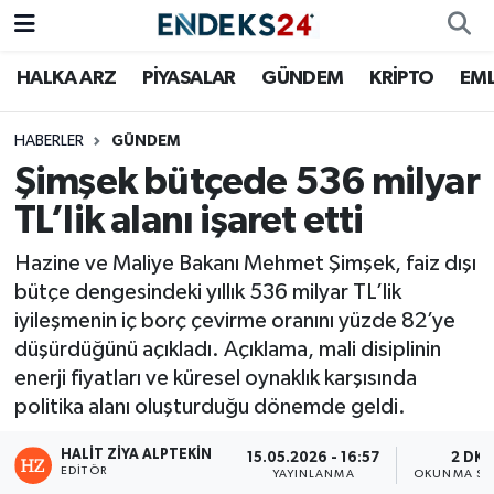
HALKA ARZ
PİYASALAR
GÜNDEM
KRİPTO
EM
EMLAK
Nöbetçi Eczaneler
ENERJİ
Hava Durumu
HABERLER
GÜNDEM
Şimşek bütçede 536 milyar
GÜNDEM
Trafik Durumu
TL’lik alanı işaret etti
HALKA ARZ
Süper Lig Puan Durumu ve Fikstür
Hazine ve Maliye Bakanı Mehmet Şimşek, faiz dışı
bütçe dengesindeki yıllık 536 milyar TL’lik
KRİPTO
Tüm Manşetler
iyileşmenin iç borç çevirme oranını yüzde 82’ye
düşürdüğünü açıkladı. Açıklama, mali disiplinin
OTOMOTİV
Son Dakika Haberleri
enerji fiyatları ve küresel oynaklık karşısında
politika alanı oluşturduğu dönemde geldi.
PİYASALAR
Haber Arşivi
HALIT ZIYA ALPTEKIN
15.05.2026 - 16:57
2 DK
EDITÖR
SAVUNMA
YAYINLANMA
OKUNMA SÜ