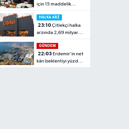
için 15 maddelik
ateşkes planını
HALKA ARZ
reddetti
23:10
Çitlekçi halka
arzında 2,69 milyar
TL’lik büyüme planı
GÜNDEM
22:03
Erdemir’in net
kârı beklentiyi yüzde
57 aştı