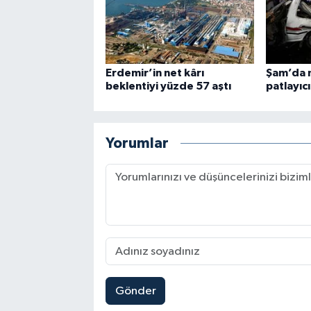
Erdemir’in net kârı
Şam’da 
beklentiyi yüzde 57 aştı
patlayıcı
Yorumlar
Gönder