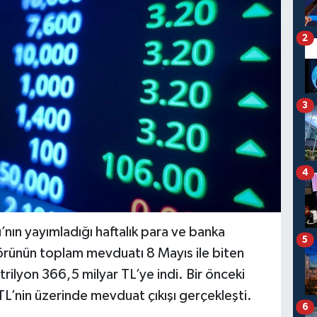
2
3
4
ın yayımladığı haftalık para ve banka
5
ktörünün toplam mevduatı 8 Mayıs ile biten
rilyon 366,5 milyar TL’ye indi. Bir önceki
L’nin üzerinde mevduat çıkışı gerçekleşti.
6