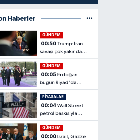
on Haberler
GÜNDEM
00:50
Trump: İran
savaşı çok yakında
bitecek
GÜNDEM
00:05
Erdoğan
bugün Riyad'da
temaslarda bulunacak
PİYASALAR
00:04
Wall Street
petrol baskısıyla
geriledi
GÜNDEM
00:00
İsrail, Gazze