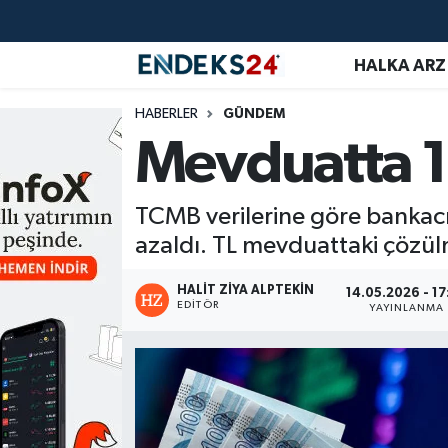
HALKA ARZ
EMLAK
Nöbetçi Eczaneler
HABERLER
GÜNDEM
ENERJİ
Hava Durumu
Mevduatta 11
GÜNDEM
Trafik Durumu
TCMB verilerine göre bankacı
HALKA ARZ
Süper Lig Puan Durumu ve Fikstür
azaldı. TL mevduattaki çözülm
KRİPTO
Tüm Manşetler
HALIT ZIYA ALPTEKIN
14.05.2026 - 17
EDITÖR
YAYINLANMA
OTOMOTİV
Son Dakika Haberleri
PİYASALAR
Haber Arşivi
SAVUNMA