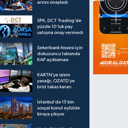
arzını onayladı
SPK, DCT Trading’de
yüzde 10’luk pay
satışına onay vermedi
Şekerbank hissesi için
dokuzuncu tabanda
KAP açıklaması
KARTN’ye işlem
yasağı, OZATD’ye
brüt takas kararı
İstanbul’da 15 bin
sosyal konut eylülde
kiraya çıkıyor