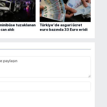
minibüse tuzaklanan
Türkiye’de asgari ücret
 can aldı
euro bazında 33 Euro eridi