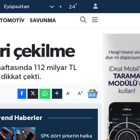
°
Eyüpsultan
24
TOMOTİV
SAVUNMA
ri çekilme
aftasında 112 milyar TL
dikkat çekti.
-
+
A
A
rend Haberler
SPK dört şirketin halka