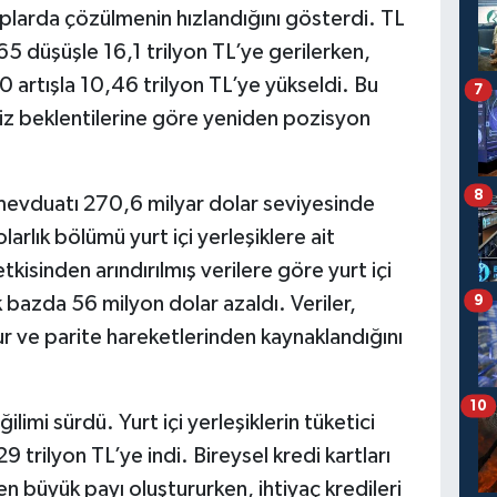
hesaplarda çözülmenin hızlandığını gösterdi. TL
5 düşüşle 16,1 trilyon TL’ye gerilerken,
artışla 10,46 trilyon TL’ye yükseldi. Bu
7
faiz beklentilerine göre yeniden pozisyon
8
mevduatı 270,6 milyar dolar seviyesinde
arlık bölümü yurt içi yerleşiklere ait
kisinden arındırılmış verilere göre yurt içi
k bazda 56 milyon dolar azaldı. Veriler,
9
r ve parite hareketlerinden kaynaklandığını
10
ilimi sürdü. Yurt içi yerleşiklerin tüketici
 trilyon TL’ye indi. Bireysel kredi kartları
n büyük payı oluştururken, ihtiyaç kredileri