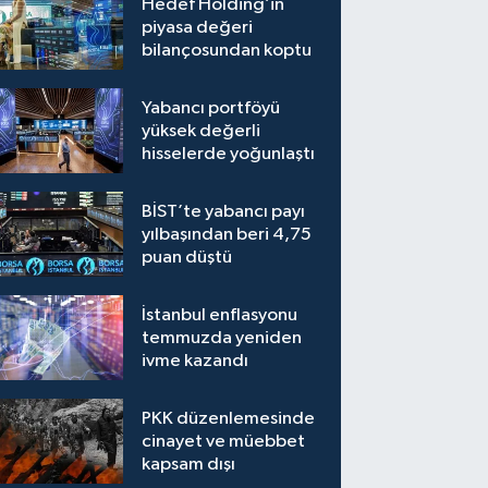
Hedef Holding’in
piyasa değeri
bilançosundan koptu
Yabancı portföyü
yüksek değerli
hisselerde yoğunlaştı
BİST’te yabancı payı
yılbaşından beri 4,75
puan düştü
İstanbul enflasyonu
temmuzda yeniden
ivme kazandı
PKK düzenlemesinde
cinayet ve müebbet
kapsam dışı