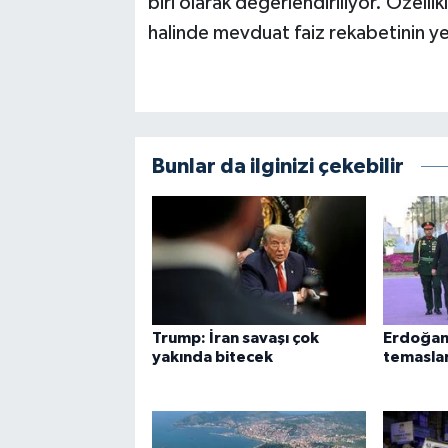
biri olarak değerlendiriliyor. Özelli
halinde mevduat faiz rekabetinin yen
Bunlar da ilginizi çekebilir
Trump: İran savaşı çok
Erdoğan
yakında bitecek
temasla