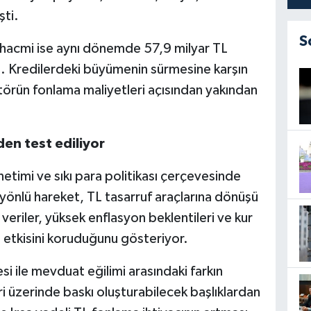
şti.
S
 hacmi ise aynı dönemde 57,9 milyar TL
i. Kredilerdeki büyümenin sürmesine karşın
törün fonlama maliyetleri açısından yakından
en test ediliyor
etimi ve sıkı para politikası çerçevesinde
yönlü hareket, TL tasarruf araçlarına dönüşü
eriler, yüksek enflasyon beklentileri ve kur
 etkisini koruduğunu gösteriyor.
i ile mevduat eğilimi arasındaki farkın
i üzerinde baskı oluşturabilecek başlıklardan