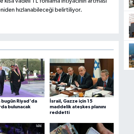
kle kısa vadeli TL fonlama ihtiyacının artması
iden hızlanabileceği belirtiliyor.
 bugün Riyad'da
İsrail, Gazze için 15
rda bulunacak
maddelik ateşkes planını
reddetti