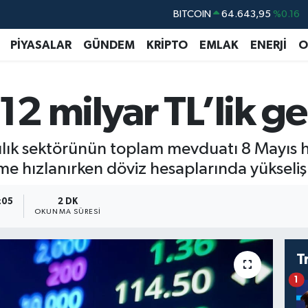
BITCOIN
64.643,95
%0.16
DOLAR
47,6704
%0
PİYASALAR
GÜNDEM
KRİPTO
EMLAK
ENERJİ
O
EURO
55,0406
%-0.08
STERLİN
64,2143
%0
2 milyar TL’lik ge
GRAM ALTIN
6500.87
%0.12
BİST100
13.799
%70
lık sektörünün toplam mevduatı 8 Mayıs h
e hızlanırken döviz hesaplarında yükseliş 
:05
2 DK
OKUNMA SÜRESI
T
1