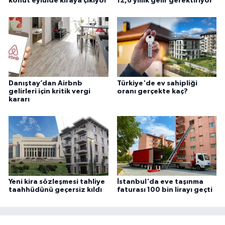
konut eylülde kiraya çıkıyor
12,6 yıllık gelir gerektiriyor
Danıştay’dan Airbnb
Türkiye'de ev sahipliği
gelirleri için kritik vergi
oranı gerçekte kaç?
kararı
Yeni kira sözleşmesi tahliye
İstanbul'da eve taşınma
taahhüdünü geçersiz kıldı
faturası 100 bin lirayı geçti