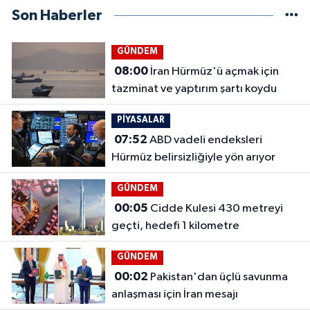
Son Haberler
GÜNDEM
08:00
İran Hürmüz'ü açmak için
tazminat ve yaptırım şartı koydu
PİYASALAR
07:52
ABD vadeli endeksleri
Hürmüz belirsizliğiyle yön arıyor
GÜNDEM
00:05
Cidde Kulesi 430 metreyi
geçti, hedefi 1 kilometre
GÜNDEM
00:02
Pakistan'dan üçlü savunma
anlaşması için İran mesajı