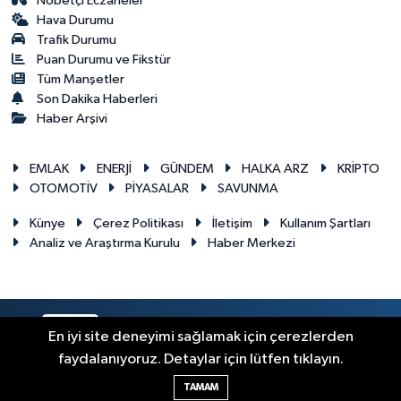
Nöbetçi Eczaneler
Hava Durumu
Trafik Durumu
Puan Durumu ve Fikstür
Tüm Manşetler
Son Dakika Haberleri
Haber Arşivi
EMLAK
ENERJİ
GÜNDEM
HALKA ARZ
KRİPTO
OTOMOTİV
PİYASALAR
SAVUNMA
Künye
Çerez Politikası
İletişim
Kullanım Şartları
Analiz ve Araştırma Kurulu
Haber Merkezi
RSS
Copyright © 2026. Her hakkı saklıdır.
En iyi site deneyimi sağlamak için çerezlerden
faydalanıyoruz. Detaylar için lütfen tıklayın.
Haber Yazılımı:
TE Bilişim
TAMAM