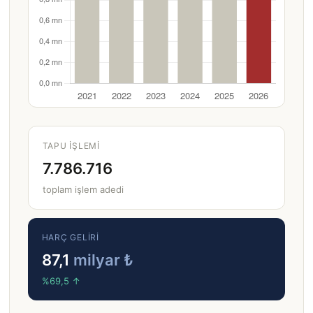
TAPU IŞLEMI
7.786.716
toplam işlem adedi
HARÇ GELIRI
87,1
milyar ₺
%69,5 ↑