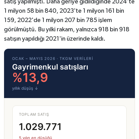
satış yapılmıştı. Daha geriye gidildiğinde 2024'te
1 milyon 58 bin 840, 2023'te 1 milyon 161 bin
159, 2022'de 1 milyon 207 bin 785 işlem
görülmüştü. Bu yılki rakam, yalnızca 918 bin 918
satışın yapıldığı 2021'in üzerinde kaldı.
OCAK – MAYIS 2026 · TKGM VERILERI
Gayrimenkul satışları
%13,9
yıllık düşüş ↓
TOPLAM SATIŞ
1.029.771
5 yılın en düşüğü