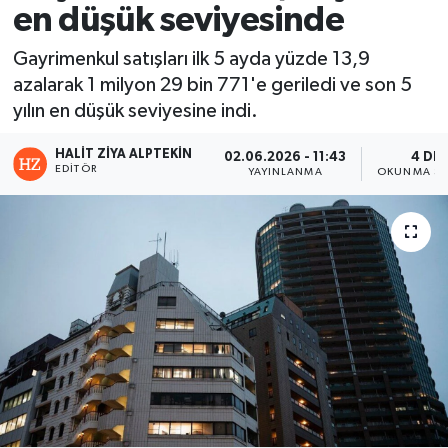
en düşük seviyesinde
Gayrimenkul satışları ilk 5 ayda yüzde 13,9
azalarak 1 milyon 29 bin 771'e geriledi ve son 5
yılın en düşük seviyesine indi.
HALIT ZIYA ALPTEKIN
02.06.2026 - 11:43
4 DK
EDITÖR
YAYINLANMA
OKUNMA SÜ