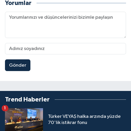
Yorumlar
Gönder
Trend Haberler
1
Türker VEYAŞ halka arzında yüzde
70'lik istikrar fonu