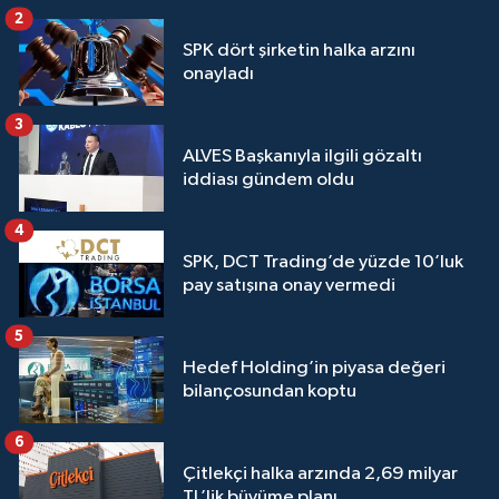
2
SPK dört şirketin halka arzını
onayladı
3
ALVES Başkanıyla ilgili gözaltı
iddiası gündem oldu
4
SPK, DCT Trading’de yüzde 10’luk
pay satışına onay vermedi
5
Hedef Holding’in piyasa değeri
bilançosundan koptu
6
Çitlekçi halka arzında 2,69 milyar
TL’lik büyüme planı