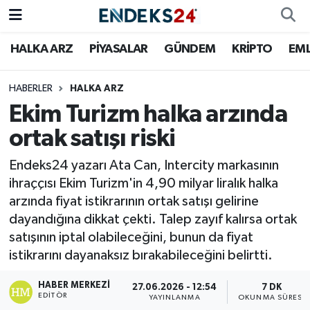
HALKA ARZ
PİYASALAR
GÜNDEM
KRİPTO
EM
EMLAK
Nöbetçi Eczaneler
ENERJİ
Hava Durumu
HABERLER
HALKA ARZ
Ekim Turizm halka arzında
GÜNDEM
Trafik Durumu
ortak satışı riski
HALKA ARZ
Süper Lig Puan Durumu ve Fikstür
Endeks24 yazarı Ata Can, Intercity markasının
ihraççısı Ekim Turizm'in 4,90 milyar liralık halka
KRİPTO
Tüm Manşetler
arzında fiyat istikrarının ortak satışı gelirine
dayandığına dikkat çekti. Talep zayıf kalırsa ortak
OTOMOTİV
Son Dakika Haberleri
satışının iptal olabileceğini, bunun da fiyat
istikrarını dayanaksız bırakabileceğini belirtti.
PİYASALAR
Haber Arşivi
HABER MERKEZI
27.06.2026 - 12:54
7 DK
EDITÖR
SAVUNMA
YAYINLANMA
OKUNMA SÜRESI