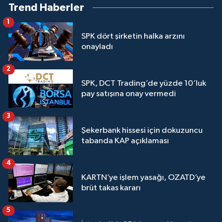
Trend Haberler
1
SPK dört şirketin halka arzını
onayladı
2
SPK, DCT Trading’de yüzde 10’luk
pay satışına onay vermedi
3
Şekerbank hissesi için dokuzuncu
tabanda KAP açıklaması
4
KARTN’ye işlem yasağı, OZATD’ye
brüt takas kararı
5