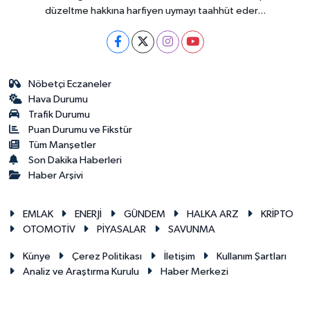
düzeltme hakkına harfiyen uymayı taahhüt eder...
Nöbetçi Eczaneler
Hava Durumu
Trafik Durumu
Puan Durumu ve Fikstür
Tüm Manşetler
Son Dakika Haberleri
Haber Arşivi
EMLAK
ENERJİ
GÜNDEM
HALKA ARZ
KRİPTO
OTOMOTİV
PİYASALAR
SAVUNMA
Künye
Çerez Politikası
İletişim
Kullanım Şartları
Analiz ve Araştırma Kurulu
Haber Merkezi