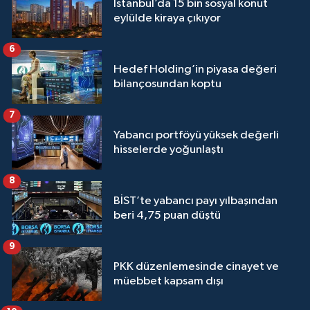
İstanbul’da 15 bin sosyal konut
eylülde kiraya çıkıyor
6
Hedef Holding’in piyasa değeri
bilançosundan koptu
7
Yabancı portföyü yüksek değerli
hisselerde yoğunlaştı
8
BİST’te yabancı payı yılbaşından
beri 4,75 puan düştü
9
PKK düzenlemesinde cinayet ve
müebbet kapsam dışı