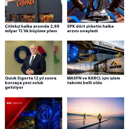
Çitlekçi halka arzında 2,69
SPK dört şirketin halka
milyar TL’lik büyüme planı
arzını onayladı
Quick Sigorta 12 yıl sonra
MASFN ve KARCL için işlem
borsaya yeni soluk
takvimi belli oldu
getiriyor