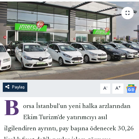
Paylaş
-
+
A
A
B
orsa İstanbul'un yeni halka arzlarından
Ekim Turizm'de yatırımcıyı asıl
ilgilendiren ayrıntı, pay başına ödenecek 30,26