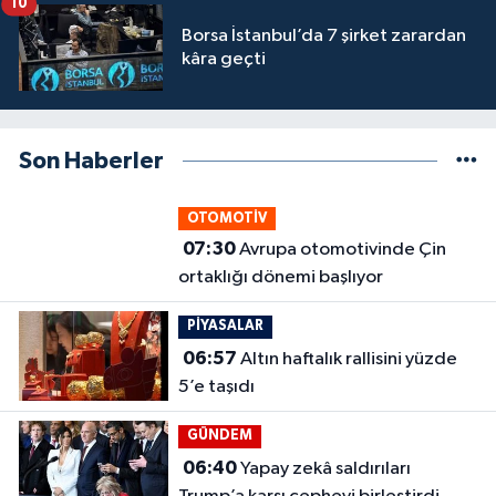
10
Borsa İstanbul’da 7 şirket zarardan
kâra geçti
Son Haberler
OTOMOTİV
07:30
Avrupa otomotivinde Çin
ortaklığı dönemi başlıyor
PİYASALAR
06:57
Altın haftalık rallisini yüzde
5’e taşıdı
GÜNDEM
06:40
Yapay zekâ saldırıları