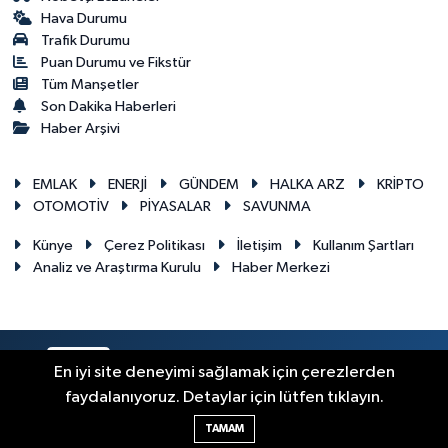
Hava Durumu
Trafik Durumu
Puan Durumu ve Fikstür
Tüm Manşetler
Son Dakika Haberleri
Haber Arşivi
EMLAK
ENERJİ
GÜNDEM
HALKA ARZ
KRİPTO
OTOMOTİV
PİYASALAR
SAVUNMA
Künye
Çerez Politikası
İletişim
Kullanım Şartları
Analiz ve Araştırma Kurulu
Haber Merkezi
RSS
Copyright © 2026. Her hakkı saklıdır.
En iyi site deneyimi sağlamak için çerezlerden
faydalanıyoruz. Detaylar için lütfen tıklayın.
Haber Yazılımı:
TE Bilişim
TAMAM