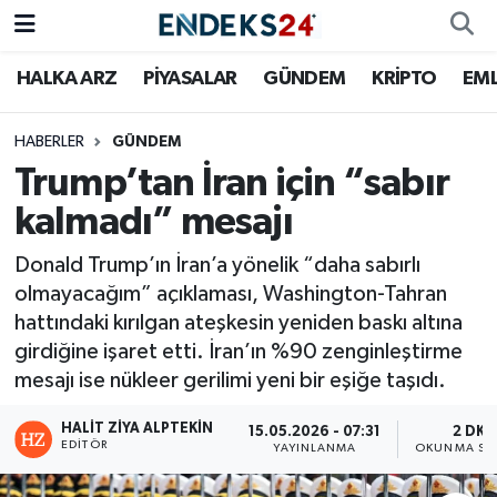
HALKA ARZ
PİYASALAR
GÜNDEM
KRİPTO
EM
EMLAK
Nöbetçi Eczaneler
ENERJİ
Hava Durumu
HABERLER
GÜNDEM
Trump’tan İran için “sabır
GÜNDEM
Trafik Durumu
kalmadı” mesajı
HALKA ARZ
Süper Lig Puan Durumu ve Fikstür
Donald Trump’ın İran’a yönelik “daha sabırlı
olmayacağım” açıklaması, Washington-Tahran
KRİPTO
Tüm Manşetler
hattındaki kırılgan ateşkesin yeniden baskı altına
girdiğine işaret etti. İran’ın %90 zenginleştirme
OTOMOTİV
Son Dakika Haberleri
mesajı ise nükleer gerilimi yeni bir eşiğe taşıdı.
PİYASALAR
Haber Arşivi
HALIT ZIYA ALPTEKIN
15.05.2026 - 07:31
2 DK
EDITÖR
YAYINLANMA
OKUNMA SÜ
SAVUNMA