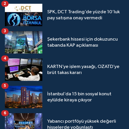
2
SPK, DCT Trading’de yüzde 10’luk
pay satışına onay vermedi
3
Şekerbank hissesi için dokuzuncu
tabanda KAP açıklaması
4
KARTN’ye işlem yasağı, OZATD’ye
brüt takas kararı
5
İstanbul’da 15 bin sosyal konut
eylülde kiraya çıkıyor
6
Yabancı portföyü yüksek değerli
hisselerde yoğunlaştı