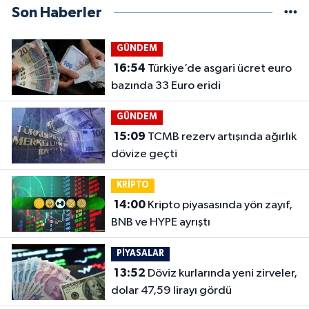
Son Haberler
GÜNDEM
16:54
Türkiye’de asgari ücret euro
bazında 33 Euro eridi
GÜNDEM
15:09
TCMB rezerv artışında ağırlık
dövize geçti
KRİPTO
14:00
Kripto piyasasında yön zayıf,
BNB ve HYPE ayrıştı
PİYASALAR
13:52
Döviz kurlarında yeni zirveler,
dolar 47,59 lirayı gördü