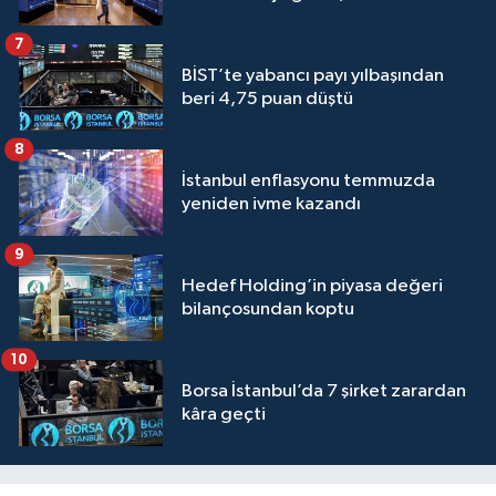
7
BİST’te yabancı payı yılbaşından
beri 4,75 puan düştü
8
İstanbul enflasyonu temmuzda
yeniden ivme kazandı
9
Hedef Holding’in piyasa değeri
bilançosundan koptu
10
Borsa İstanbul’da 7 şirket zarardan
kâra geçti