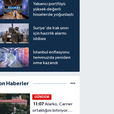
Yabancı portföyü
yüksek değerli
hisselerde yoğunlaştı
Suriye'de Irak sınırı
için hazırlık alarmı
iddiası
İstanbul enflasyonu
temmuzda yeniden
ivme kazandı
on Haberler
GÜNDEM
11:07
Alarko, Carrier
ortaklığını bitiriyor;