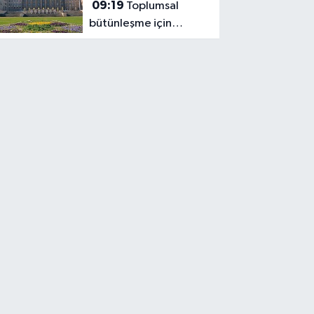
09:19
Toplumsal
bütünleşme için
çerçeve yasa
komisyondan geçti