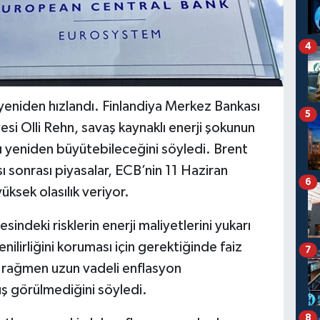
4
ı yeniden hızlandı. Finlandiya Merkez Bankası
5
i Olli Rehn, savaş kaynaklı enerji şokunun
ı yeniden büyütebileceğini söyledi. Brent
ı sonrası piyasalar, ECB’nin 11 Haziran
6
üksek olasılık veriyor.
indeki risklerin enerji maliyetlerini yukarı
nilirliğini koruması için gerektiğinde faiz
7
a rağmen uzun vadeli enflasyon
uş görülmediğini söyledi.
8