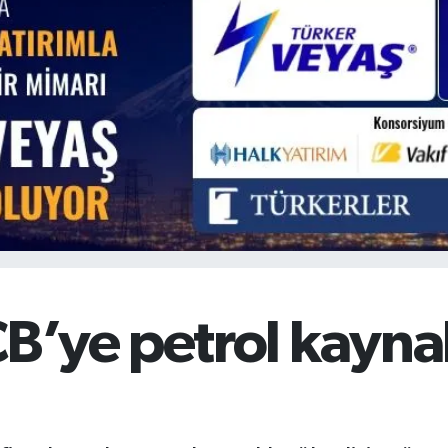
BİST100
13.779
%-14
BITCOIN
64.959,79
%1.11
’ye petrol kaynakl