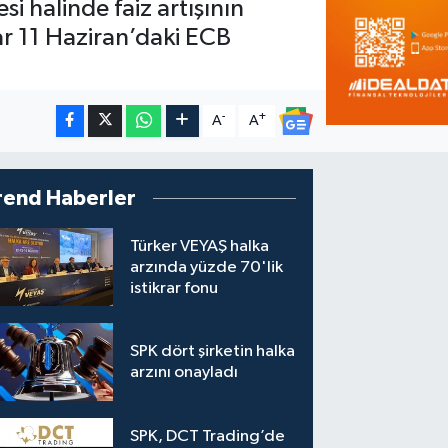
si halinde faiz artışının
r 11 Haziran’daki ECB
-
+
A
A
rend Haberler
Türker VEYAŞ halka
arzında yüzde 70'lik
istikrar fonu
SPK dört şirketin halka
arzını onayladı
SPK, DCT Trading’de