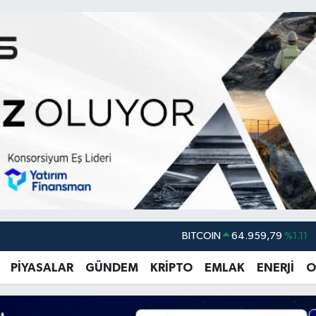
DOLAR
47,7436
%0.18
EURO
55,2510
%0.32
PİYASALAR
GÜNDEM
KRİPTO
EMLAK
ENERJİ
O
STERLİN
64,4811
%0.38
GRAM ALTIN
6660.55
%0.03