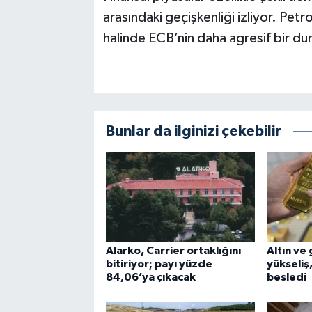
arasındaki geçişkenliği izliyor. Pet
halinde ECB’nin daha agresif bir duru
Bunlar da ilginizi çekebilir
Alarko, Carrier ortaklığını
Altın ve
bitiriyor; payı yüzde
yükseliş,
84,06’ya çıkacak
besledi