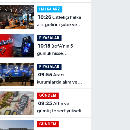
payı yüzde 84,06’ya
HALKA ARZ
çıkacak
10:26
Çitlekçi halka
arz gelirini şube ve
GES'e yöneltecek
PİYASALAR
10:18
BofA’nın 5
günlük hisse
trafiğinde satışlar ağır
PİYASALAR
bastı
09:55
Aracı
kurumlarda alım ve
satım tarafında kimler
GÜNDEM
öne çıktı?
09:25
Altın ve
gümüşte sert yükseliş,
beş gelişme ralliyi
GÜNDEM
besledi