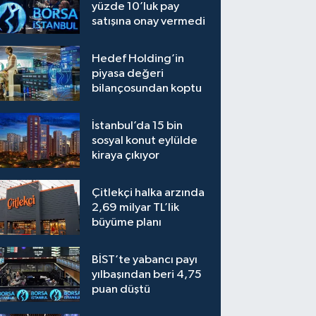
yüzde 10’luk pay
satışına onay vermedi
Hedef Holding’in
piyasa değeri
bilançosundan koptu
İstanbul’da 15 bin
sosyal konut eylülde
kiraya çıkıyor
Çitlekçi halka arzında
2,69 milyar TL’lik
büyüme planı
BİST’te yabancı payı
yılbaşından beri 4,75
puan düştü