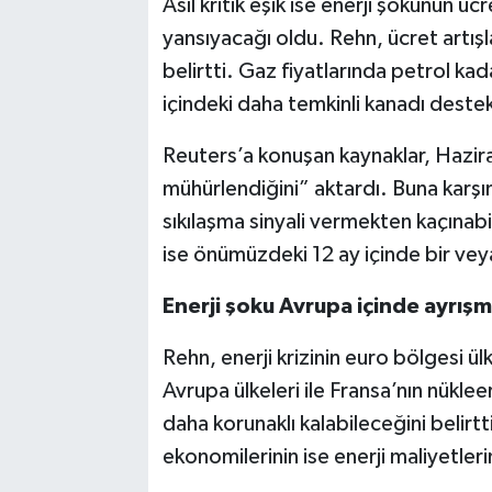
Asıl kritik eşik ise enerji şokunun ü
yansıyacağı oldu. Rehn, ücret artışl
belirtti. Gaz fiyatlarında petrol k
içindeki daha temkinli kanadı destek
Reuters’a konuşan kaynaklar, Haziran
mühürlendiğini” aktardı. Buna karşın
sıkılaşma sinyali vermekten kaçınabi
ise önümüzdeki 12 ay içinde bir veya
Enerji şoku Avrupa içinde ayrışm
Rehn, enerji krizinin euro bölgesi ü
Avrupa ülkeleri ile Fransa’nın nüklee
daha korunaklı kalabileceğini belirt
ekonomilerinin ise enerji maliyetler