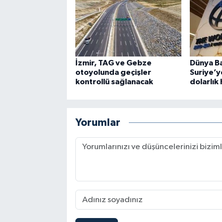
İzmir, TAG ve Gebze
Dünya B
otoyolunda geçişler
Suriye’y
kontrollü sağlanacak
dolarlık
Yorumlar