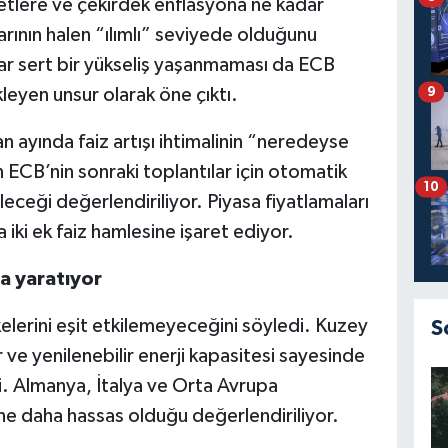
cretlere ve çekirdek enflasyona ne kadar
arının halen “ılımlı” seviyede olduğunu
adar sert bir yükseliş yaşanmaması da ECB
leyen unsur olarak öne çıktı.
9
 ayında faiz artışı ihtimalinin “neredeyse
 ECB’nin sonraki toplantılar için otomatik
10
leceği değerlendiriliyor. Piyasa fiyatlamaları
 iki ek faiz hamlesine işaret ediyor.
a yaratıyor
lkelerini eşit etkilemeyeceğini söyledi. Kuzey
S
r ve yenilenebilir enerji kapasitesi sayesinde
ti. Almanya, İtalya ve Orta Avrupa
ine daha hassas olduğu değerlendiriliyor.