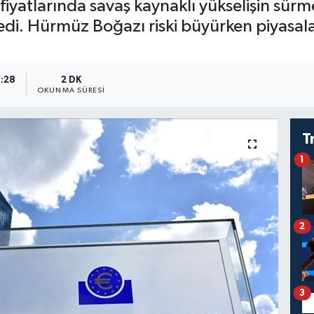
 fiyatlarında savaş kaynaklı yükselişin sürme
di. Hürmüz Boğazı riski büyürken piyasala
8:28
2 DK
OKUNMA SÜRESI
T
1
2
3