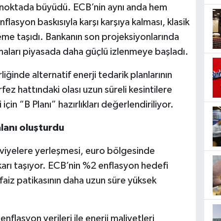
u noktada büyüdü. ECB’nin aynı anda hem
asyon baskısıyla karşı karşıya kalması, klasik
eme taşıdı. Bankanın son projeksiyonlarında
maları piyasada daha güçlü izlenmeye başladı.
ğinde alternatif enerji tedarik planlarının
ez hattındaki olası uzun süreli kesintilere
i için “B Planı” hazırlıkları değerlendiriliyor.
alanı oluşturdu
eviyelere yerleşmesi, euro bölgesinde
karı taşıyor. ECB’nin %2 enflasyon hedefi
faiz patikasının daha uzun süre yüksek
enflasyon verileri ile enerji maliyetleri