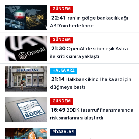
GÜNDEM
22:41
İran’ın gölge bankacılık ağı
ABD’nin hedefinde
GÜNDEM
21:30
OpenAI’de siber eşik Astra
ile kritik sınıra yaklaştı
HALKA ARZ
21:14
Halkbank ikincil halka arz için
düğmeye bastı
GÜNDEM
16:49
BDDK tasarruf finansmanında
risk sınırlarını sıkılaştırdı
PİYASALAR