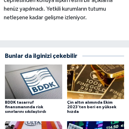
cephesinden konuya ilişkin resmi bir açıklama
henüz yapılmadı. Yetkili kurumların tutumu
netleşene kadar gelişme izleniyor.
Bunlar da ilginizi çekebilir
BDDK tasarruf
Çin altın alımında Ekim
finansmanında risk
2023'ten beri en yüksek
sınırlarını sıkılaştırdı
hızda