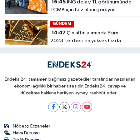
16:45
ING dolar/TL görünümünde
TCMB için faiz alanı görüyor
GÜNDEM
14:47
Çin altın alımında Ekim
2023'ten beri en yüksek hızda
Endeks 24, tamamen bağımsız gazeteciler tarafından hazırlanan
ekonomi ağırlıklı bir haber sitesidir. Endeks24, cevap ve
düzeltme hakkına harfiyen uymayı taahhüt eder...
Nöbetçi Eczaneler
Hava Durumu
Trafik Durumu