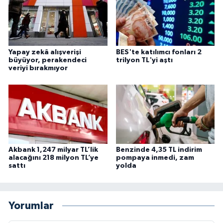
Yapay zekâ alışverişi
BES'te katılımcı fonları 2
büyüyor, perakendeci
trilyon TL'yi aştı
veriyi bırakmıyor
Akbank 1,247 milyar TL’lik
Benzinde 4,35 TL indirim
alacağını 218 milyon TL’ye
pompaya inmedi, zam
sattı
yolda
Yorumlar