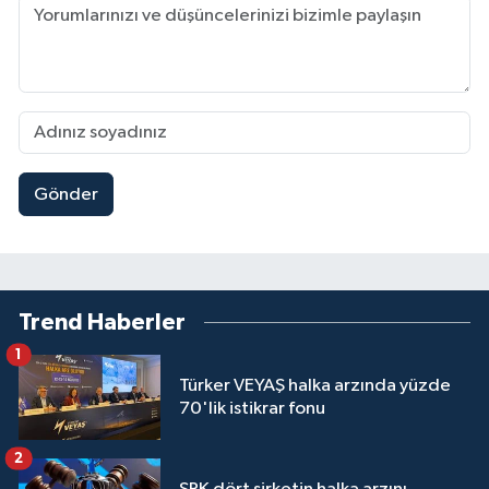
Gönder
Trend Haberler
1
Türker VEYAŞ halka arzında yüzde
70'lik istikrar fonu
2