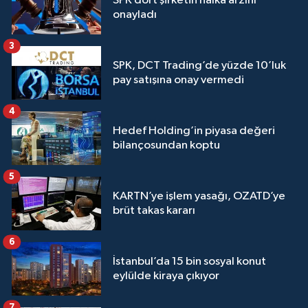
SPK dört şirketin halka arzını
onayladı
3
SPK, DCT Trading’de yüzde 10’luk
pay satışına onay vermedi
4
Hedef Holding’in piyasa değeri
bilançosundan koptu
5
KARTN’ye işlem yasağı, OZATD’ye
brüt takas kararı
6
İstanbul’da 15 bin sosyal konut
eylülde kiraya çıkıyor
7