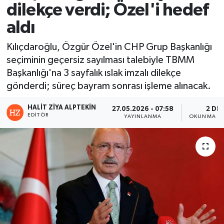
dilekçe verdi; Özel'i hedef
aldı
Kılıçdaroğlu, Özgür Özel'in CHP Grup Başkanlığı
seçiminin geçersiz sayılması talebiyle TBMM
Başkanlığı'na 3 sayfalık ıslak imzalı dilekçe
gönderdi; süreç bayram sonrası işleme alınacak.
HALIT ZIYA ALPTEKIN
27.05.2026 - 07:58
2 DK
EDITÖR
YAYINLANMA
OKUNMA SÜ