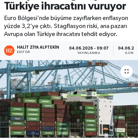
Türkiye ihracatını vuruyor
Euro Bölgesi'nde büyüme zayıflarken enflasyon
yüzde 3,2'ye çıktı. Stagflasyon riski, ana pazarı
Avrupa olan Türkiye ihracatını tehdit ediyor.
HALIT ZIYA ALPTEKIN
04.06.2026 - 09:07
04.06.202
EDITÖR
YAYINLANMA
GÜNCE