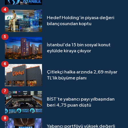
4
Hedef Holding’in piyasa değeri
bilançosundan koptu
5
İstanbul’da 15 bin sosyal konut
eylülde kiraya çıkıyor
6
Çitlekçi halka arzında 2,69 milyar
TL’lik büyüme planı
7
BİST’te yabancı payı yılbaşından
beri 4,75 puan düştü
8
Yabancı portföyü yüksek değerli