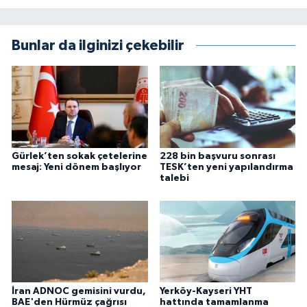
Bunlar da ilginizi çekebilir
Gürlek’ten sokak çetelerine
228 bin başvuru sonrası
mesaj: Yeni dönem başlıyor
TESK’ten yeni yapılandırma
talebi
İran ADNOC gemisini vurdu,
Yerköy-Kayseri YHT
BAE'den Hürmüz çağrısı
hattında tamamlanma