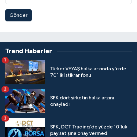
Gönder
Trend Haberler
1
Türker VEYAŞ halka arzında yüzde
70'lik istikrar fonu
2
SPK dört şirketin halka arzını
onayladı
3
SPK, DCT Trading’de yüzde 10’luk
pay satışına onay vermedi