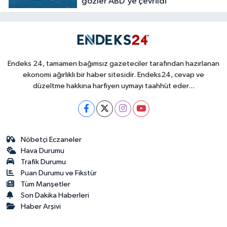
gözler ABD'ye çevrildi
Endeks 24, tamamen bağımsız gazeteciler tarafından hazırlanan
ekonomi ağırlıklı bir haber sitesidir. Endeks24, cevap ve
düzeltme hakkına harfiyen uymayı taahhüt eder...
Nöbetçi Eczaneler
Hava Durumu
Trafik Durumu
Puan Durumu ve Fikstür
Tüm Manşetler
Son Dakika Haberleri
Haber Arşivi