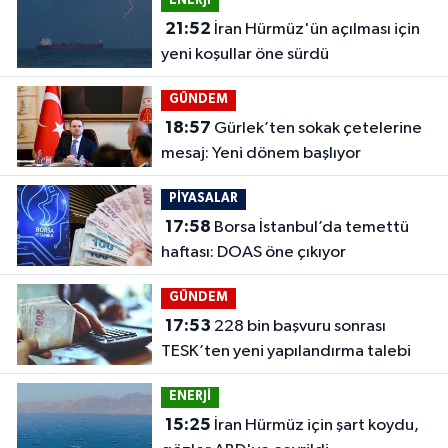
ENERJİ
21:52
İran Hürmüz'ün açılması için
yeni koşullar öne sürdü
GÜNDEM
18:57
Gürlek’ten sokak çetelerine
mesaj: Yeni dönem başlıyor
PİYASALAR
17:58
Borsa İstanbul’da temettü
haftası: DOAS öne çıkıyor
GÜNDEM
17:53
228 bin başvuru sonrası
TESK’ten yeni yapılandırma talebi
ENERJİ
15:25
İran Hürmüz için şart koydu,