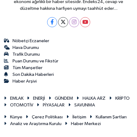
ekonomi ağırlıklı bir haber sitesidir. Endeks24, cevap ve
düzeltme hakkına harfiyen uymayı taahhüt eder...
Nöbetçi Eczaneler
Hava Durumu
Trafik Durumu
Puan Durumu ve Fikstür
Tüm Manşetler
Son Dakika Haberleri
Haber Arşivi
EMLAK
ENERJİ
GÜNDEM
HALKA ARZ
KRİPTO
OTOMOTİV
PİYASALAR
SAVUNMA
Künye
Çerez Politikası
İletişim
Kullanım Şartları
Analiz ve Araştırma Kurulu
Haber Merkezi