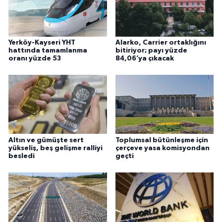
Yerköy-Kayseri YHT
Alarko, Carrier ortaklığını
hattında tamamlanma
bitiriyor; payı yüzde
oranı yüzde 53
84,06’ya çıkacak
Altın ve gümüşte sert
Toplumsal bütünleşme için
yükseliş, beş gelişme ralliyi
çerçeve yasa komisyondan
besledi
geçti