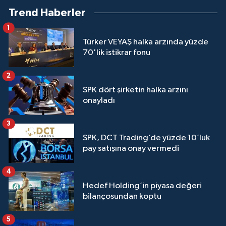
Trend Haberler
1
Türker VEYAŞ halka arzında yüzde
70'lik istikrar fonu
2
SPK dört şirketin halka arzını
onayladı
3
SPK, DCT Trading’de yüzde 10’luk
pay satışına onay vermedi
4
Hedef Holding’in piyasa değeri
bilançosundan koptu
5