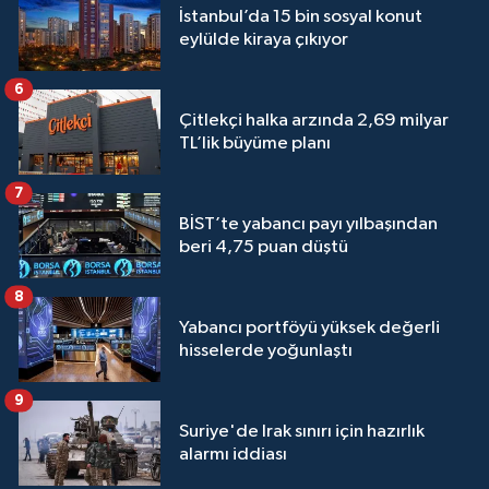
İstanbul’da 15 bin sosyal konut
eylülde kiraya çıkıyor
6
Çitlekçi halka arzında 2,69 milyar
TL’lik büyüme planı
7
BİST’te yabancı payı yılbaşından
beri 4,75 puan düştü
8
Yabancı portföyü yüksek değerli
hisselerde yoğunlaştı
9
Suriye'de Irak sınırı için hazırlık
alarmı iddiası