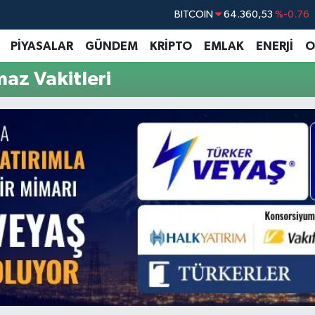
BITCOIN
64.360,53
%-0.76
DOLAR
47,7069
%0.17
PİYASALAR
GÜNDEM
KRİPTO
EMLAK
ENERJİ
O
EURO
55,0265
%0.01
az Vakitleri
STERLİN
64,1897
%0.02
GRAM ALTIN
6618.49
%2.12
BİST100
13.887
%64