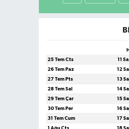
B
25 Tem Cts
11 S
26 Tem Paz
12 S
27 Tem Pts
13 S
28 Tem Sal
14 S
29 Tem Çar
15 S
30 Tem Per
16 S
31 Tem Cum
17 S
1 Ağu Cts
18 S