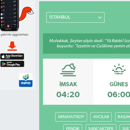
İSTANBUL
Muhakkak, Şeytan şöyle dedi: "Yâ Rabbi! İzze
buyurdu: "İzzetim ve Celâlime yemin ols
İMSAK
GÜNEŞ
04:20
06:0
ARNAVUTKOY
AVCILAR
BAŞAK
PENDİK
SANCAKTEPE
SUL