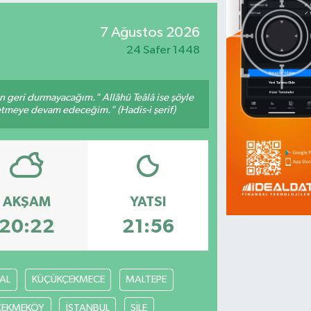
7 Ağustos 2026
24 Safer 1448
an geri durmayacağım." Allâhü Teâlâ ise şöyle
fetmeye devam edeceğim." (Hadis-i şerif)
AKŞAM
YATSI
20:22
21:56
AL
KÜÇÜKÇEKMECE
MALTEPE
ÇEKMEKÖY
İSTANBUL
ŞİLE