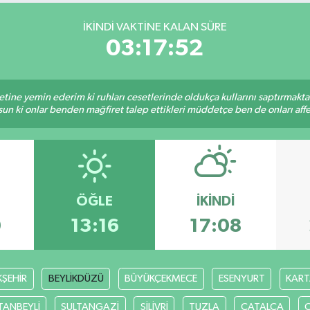
İKINDI VAKTINE KALAN SÜRE
03:17:51
tine yemin ederim ki ruhları cesetlerinde oldukça kullarını saptırmakt
un ki onlar benden mağfiret talep ettikleri müddetçe ben de onları af
ÖĞLE
İKINDI
0
13:16
17:08
ŞEHİR
BEYLİKDÜZÜ
BÜYÜKÇEKMECE
ESENYURT
KART
TANBEYLİ
SULTANGAZİ
SİLİVRİ
TUZLA
ÇATALCA