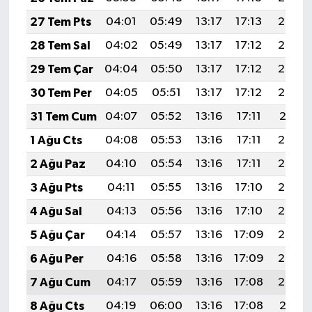
27 Tem Pts
04:01
05:49
13:17
17:13
20:35
28 Tem Sal
04:02
05:49
13:17
17:12
20:34
29 Tem Çar
04:04
05:50
13:17
17:12
20:33
30 Tem Per
04:05
05:51
13:17
17:12
20:32
31 Tem Cum
04:07
05:52
13:16
17:11
20:31
1 Ağu Cts
04:08
05:53
13:16
17:11
20:30
2 Ağu Paz
04:10
05:54
13:16
17:11
20:29
3 Ağu Pts
04:11
05:55
13:16
17:10
20:27
4 Ağu Sal
04:13
05:56
13:16
17:10
20:26
5 Ağu Çar
04:14
05:57
13:16
17:09
20:25
6 Ağu Per
04:16
05:58
13:16
17:09
20:24
7 Ağu Cum
04:17
05:59
13:16
17:08
20:23
8 Ağu Cts
04:19
06:00
13:16
17:08
20:21