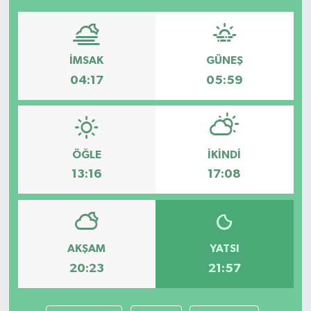
İMSAK
GÜNEŞ
04:17
05:59
ÖĞLE
İKINDI
13:16
17:08
AKŞAM
YATSI
20:23
21:57