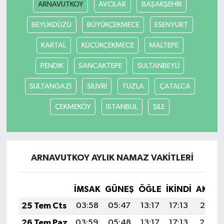
ARNAVUTKOY
AVCILAR
BAŞAKŞEHİR
BEYLİKDÜZÜ
BÜYÜKÇEKMECE
ESENYURT
KARTAL
KÜÇÜKÇEKMECE
MALTEPE
PENDİK
SANCAKTEPE
SULTANBEYLİ
SULTANGAZİ
SİLİVRİ
TUZLA
ÇATALCA
ÇEKMEKÖY
İSTANBUL
ŞİLE
ARNAVUTKOY AYLIK NAMAZ VAKITLERI
İMSAK
GÜNEŞ
ÖĞLE
İKINDI
AKŞA
25 Tem Cts
03:58
05:47
13:17
17:13
20:37
26 Tem Paz
03:59
05:48
13:17
17:13
20:36