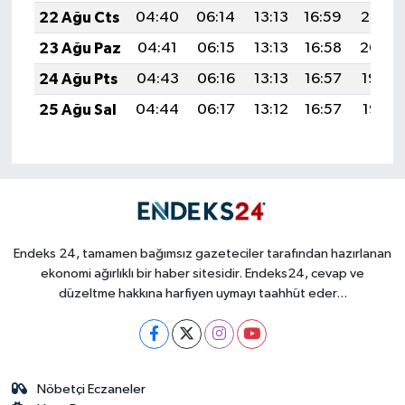
22 Ağu Cts
04:40
06:14
13:13
16:59
20:02
23 Ağu Paz
04:41
06:15
13:13
16:58
20:00
24 Ağu Pts
04:43
06:16
13:13
16:57
19:59
25 Ağu Sal
04:44
06:17
13:12
16:57
19:57
Endeks 24, tamamen bağımsız gazeteciler tarafından hazırlanan
ekonomi ağırlıklı bir haber sitesidir. Endeks24, cevap ve
düzeltme hakkına harfiyen uymayı taahhüt eder...
Nöbetçi Eczaneler