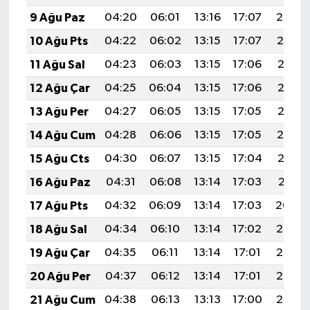
9 Ağu Paz
04:20
06:01
13:16
17:07
20:20
10 Ağu Pts
04:22
06:02
13:15
17:07
20:19
11 Ağu Sal
04:23
06:03
13:15
17:06
20:18
12 Ağu Çar
04:25
06:04
13:15
17:06
20:16
13 Ağu Per
04:27
06:05
13:15
17:05
20:15
14 Ağu Cum
04:28
06:06
13:15
17:05
20:14
15 Ağu Cts
04:30
06:07
13:15
17:04
20:12
16 Ağu Paz
04:31
06:08
13:14
17:03
20:11
17 Ağu Pts
04:32
06:09
13:14
17:03
20:09
18 Ağu Sal
04:34
06:10
13:14
17:02
20:08
19 Ağu Çar
04:35
06:11
13:14
17:01
20:06
20 Ağu Per
04:37
06:12
13:14
17:01
20:05
21 Ağu Cum
04:38
06:13
13:13
17:00
20:03