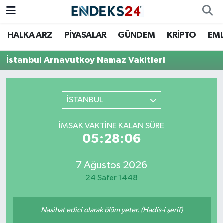
HALKA ARZ
PİYASALAR
GÜNDEM
KRİPTO
EM
EMLAK
Nöbetçi Eczaneler
İstanbul Arnavutkoy Namaz Vakitleri
ENERJİ
Hava Durumu
GÜNDEM
Trafik Durumu
İSTANBUL
HALKA ARZ
Süper Lig Puan Durumu ve Fikstür
İMSAK VAKTINE KALAN SÜRE
05:28:06
KRİPTO
Tüm Manşetler
7 Ağustos 2026
OTOMOTİV
Son Dakika Haberleri
24 Safer 1448
PİYASALAR
Haber Arşivi
Nasihat edici olarak ölüm yeter. (Hadis-i şerif)
SAVUNMA