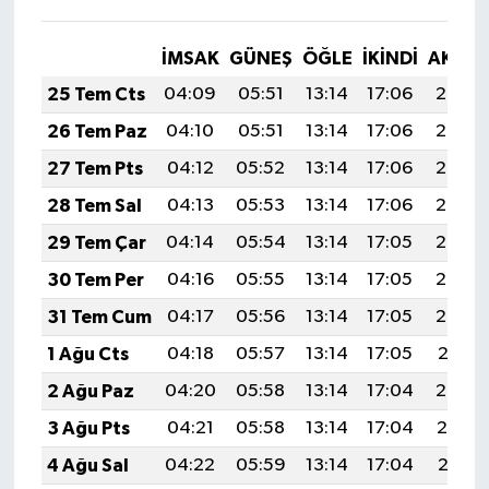
İMSAK
GÜNEŞ
ÖĞLE
İKINDI
AKŞA
25 Tem Cts
04:09
05:51
13:14
17:06
20:27
26 Tem Paz
04:10
05:51
13:14
17:06
20:26
27 Tem Pts
04:12
05:52
13:14
17:06
20:26
28 Tem Sal
04:13
05:53
13:14
17:06
20:25
29 Tem Çar
04:14
05:54
13:14
17:05
20:24
30 Tem Per
04:16
05:55
13:14
17:05
20:23
31 Tem Cum
04:17
05:56
13:14
17:05
20:22
1 Ağu Cts
04:18
05:57
13:14
17:05
20:21
2 Ağu Paz
04:20
05:58
13:14
17:04
20:20
3 Ağu Pts
04:21
05:58
13:14
17:04
20:19
4 Ağu Sal
04:22
05:59
13:14
17:04
20:18