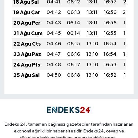
18 Ağu Sal
04:41
06:12
13:11
16:57
20:01
19 Ağu Çar
04:42
06:13
13:11
16:56
20:00
20 Ağu Per
04:43
06:14
13:11
16:56
19:58
21 Ağu Cum
04:45
06:14
13:11
16:55
19:57
22 Ağu Cts
04:46
06:15
13:10
16:54
19:56
23 Ağu Paz
04:47
06:16
13:10
16:54
19:54
24 Ağu Pts
04:48
06:17
13:10
16:53
19:53
25 Ağu Sal
04:50
06:18
13:10
16:52
19:51
Endeks 24, tamamen bağımsız gazeteciler tarafından hazırlanan
ekonomi ağırlıklı bir haber sitesidir. Endeks24, cevap ve
düzeltme hakkına harfiyen uymayı taahhüt eder...