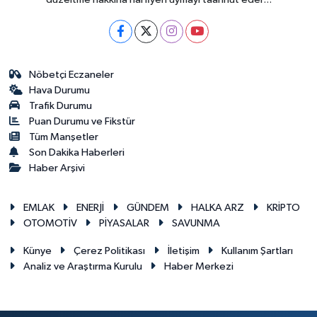
Nöbetçi Eczaneler
Hava Durumu
Trafik Durumu
Puan Durumu ve Fikstür
Tüm Manşetler
Son Dakika Haberleri
Haber Arşivi
EMLAK
ENERJİ
GÜNDEM
HALKA ARZ
KRİPTO
OTOMOTİV
PİYASALAR
SAVUNMA
Künye
Çerez Politikası
İletişim
Kullanım Şartları
Analiz ve Araştırma Kurulu
Haber Merkezi