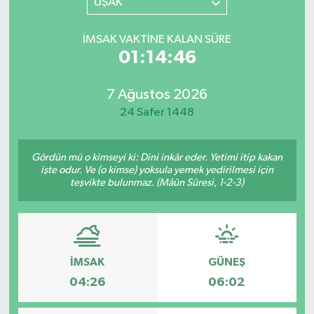
UŞAK
İMSAK VAKTINE KALAN SÜRE
01:14:46
7 Ağustos 2026
24 Safer 1448
Gördün mü o kimseyi ki: Dini inkâr eder. Yetimi itip kakan
işte odur. Ve (o kimse) yoksula yemek yedirilmesi için
teşvikte bulunmaz. (Mâûn Sûresi, 1-2-3)
İMSAK
GÜNEŞ
04:26
06:02