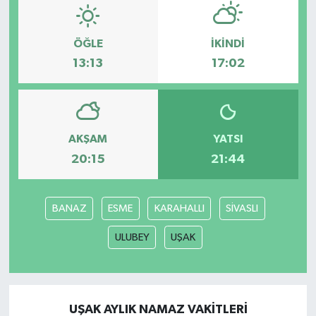
ÖĞLE
İKINDI
13:13
17:02
AKŞAM
YATSI
20:15
21:44
BANAZ
ESME
KARAHALLI
SİVASLI
ULUBEY
UŞAK
UŞAK AYLIK NAMAZ VAKITLERI