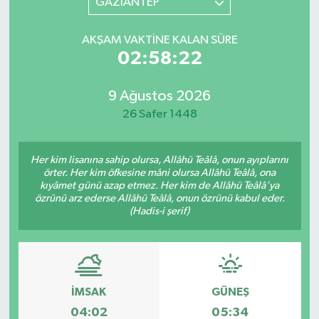
GAZİANTEP
AKŞAM VAKTINE KALAN SÜRE
02:58:22
9 Ağustos 2026
26 Safer 1448
Her kim lisanına sahip olursa, Allâhü Teâlâ, onun ayıplarını
örter. Her kim öfkesine mâni olursa Allâhü Teâlâ, ona
kıyâmet günü azap etmez. Her kim de Allâhü Teâlâ'ya
özrünü arz ederse Allâhü Teâlâ, onun özrünü kabul eder.
(Hadis-i şerif)
İMSAK
GÜNEŞ
04:02
05:34