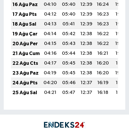
16 Ağu Paz
04:10
05:40
12:39
16:24
19:29
17 Ağu Pts
04:12
05:40
12:39
16:23
19:27
18 Ağu Sal
04:13
05:41
12:39
16:23
19:26
19 Ağu Çar
04:14
05:42
12:38
16:22
19:25
20 Ağu Per
04:15
05:43
12:38
16:22
19:24
21 Ağu Cum
04:16
05:44
12:38
16:21
19:22
22 Ağu Cts
04:17
05:45
12:38
16:20
19:21
23 Ağu Paz
04:19
05:45
12:38
16:20
19:20
24 Ağu Pts
04:20
05:46
12:37
16:19
19:18
25 Ağu Sal
04:21
05:47
12:37
16:18
19:17