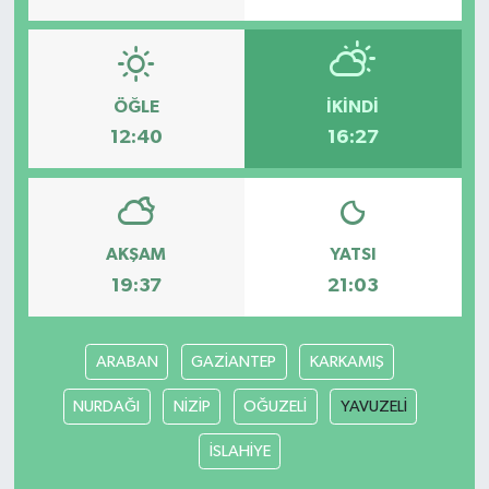
ÖĞLE
İKINDI
12:40
16:27
AKŞAM
YATSI
19:37
21:03
ARABAN
GAZİANTEP
KARKAMIŞ
NURDAĞI
NİZİP
OĞUZELİ
YAVUZELİ
İSLAHİYE