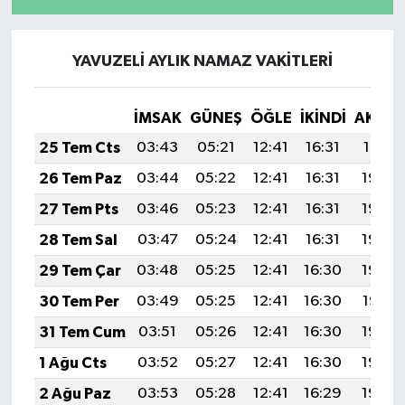
YAVUZELİ AYLIK NAMAZ VAKITLERI
İMSAK
GÜNEŞ
ÖĞLE
İKINDI
AKŞA
25 Tem Cts
03:43
05:21
12:41
16:31
19:51
26 Tem Paz
03:44
05:22
12:41
16:31
19:50
27 Tem Pts
03:46
05:23
12:41
16:31
19:50
28 Tem Sal
03:47
05:24
12:41
16:31
19:49
29 Tem Çar
03:48
05:25
12:41
16:30
19:48
30 Tem Per
03:49
05:25
12:41
16:30
19:47
31 Tem Cum
03:51
05:26
12:41
16:30
19:46
1 Ağu Cts
03:52
05:27
12:41
16:30
19:45
2 Ağu Paz
03:53
05:28
12:41
16:29
19:44