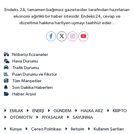
Endeks 24, tamamen bağımsız gazeteciler tarafından hazırlanan
ekonomi ağırlıklı bir haber sitesidir. Endeks24, cevap ve
düzeltme hakkına harfiyen uymayı taahhüt eder...
Nöbetçi Eczaneler
Hava Durumu
Trafik Durumu
Puan Durumu ve Fikstür
Tüm Manşetler
Son Dakika Haberleri
Haber Arşivi
EMLAK
ENERJİ
GÜNDEM
HALKA ARZ
KRİPTO
OTOMOTİV
PİYASALAR
SAVUNMA
Künye
Çerez Politikası
İletişim
Kullanım Şartları