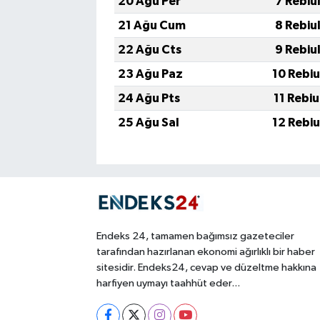
20 Ağu Per
7 Rebiu
21 Ağu Cum
8 Rebiu
22 Ağu Cts
9 Rebiu
23 Ağu Paz
10 Rebi
24 Ağu Pts
11 Rebi
25 Ağu Sal
12 Rebi
Endeks 24, tamamen bağımsız gazeteciler
tarafından hazırlanan ekonomi ağırlıklı bir haber
sitesidir. Endeks24, cevap ve düzeltme hakkına
harfiyen uymayı taahhüt eder...