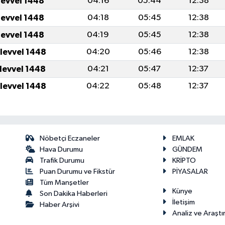
levvel 1448
04:16
05:44
12:38
levvel 1448
04:18
05:45
12:38
levvel 1448
04:19
05:45
12:38
ulevvel 1448
04:20
05:46
12:38
ulevvel 1448
04:21
05:47
12:37
ulevvel 1448
04:22
05:48
12:37
Nöbetçi Eczaneler
EMLAK
Hava Durumu
GÜNDEM
Trafik Durumu
KRİPTO
Puan Durumu ve Fikstür
PİYASALAR
Tüm Manşetler
Künye
Son Dakika Haberleri
İletişim
Haber Arşivi
Analiz ve Araştı