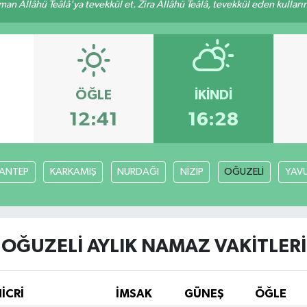
an Allâhü Teâlâ'ya tevekkül et. Zira Allâhü Teâlâ, tevekkül eden kullarını
ÖĞLE
İKINDI
3
12:41
16:28
ANTEP
KARKAMIŞ
NURDAĞI
NİZİP
OĞUZELİ
YAVU
OĞUZELİ AYLIK NAMAZ VAKITLERI
İCRİ
İMSAK
GÜNEŞ
ÖĞLE