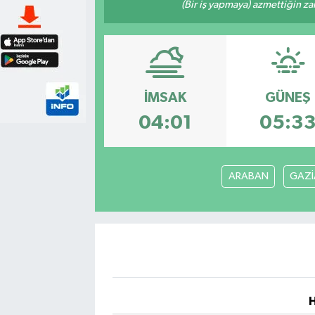
(Bir iş yapmaya) azmettiğin zam
İMSAK
GÜNEŞ
04:01
05:3
ARABAN
GAZİ
H