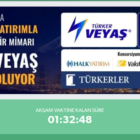
GRAM ALTIN
6618.49
%2.12
BİST100
13.887
%64
AKŞAM VAKTINE KALAN SÜRE
01:32:47