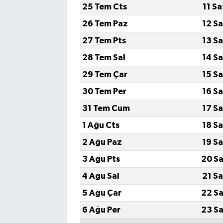
25 Tem Cts
11 S
26 Tem Paz
12 S
27 Tem Pts
13 S
28 Tem Sal
14 S
29 Tem Çar
15 S
30 Tem Per
16 S
31 Tem Cum
17 S
1 Ağu Cts
18 S
2 Ağu Paz
19 S
3 Ağu Pts
20 Sa
4 Ağu Sal
21 S
5 Ağu Çar
22 Sa
6 Ağu Per
23 Sa