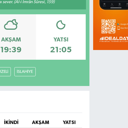
 sever. (Âl-i İmrân Sûresi, 159)
AKŞAM
YATSI
19:39
21:05
ZELİ
İSLAHİYE
İKINDI
AKŞAM
YATSI