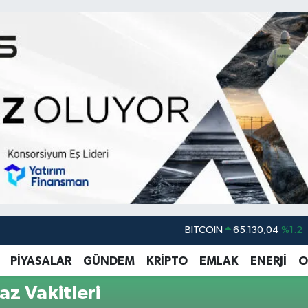
BITCOIN
65.130,04
%1.2
DOLAR
47,7069
%0.17
PİYASALAR
GÜNDEM
KRİPTO
EMLAK
ENERJİ
O
EURO
55,0265
%0.01
z Vakitleri
STERLİN
64,1897
%0.02