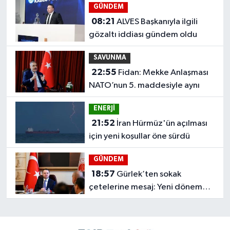
GÜNDEM
08:21
ALVES Başkanıyla ilgili
gözaltı iddiası gündem oldu
SAVUNMA
22:55
Fidan: Mekke Anlaşması
NATO’nun 5. maddesiyle aynı
ENERJİ
21:52
İran Hürmüz'ün açılması
için yeni koşullar öne sürdü
GÜNDEM
18:57
Gürlek’ten sokak
çetelerine mesaj: Yeni dönem
başlıyor