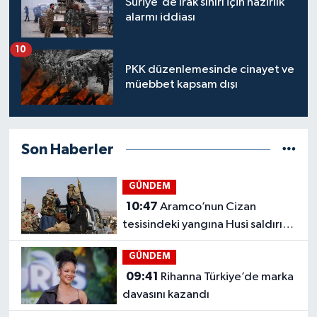
Suriye'de Irak sınırı için hazırlık
alarmı iddiası
10
PKK düzenlemesinde cinayet ve
müebbet kapsam dışı
Son Haberler
GÜNDEM
10:47
Aramco’nun Cizan
tesisindeki yangına Husi saldırı
iddiası
GÜNDEM
09:41
Rihanna Türkiye’de marka
davasını kazandı