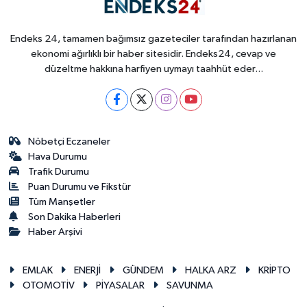
Endeks 24, tamamen bağımsız gazeteciler tarafından hazırlanan
ekonomi ağırlıklı bir haber sitesidir. Endeks24, cevap ve
düzeltme hakkına harfiyen uymayı taahhüt eder...
Nöbetçi Eczaneler
Hava Durumu
Trafik Durumu
Puan Durumu ve Fikstür
Tüm Manşetler
Son Dakika Haberleri
Haber Arşivi
EMLAK
ENERJİ
GÜNDEM
HALKA ARZ
KRİPTO
OTOMOTİV
PİYASALAR
SAVUNMA