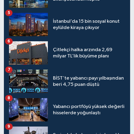
5
İstanbul’da 15 bin sosyal konut
eylülde kiraya çıkıyor
6
Çitlekçi halka arzında 2,69
milyar TL’lik büyüme planı
7
BİST’te yabancı payı yılbaşından
beri 4,75 puan düştü
8
Yabancı portföyü yüksek değerli
hisselerde yoğunlaştı
9