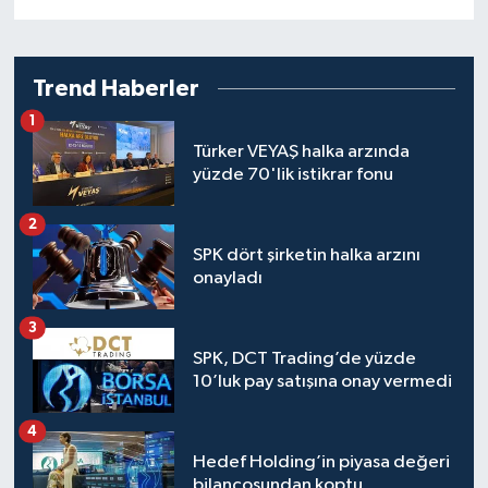
Trend Haberler
1
Türker VEYAŞ halka arzında
yüzde 70'lik istikrar fonu
2
SPK dört şirketin halka arzını
onayladı
3
SPK, DCT Trading’de yüzde
10’luk pay satışına onay vermedi
4
Hedef Holding’in piyasa değeri
bilançosundan koptu