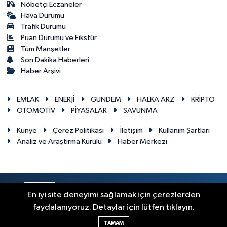
Nöbetçi Eczaneler
Hava Durumu
Trafik Durumu
Puan Durumu ve Fikstür
Tüm Manşetler
Son Dakika Haberleri
Haber Arşivi
EMLAK
ENERJİ
GÜNDEM
HALKA ARZ
KRİPTO
OTOMOTİV
PİYASALAR
SAVUNMA
Künye
Çerez Politikası
İletişim
Kullanım Şartları
Analiz ve Araştırma Kurulu
Haber Merkezi
RSS
Copyright © 2026. Her hakkı saklıdır.
En iyi site deneyimi sağlamak için çerezlerden
faydalanıyoruz. Detaylar için lütfen tıklayın.
Haber Yazılımı:
TE Bilişim
TAMAM