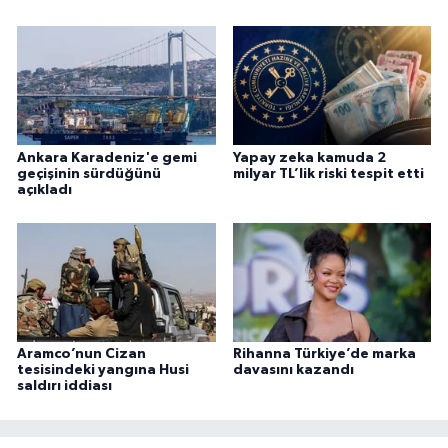
Ankara Karadeniz'e gemi
Yapay zeka kamuda 2
geçişinin sürdüğünü
milyar TL’lik riski tespit etti
açıkladı
Aramco’nun Cizan
Rihanna Türkiye’de marka
tesisindeki yangına Husi
davasını kazandı
saldırı iddiası