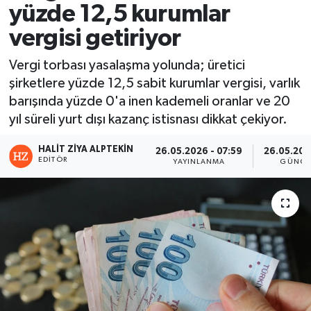
yüzde 12,5 kurumlar
vergisi getiriyor
Vergi torbası yasalaşma yolunda; üretici
şirketlere yüzde 12,5 sabit kurumlar vergisi, varlık
barışında yüzde 0'a inen kademeli oranlar ve 20
yıl süreli yurt dışı kazanç istisnası dikkat çekiyor.
HALIT ZIYA ALPTEKIN
26.05.2026 - 07:59
26.05.202
EDITÖR
YAYINLANMA
GÜNCE