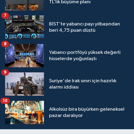
TL’lik büyüme planı
7
BİST’te yabancı payı yılbaşından
beri 4,75 puan düştü
8
Yabancı portföyü yüksek değerli
hisselerde yoğunlaştı
9
Suriye'de Irak sınırı için hazırlık
alarmı iddiası
10
Alkolsüz bira büyürken geleneksel
pazar daralıyor