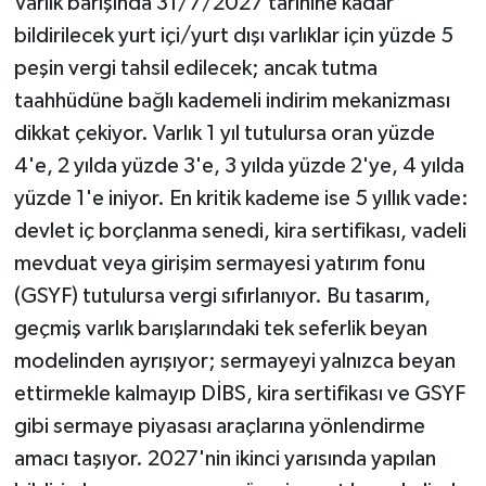
Varlık barışında 31/7/2027 tarihine kadar
bildirilecek yurt içi/yurt dışı varlıklar için yüzde 5
peşin vergi tahsil edilecek; ancak tutma
taahhüdüne bağlı kademeli indirim mekanizması
dikkat çekiyor. Varlık 1 yıl tutulursa oran yüzde
4'e, 2 yılda yüzde 3'e, 3 yılda yüzde 2'ye, 4 yılda
yüzde 1'e iniyor. En kritik kademe ise 5 yıllık vade:
devlet iç borçlanma senedi, kira sertifikası, vadeli
mevduat veya girişim sermayesi yatırım fonu
(GSYF) tutulursa vergi sıfırlanıyor. Bu tasarım,
geçmiş varlık barışlarındaki tek seferlik beyan
modelinden ayrışıyor; sermayeyi yalnızca beyan
ettirmekle kalmayıp DİBS, kira sertifikası ve GSYF
gibi sermaye piyasası araçlarına yönlendirme
amacı taşıyor. 2027'nin ikinci yarısında yapılan