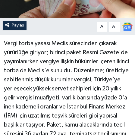
Paylaş
-
+
A
A
Vergi torba yasası Meclis sürecinden çıkarak
yürürlüğe giriyor; birinci paket Resmi Gazete'de
yayımlanırken vergiye ilişkin hükümler içeren ikinci
torba da Meclis'e sunuldu. Düzenleme; üreticiye
sabitlenmiş düşük kurumlar vergisi, Türkiye'ye
yerleşecek yüksek servet sahipleri için 20 yıllık
gelir vergisi muafiyeti, varlık barışında yüzde 0'a
inen kademeli oranlar ve İstanbul Finans Merkezi
(İFM) için uzatılmış teşvik süreleri gibi yapısal
başlıklar taşıyor. Paket, kamu alacaklarında tecil
süresini 36 aydan 72 aya, teminatsız tecil sınırını