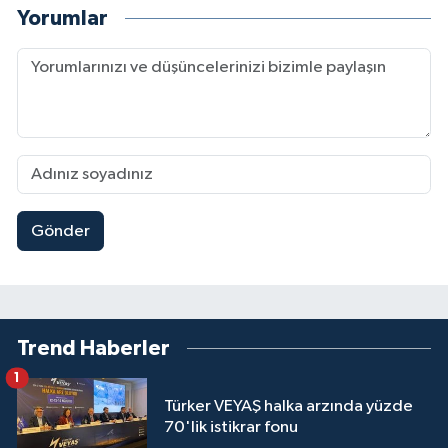
Yorumlar
Gönder
Trend Haberler
1
Türker VEYAŞ halka arzında yüzde
70'lik istikrar fonu