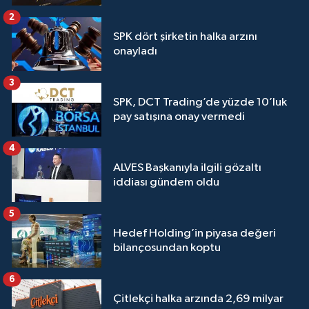
2
SPK dört şirketin halka arzını
onayladı
3
SPK, DCT Trading’de yüzde 10’luk
pay satışına onay vermedi
4
ALVES Başkanıyla ilgili gözaltı
iddiası gündem oldu
5
Hedef Holding’in piyasa değeri
bilançosundan koptu
6
Çitlekçi halka arzında 2,69 milyar