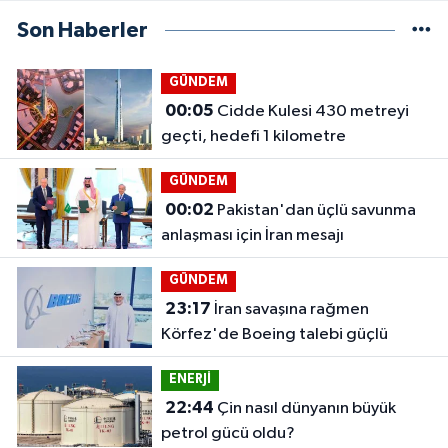
Son Haberler
GÜNDEM
00:05
Cidde Kulesi 430 metreyi
geçti, hedefi 1 kilometre
GÜNDEM
00:02
Pakistan'dan üçlü savunma
anlaşması için İran mesajı
GÜNDEM
23:17
İran savaşına rağmen
Körfez'de Boeing talebi güçlü
ENERJİ
22:44
Çin nasıl dünyanın büyük
petrol gücü oldu?