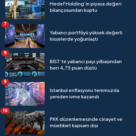
Hedef Holding’in piyasa değeri
bilançosundan koptu
7
Yabancı portföyü yüksek değerli
hisselerde yoğunlaştı
8
BİST’te yabancı payı yılbaşından
beri 4,75 puan düştü
9
İstanbul enflasyonu temmuzda
yeniden ivme kazandı
10
PKK düzenlemesinde cinayet ve
müebbet kapsam dışı