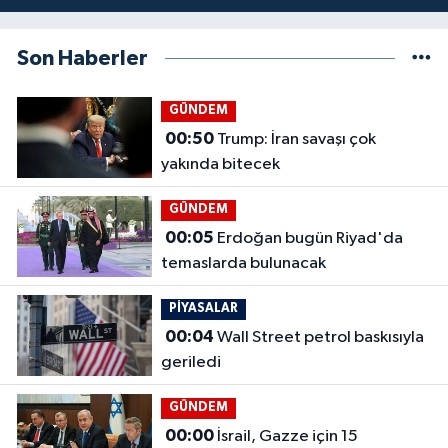
Son Haberler
GÜNDEM
00:50
Trump: İran savaşı çok
yakında bitecek
GÜNDEM
00:05
Erdoğan bugün Riyad'da
temaslarda bulunacak
PİYASALAR
00:04
Wall Street petrol baskısıyla
geriledi
GÜNDEM
00:00
İsrail, Gazze için 15