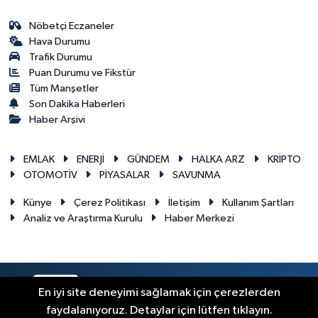
Nöbetçi Eczaneler
Hava Durumu
Trafik Durumu
Puan Durumu ve Fikstür
Tüm Manşetler
Son Dakika Haberleri
Haber Arşivi
EMLAK
ENERJİ
GÜNDEM
HALKA ARZ
KRİPTO
OTOMOTİV
PİYASALAR
SAVUNMA
Künye
Çerez Politikası
İletişim
Kullanım Şartları
Analiz ve Araştırma Kurulu
Haber Merkezi
RSS
Copyright © 2026. Her hakkı saklıdır.
En iyi site deneyimi sağlamak için çerezlerden
faydalanıyoruz. Detaylar için lütfen tıklayın.