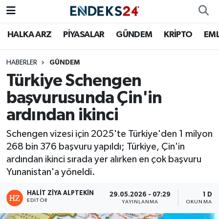
HALKA ARZ
PİYASALAR
GÜNDEM
KRİPTO
EM
EMLAK
Nöbetçi Eczaneler
ENERJİ
Hava Durumu
HABERLER
GÜNDEM
Türkiye Schengen
GÜNDEM
Trafik Durumu
başvurusunda Çin'in
ardından ikinci
HALKA ARZ
Süper Lig Puan Durumu ve Fikstür
Schengen vizesi için 2025'te Türkiye'den 1 milyon
KRİPTO
Tüm Manşetler
268 bin 376 başvuru yapıldı; Türkiye, Çin'in
ardından ikinci sırada yer alırken en çok başvuru
OTOMOTİV
Son Dakika Haberleri
Yunanistan'a yöneldi.
PİYASALAR
Haber Arşivi
HALIT ZIYA ALPTEKIN
29.05.2026 - 07:29
1 DK
EDITÖR
YAYINLANMA
OKUNMA SÜ
SAVUNMA