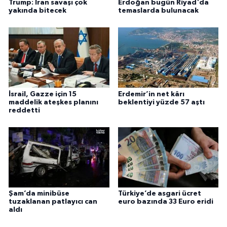
Trump: İran savaşı çok
Erdoğan bugün Riyad'da
yakında bitecek
temaslarda bulunacak
İsrail, Gazze için 15
Erdemir’in net kârı
maddelik ateşkes planını
beklentiyi yüzde 57 aştı
reddetti
Şam’da minibüse
Türkiye’de asgari ücret
tuzaklanan patlayıcı can
euro bazında 33 Euro eridi
aldı