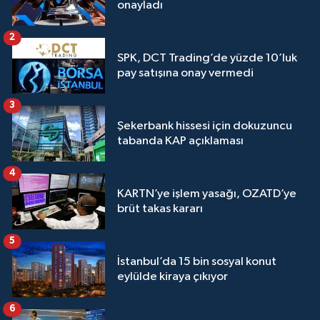
onayladı
2
SPK, DCT Trading’de yüzde 10’luk
pay satışına onay vermedi
3
Şekerbank hissesi için dokuzuncu
tabanda KAP açıklaması
4
KARTN’ye işlem yasağı, OZATD’ye
brüt takas kararı
5
İstanbul’da 15 bin sosyal konut
eylülde kiraya çıkıyor
6