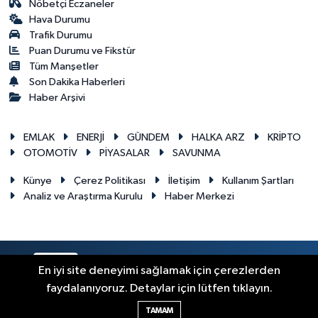
Nöbetçi Eczaneler
Hava Durumu
Trafik Durumu
Puan Durumu ve Fikstür
Tüm Manşetler
Son Dakika Haberleri
Haber Arşivi
EMLAK
ENERJİ
GÜNDEM
HALKA ARZ
KRİPTO
OTOMOTİV
PİYASALAR
SAVUNMA
Künye
Çerez Politikası
İletişim
Kullanım Şartları
Analiz ve Araştırma Kurulu
Haber Merkezi
RSS
Copyright © 2026. Her hakkı saklıdır.
En iyi site deneyimi sağlamak için çerezlerden
faydalanıyoruz. Detaylar için lütfen tıklayın.
Haber Yazılımı:
TE Bilişim
TAMAM