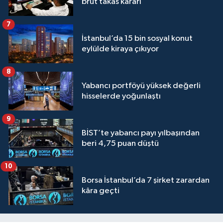
brüt takas kararı
7
İstanbul’da 15 bin sosyal konut
eylülde kiraya çıkıyor
8
Yabancı portföyü yüksek değerli
hisselerde yoğunlaştı
9
BİST’te yabancı payı yılbaşından
beri 4,75 puan düştü
10
Borsa İstanbul’da 7 şirket zarardan
kâra geçti