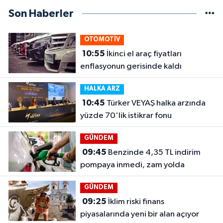
Son Haberler
OTOMOTİV
10:55
İkinci el araç fiyatları
enflasyonun gerisinde kaldı
HALKA ARZ
10:45
Türker VEYAŞ halka arzında
yüzde 70'lik istikrar fonu
GÜNDEM
09:45
Benzinde 4,35 TL indirim
pompaya inmedi, zam yolda
GÜNDEM
09:25
İklim riski finans
piyasalarında yeni bir alan açıyor