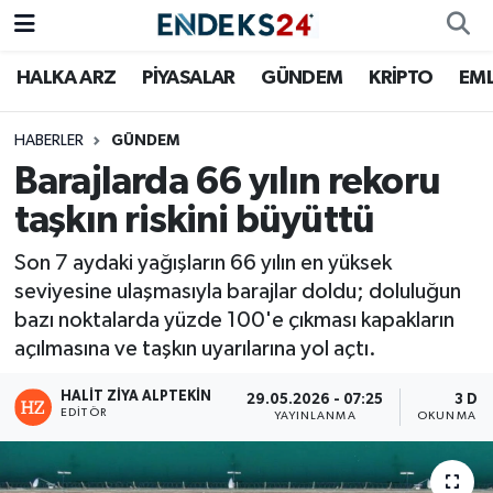
HALKA ARZ
PİYASALAR
GÜNDEM
KRİPTO
EM
EMLAK
Nöbetçi Eczaneler
ENERJİ
Hava Durumu
HABERLER
GÜNDEM
Barajlarda 66 yılın rekoru
GÜNDEM
Trafik Durumu
taşkın riskini büyüttü
HALKA ARZ
Süper Lig Puan Durumu ve Fikstür
Son 7 aydaki yağışların 66 yılın en yüksek
seviyesine ulaşmasıyla barajlar doldu; doluluğun
KRİPTO
Tüm Manşetler
bazı noktalarda yüzde 100'e çıkması kapakların
açılmasına ve taşkın uyarılarına yol açtı.
OTOMOTİV
Son Dakika Haberleri
HALIT ZIYA ALPTEKIN
29.05.2026 - 07:25
3 DK
EDITÖR
YAYINLANMA
OKUNMA SÜ
PİYASALAR
Haber Arşivi
SAVUNMA