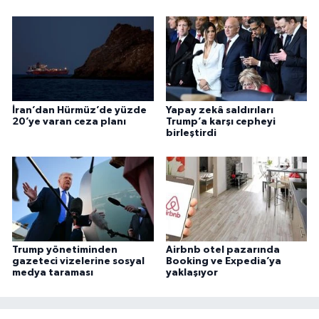
İran’dan Hürmüz’de yüzde
Yapay zekâ saldırıları
20’ye varan ceza planı
Trump’a karşı cepheyi
birleştirdi
Trump yönetiminden
Airbnb otel pazarında
gazeteci vizelerine sosyal
Booking ve Expedia’ya
medya taraması
yaklaşıyor