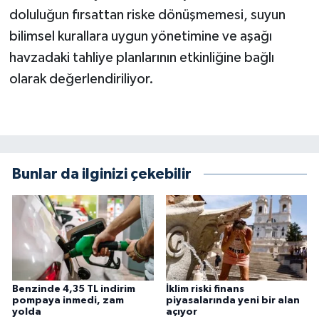
doluluğun fırsattan riske dönüşmemesi, suyun
bilimsel kurallara uygun yönetimine ve aşağı
havzadaki tahliye planlarının etkinliğine bağlı
olarak değerlendiriliyor.
Bunlar da ilginizi çekebilir
Benzinde 4,35 TL indirim
İklim riski finans
pompaya inmedi, zam
piyasalarında yeni bir alan
yolda
açıyor