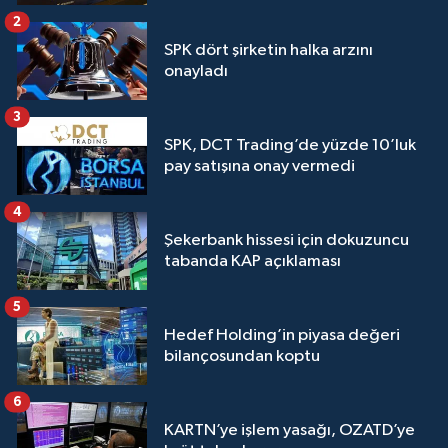
2
SPK dört şirketin halka arzını
onayladı
3
SPK, DCT Trading’de yüzde 10’luk
pay satışına onay vermedi
4
Şekerbank hissesi için dokuzuncu
tabanda KAP açıklaması
5
Hedef Holding’in piyasa değeri
bilançosundan koptu
6
KARTN’ye işlem yasağı, OZATD’ye