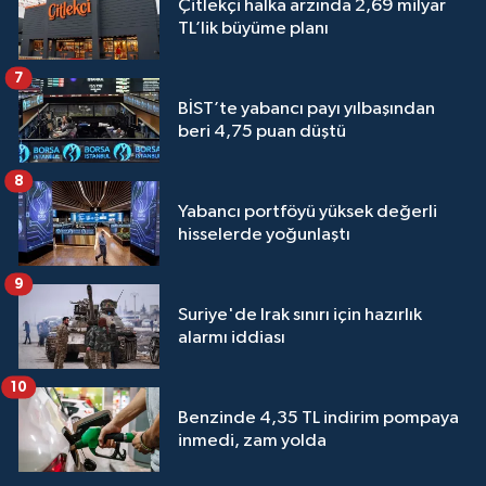
Çitlekçi halka arzında 2,69 milyar
TL’lik büyüme planı
7
BİST’te yabancı payı yılbaşından
beri 4,75 puan düştü
8
Yabancı portföyü yüksek değerli
hisselerde yoğunlaştı
9
Suriye'de Irak sınırı için hazırlık
alarmı iddiası
10
Benzinde 4,35 TL indirim pompaya
inmedi, zam yolda