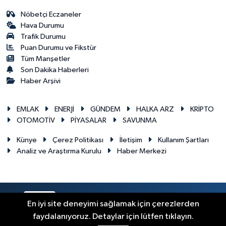
Nöbetçi Eczaneler
Hava Durumu
Trafik Durumu
Puan Durumu ve Fikstür
Tüm Manşetler
Son Dakika Haberleri
Haber Arşivi
EMLAK
ENERJİ
GÜNDEM
HALKA ARZ
KRİPTO
OTOMOTİV
PİYASALAR
SAVUNMA
Künye
Çerez Politikası
İletişim
Kullanım Şartları
Analiz ve Araştırma Kurulu
Haber Merkezi
RSS
Copyright © 2026. Her hakkı saklıdır.
En iyi site deneyimi sağlamak için çerezlerden
faydalanıyoruz. Detaylar için lütfen tıklayın.