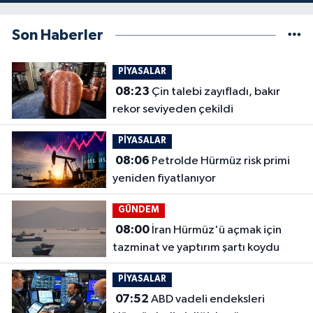
Son Haberler
PİYASALAR
08:23
Çin talebi zayıfladı, bakır
rekor seviyeden çekildi
PİYASALAR
08:06
Petrolde Hürmüz risk primi
yeniden fiyatlanıyor
GÜNDEM
08:00
İran Hürmüz'ü açmak için
tazminat ve yaptırım şartı koydu
PİYASALAR
07:52
ABD vadeli endeksleri