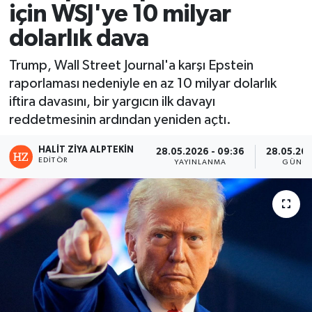
için WSJ'ye 10 milyar
dolarlık dava
Trump, Wall Street Journal'a karşı Epstein
raporlaması nedeniyle en az 10 milyar dolarlık
iftira davasını, bir yargıcın ilk davayı
reddetmesinin ardından yeniden açtı.
HALIT ZIYA ALPTEKIN
28.05.2026 - 09:36
28.05.202
EDITÖR
YAYINLANMA
GÜNCE