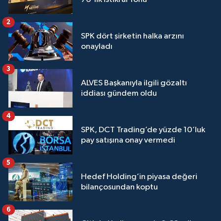
2
SPK dört şirketin halka arzını
onayladı
3
ALVES Başkanıyla ilgili gözaltı
iddiası gündem oldu
4
SPK, DCT Trading’de yüzde 10’luk
pay satışına onay vermedi
5
Hedef Holding’in piyasa değeri
bilançosundan koptu
6