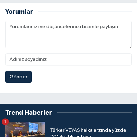
Yorumlar
Gönder
Trend Haberler
1
Türker VEYAŞ halka arzında yüzde
70'lik istikrar fonu