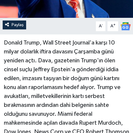
Paylaş
-
+
A
A
Donald Trump, Wall Street Journal'a karşı 10
milyar dolarlık iftira davasını Çarşamba günü
yeniden açtı. Dava, gazetenin Trump'ın ölen
cinsel suçlu Jeffrey Epstein'a gönderdiği iddia
edilen, imzasını taşıyan bir doğum günü kartını
konu alan raporlamasını hedef alıyor. Trump ve
avukatları, milletvekillerinin kartı serbest
bırakmasının ardından dahi belgenin sahte
olduğunu savunuyor. Miami federal
mahkemesinde açılan davada Rupert Murdoch,
Dow Jones, News Corp ve CEO Robert Thomson