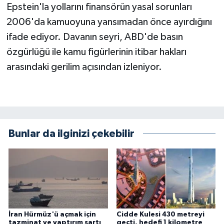
Epstein'la yollarını finansörün yasal sorunları
2006'da kamuoyuna yansımadan önce ayırdığını
ifade ediyor. Davanın seyri, ABD'de basın
özgürlüğü ile kamu figürlerinin itibar hakları
arasındaki gerilim açısından izleniyor.
Bunlar da ilginizi çekebilir
İran Hürmüz'ü açmak için
Cidde Kulesi 430 metreyi
tazminat ve yaptırım şartı
geçti, hedefi 1 kilometre