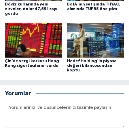
Döviz kurlarında yeni
BofA'nın satışında THYAO,
zirveler, dolar 47,59 lirayı
alımında TUPRS öne çıktı
gördü
Çin’de vergi korkusu Hong
Hedef Holding’in piyasa
Kong sigortacılarını vurdu
değeri bilançosundan
koptu
Yorumlar