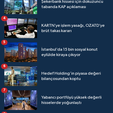
Şekerbank hissesi için dokuzuncu
tabanda KAP açıklaması
4
KARTN’ye işlem yasağı, OZATD’ye
brüt takas kararı
5
İstanbul’da 15 bin sosyal konut
eylülde kiraya çıkıyor
6
Hedef Holding’in piyasa değeri
bilançosundan koptu
7
Yabancı portföyü yüksek değerli
hisselerde yoğunlaştı