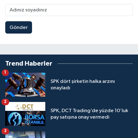
Gönder
Trend Haberler
1
SPK dört şirketin halka arzını
onayladı
2
SPK, DCT Trading’de yüzde 10’luk
pay satışına onay vermedi
3