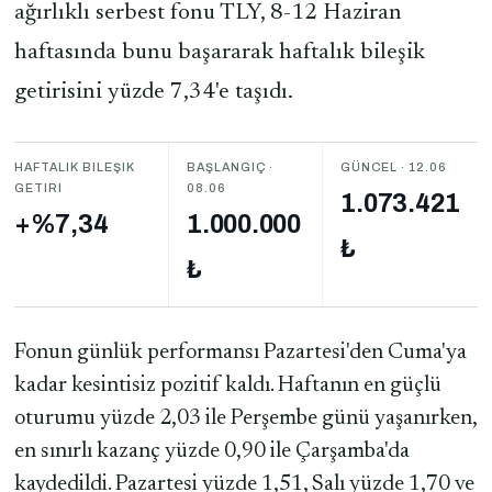
ağırlıklı serbest fonu TLY, 8-12 Haziran
haftasında bunu başararak haftalık bileşik
getirisini yüzde 7,34'e taşıdı.
HAFTALIK BILEŞIK
BAŞLANGIÇ ·
GÜNCEL · 12.06
GETIRI
08.06
1.073.421
+%7,34
1.000.000
₺
₺
Fonun günlük performansı Pazartesi'den Cuma'ya
kadar kesintisiz pozitif kaldı. Haftanın en güçlü
oturumu yüzde 2,03 ile Perşembe günü yaşanırken,
en sınırlı kazanç yüzde 0,90 ile Çarşamba'da
kaydedildi. Pazartesi yüzde 1,51, Salı yüzde 1,70 ve