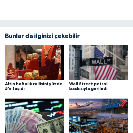
Bunlar da ilginizi çekebilir
Altın haftalık rallisini yüzde
Wall Street petrol
5’e taşıdı
baskısıyla geriledi