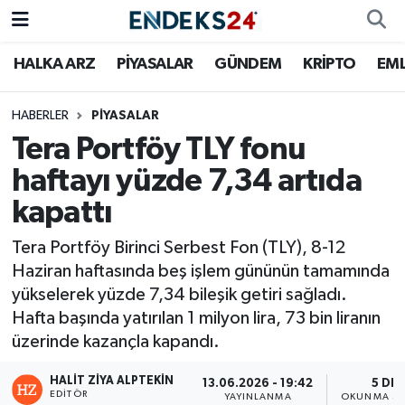
HALKA ARZ
PİYASALAR
GÜNDEM
KRİPTO
EM
EMLAK
Nöbetçi Eczaneler
ENERJİ
Hava Durumu
HABERLER
PİYASALAR
Tera Portföy TLY fonu
GÜNDEM
Trafik Durumu
haftayı yüzde 7,34 artıda
kapattı
HALKA ARZ
Süper Lig Puan Durumu ve Fikstür
Tera Portföy Birinci Serbest Fon (TLY), 8-12
KRİPTO
Tüm Manşetler
Haziran haftasında beş işlem gününün tamamında
yükselerek yüzde 7,34 bileşik getiri sağladı.
OTOMOTİV
Son Dakika Haberleri
Hafta başında yatırılan 1 milyon lira, 73 bin liranın
üzerinde kazançla kapandı.
PİYASALAR
Haber Arşivi
HALIT ZIYA ALPTEKIN
13.06.2026 - 19:42
5 DK
SAVUNMA
EDITÖR
YAYINLANMA
OKUNMA SÜ