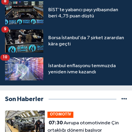
8
BİST’te yabancı payı yılbaşından
beri 4,75 puan düştü
9
Borsa İstanbul’da 7 şirket zarardan
kâra geçti
10
İstanbul enflasyonu temmuzda
yeniden ivme kazandı
Son Haberler
OTOMOTİV
07:30
Avrupa otomotivinde Çin
ortaklığı dönemi başlıyor