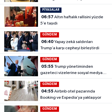
PİYASALAR
06:57
Altın haftalık rallisini yüzde
5’e taşıdı
GÜNDEM
06:40
Yapay zekâ saldırıları
Trump’a karşı cepheyi birleştirdi
GÜNDEM
05:55
Trump yönetiminden
gazeteci vizelerine sosyal medya
taraması
GÜNDEM
04:55
Airbnb otel pazarında
Booking ve Expedia’ya yaklaşıyor
GÜNDEM