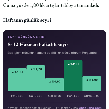
Cuma yüzde 1,00'lık artışlar tabloyu tamamladı.
Haftanın günlük seyri
TLY · GÜNLÜK GETIRI
8-12 Haziran haftalık seyir
Beş işlem gününün tamamı pozitif; en güçlü oturum Perşembe.
▲%2,03
▲%1,70
▲%1,51
▲%1,00
▲%0,90
Pzt 08.06
Salı 09.06
Çar 10.06
Per 11.06
Cuma 12.06
Kaynak: Derlenen haftalık veriler · 8-12 Haziran 2026
endeks24.com