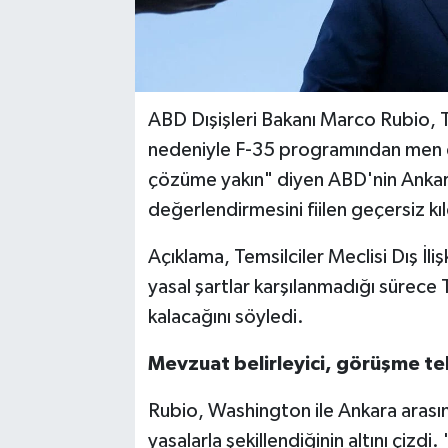
ABD Dışişleri Bakanı Marco Rubio, 
nedeniyle F-35 programından men edi
çözüme yakın" diyen ABD'nin Ankar
değerlendirmesini fiilen geçersiz kıl
Açıklama, Temsilciler Meclisi Dış İl
yasal şartlar karşılanmadığı sürece T
kalacağını söyledi.
Mevzuat belirleyici, görüşme te
Rubio, Washington ile Ankara arası
yasalarla şekillendiğinin altını çizdi