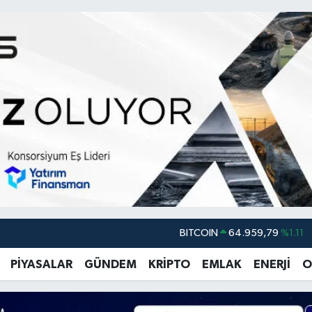
DOLAR
47,7436
%0.18
EURO
55,2510
%0.32
PİYASALAR
GÜNDEM
KRİPTO
EMLAK
ENERJİ
O
STERLİN
64,4811
%0.38
GRAM ALTIN
6660.55
%0.03