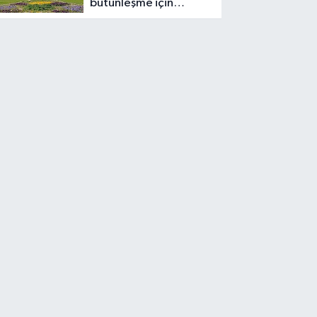
bütünleşme için
çerçeve yasa
komisyondan geçti