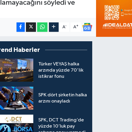
alamayacağını söyledi ve
-
+
A
A
rend Haberler
Türker VEYAŞ halka
arzında yüzde 70'lik
istikrar fonu
SPK dört şirketin halka
arzını onayladı
SPK, DCT Trading’de
yüzde 10’luk pay