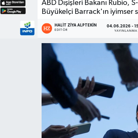
ABD Dışişleri Bakanı Rubio, S
Büyükelçi Barrack'ın iyimser s
HALIT ZIYA ALPTEKIN
04.06.2026 - 1
EDITÖR
YAYINLANMA