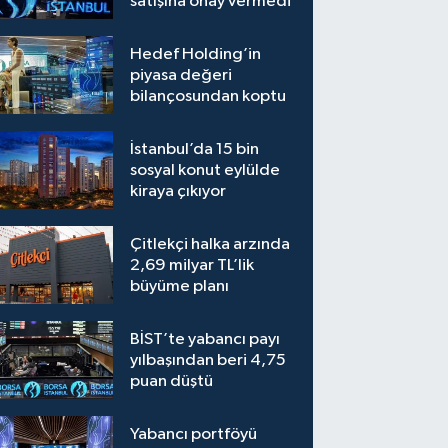
satışına onay vermedi
Hedef Holding’in
piyasa değeri
bilançosundan koptu
İstanbul’da 15 bin
sosyal konut eylülde
kiraya çıkıyor
Çitlekçi halka arzında
2,69 milyar TL’lik
büyüme planı
BİST’te yabancı payı
yılbaşından beri 4,75
puan düştü
Yabancı portföyü