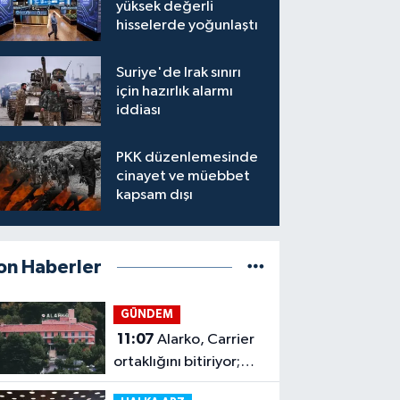
yüksek değerli
hisselerde yoğunlaştı
Suriye'de Irak sınırı
için hazırlık alarmı
iddiası
PKK düzenlemesinde
cinayet ve müebbet
kapsam dışı
on Haberler
GÜNDEM
11:07
Alarko, Carrier
ortaklığını bitiriyor;
payı yüzde 84,06’ya