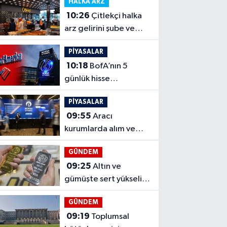
HALKA ARZ
çıkacak
10:26
Çitlekçi halka
arz gelirini şube ve
GES'e yöneltecek
PİYASALAR
10:18
BofA’nın 5
günlük hisse
trafiğinde satışlar ağır
PİYASALAR
bastı
09:55
Aracı
kurumlarda alım ve
satım tarafında kimler
GÜNDEM
öne çıktı?
09:25
Altın ve
gümüşte sert yükseliş,
beş gelişme ralliyi
GÜNDEM
besledi
09:19
Toplumsal