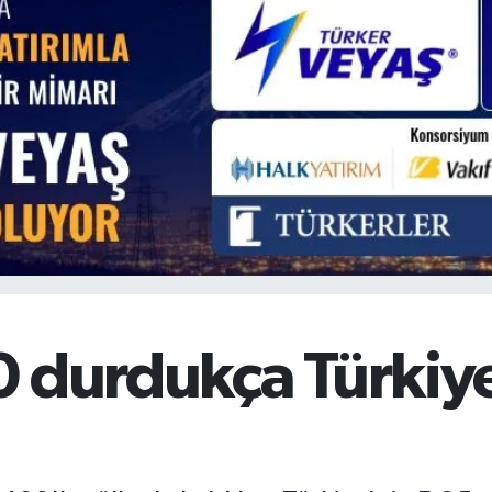
BİST100
13.779
%-14
BITCOIN
64.959,79
%1.11
0 durdukça Türkiy