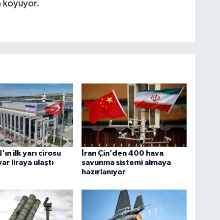
 koyuyor.
ın ilk yarı cirosu
İran Çin’den 400 hava
ar liraya ulaştı
savunma sistemi almaya
hazırlanıyor