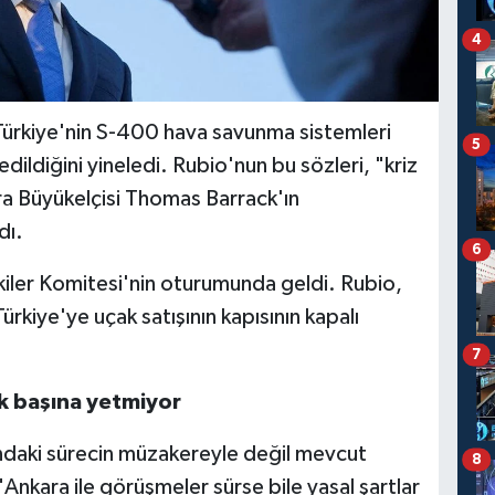
4
Türkiye'nin S-400 hava savunma sistemleri
5
ldiğini yineledi. Rubio'nun bu sözleri, "kriz
a Büyükelçisi Thomas Barrack'ın
dı.
6
işkiler Komitesi'nin oturumunda geldi. Rubio,
ürkiye'ye uçak satışının kapısının kapalı
7
k başına yetmiyor
ndaki sürecin müzakereyle değil mevcut
8
. "Ankara ile görüşmeler sürse bile yasal şartlar