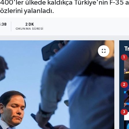
-400'ler ülkede kaldıkça Türkiye'nin F-35 
özlerini yalanladı.
5:38
2 DK
OKUNMA SÜRESI
T
1
2
3