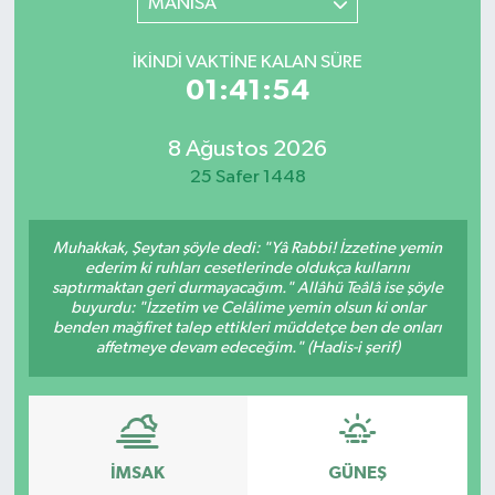
MANİSA
İKINDI VAKTINE KALAN SÜRE
01:41:54
8 Ağustos 2026
25 Safer 1448
Muhakkak, Şeytan şöyle dedi: "Yâ Rabbi! İzzetine yemin
ederim ki ruhları cesetlerinde oldukça kullarını
saptırmaktan geri durmayacağım." Allâhü Teâlâ ise şöyle
buyurdu: "İzzetim ve Celâlime yemin olsun ki onlar
benden mağfiret talep ettikleri müddetçe ben de onları
affetmeye devam edeceğim." (Hadis-i şerif)
İMSAK
GÜNEŞ