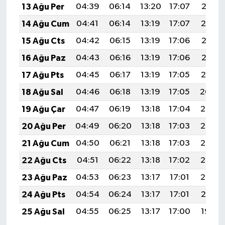
13 Ağu Per
04:39
06:14
13:20
17:07
20:16
14 Ağu Cum
04:41
06:14
13:19
17:07
20:14
15 Ağu Cts
04:42
06:15
13:19
17:06
20:13
16 Ağu Paz
04:43
06:16
13:19
17:06
20:12
17 Ağu Pts
04:45
06:17
13:19
17:05
20:10
18 Ağu Sal
04:46
06:18
13:19
17:05
20:09
19 Ağu Çar
04:47
06:19
13:18
17:04
20:08
20 Ağu Per
04:49
06:20
13:18
17:03
20:06
21 Ağu Cum
04:50
06:21
13:18
17:03
20:05
22 Ağu Cts
04:51
06:22
13:18
17:02
20:03
23 Ağu Paz
04:53
06:23
13:17
17:01
20:02
24 Ağu Pts
04:54
06:24
13:17
17:01
20:01
25 Ağu Sal
04:55
06:25
13:17
17:00
19:59