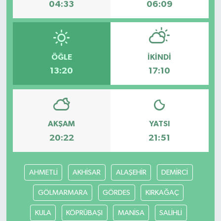
04:33
06:09
ÖĞLE
İKINDI
13:20
17:10
AKŞAM
YATSI
20:22
21:51
AHMETLİ
AKHİSAR
ALAŞEHİR
DEMİRCİ
GÖLMARMARA
GÖRDES
KIRKAĞAÇ
KULA
KÖPRÜBAŞI
MANİSA
SALİHLİ