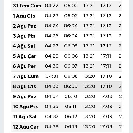
31 Tem Cum
04:22
06:02
13:21
17:13
20:30
1 Ağu Cts
04:23
06:03
13:21
17:13
20:29
2 Ağu Paz
04:24
06:04
13:21
17:12
20:28
3 Ağu Pts
04:26
06:04
13:21
17:12
20:27
4 Ağu Sal
04:27
06:05
13:21
17:12
20:26
5 Ağu Çar
04:29
06:06
13:21
17:11
20:25
6 Ağu Per
04:30
06:07
13:21
17:11
20:24
7 Ağu Cum
04:31
06:08
13:20
17:10
20:23
8 Ağu Cts
04:33
06:09
13:20
17:10
20:22
9 Ağu Paz
04:34
06:10
13:20
17:09
20:21
10 Ağu Pts
04:35
06:11
13:20
17:09
20:19
11 Ağu Sal
04:37
06:12
13:20
17:09
20:18
12 Ağu Çar
04:38
06:13
13:20
17:08
20:17