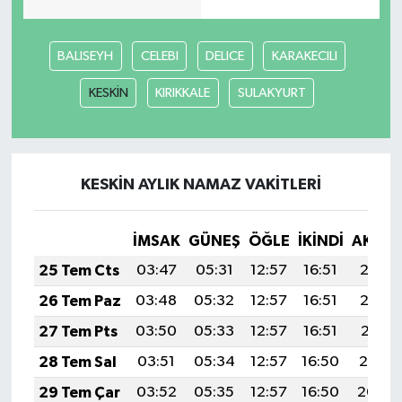
BALISEYH
CELEBI
DELICE
KARAKECILI
KESKİN
KIRIKKALE
SULAKYURT
KESKİN AYLIK NAMAZ VAKITLERI
İMSAK
GÜNEŞ
ÖĞLE
İKINDI
AKŞA
25 Tem Cts
03:47
05:31
12:57
16:51
20:13
26 Tem Paz
03:48
05:32
12:57
16:51
20:12
27 Tem Pts
03:50
05:33
12:57
16:51
20:11
28 Tem Sal
03:51
05:34
12:57
16:50
20:10
29 Tem Çar
03:52
05:35
12:57
16:50
20:09