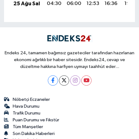
25 Ağu Sal
04:30
06:00
12:53
16:36
19:36
Endeks 24, tamamen bağımsız gazeteciler tarafından hazırlanan
ekonomi ağırlıklı bir haber sitesidir. Endeks24, cevap ve
düzeltme hakkına harfiyen uymayı taahhüt eder...
Nöbetçi Eczaneler
Hava Durumu
Trafik Durumu
Puan Durumu ve Fikstür
Tüm Manşetler
Son Dakika Haberleri