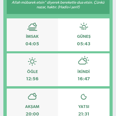
Allah mübarek etsin" diyerek bereketle dua etsin. Çünkü
nazar, haktır. (Hadis-i şerif)
İMSAK
GÜNEŞ
04:05
05:43
ÖĞLE
İKINDI
12:56
16:47
AKŞAM
YATSI
20:00
21:31