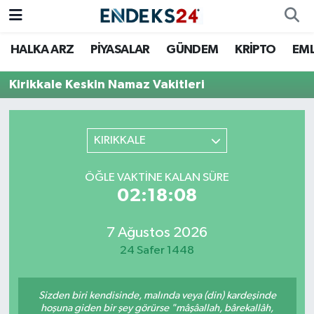
HALKA ARZ
PİYASALAR
GÜNDEM
KRİPTO
EM
EMLAK
Nöbetçi Eczaneler
Kirikkale Keskin Namaz Vakitleri
ENERJİ
Hava Durumu
GÜNDEM
Trafik Durumu
KIRIKKALE
HALKA ARZ
Süper Lig Puan Durumu ve Fikstür
ÖĞLE VAKTINE KALAN SÜRE
02:18:08
KRİPTO
Tüm Manşetler
7 Ağustos 2026
OTOMOTİV
Son Dakika Haberleri
24 Safer 1448
PİYASALAR
Haber Arşivi
Sizden biri kendisinde, malında veya (din) kardeşinde
SAVUNMA
hoşuna giden bir şey görürse "mâşâallah, bârekallâh,