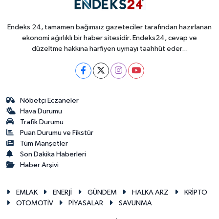
Endeks 24, tamamen bağımsız gazeteciler tarafından hazırlanan
ekonomi ağırlıklı bir haber sitesidir. Endeks24, cevap ve
düzeltme hakkına harfiyen uymayı taahhüt eder...
Nöbetçi Eczaneler
Hava Durumu
Trafik Durumu
Puan Durumu ve Fikstür
Tüm Manşetler
Son Dakika Haberleri
Haber Arşivi
EMLAK
ENERJİ
GÜNDEM
HALKA ARZ
KRİPTO
OTOMOTİV
PİYASALAR
SAVUNMA