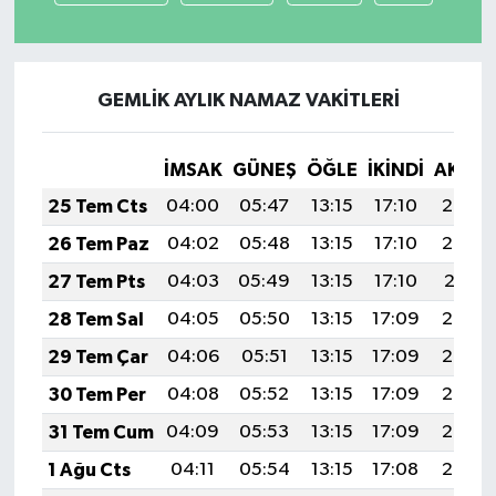
GEMLİK AYLIK NAMAZ VAKITLERI
İMSAK
GÜNEŞ
ÖĞLE
İKINDI
AKŞA
25 Tem Cts
04:00
05:47
13:15
17:10
20:33
26 Tem Paz
04:02
05:48
13:15
17:10
20:32
27 Tem Pts
04:03
05:49
13:15
17:10
20:31
28 Tem Sal
04:05
05:50
13:15
17:09
20:30
29 Tem Çar
04:06
05:51
13:15
17:09
20:29
30 Tem Per
04:08
05:52
13:15
17:09
20:28
31 Tem Cum
04:09
05:53
13:15
17:09
20:27
1 Ağu Cts
04:11
05:54
13:15
17:08
20:26