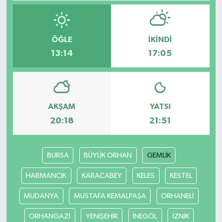
ÖĞLE
İKINDI
13:14
17:05
AKŞAM
YATSI
20:18
21:51
BURSA
BÜYÜK ORHAN
GEMLİK
HARMANCIK
KARACABEY
KELES
KESTEL
MUDANYA
MUSTAFA KEMALPAŞA
ORHANELİ
ORHANGAZİ
YENİŞEHİR
İNEGÖL
İZNİK