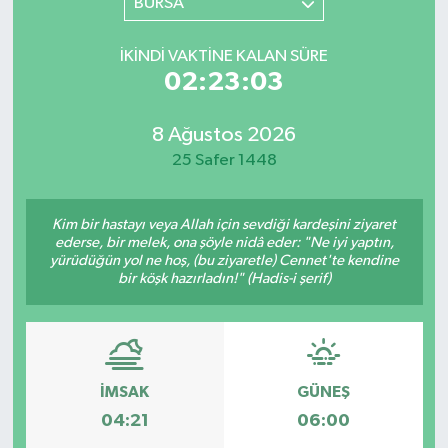
BURSA
İKINDI VAKTINE KALAN SÜRE
02:23:03
8 Ağustos 2026
25 Safer 1448
Kim bir hastayı veya Allah için sevdiği kardeşini ziyaret
ederse, bir melek, ona şöyle nidâ eder: "Ne iyi yaptın,
yürüdüğün yol ne hoş, (bu ziyaretle) Cennet'te kendine
bir köşk hazırladın!" (Hadis-i şerif)
İMSAK
GÜNEŞ
04:21
06:00