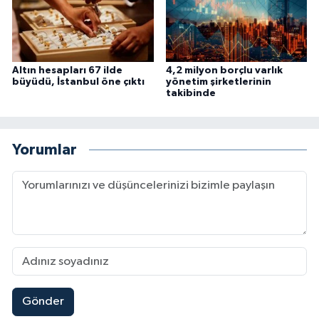
Altın hesapları 67 ilde
4,2 milyon borçlu varlık
büyüdü, İstanbul öne çıktı
yönetim şirketlerinin
takibinde
Yorumlar
Gönder