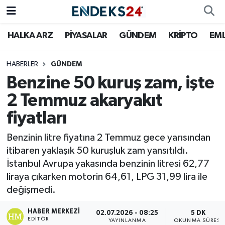
HALKA ARZ
PİYASALAR
GÜNDEM
KRİPTO
EM
EMLAK
Nöbetçi Eczaneler
ENERJİ
Hava Durumu
HABERLER
GÜNDEM
Benzine 50 kuruş zam, işte
GÜNDEM
Trafik Durumu
2 Temmuz akaryakıt
fiyatları
HALKA ARZ
Süper Lig Puan Durumu ve Fikstür
Benzinin litre fiyatına 2 Temmuz gece yarısından
KRİPTO
Tüm Manşetler
itibaren yaklaşık 50 kuruşluk zam yansıtıldı.
İstanbul Avrupa yakasında benzinin litresi 62,77
OTOMOTİV
Son Dakika Haberleri
liraya çıkarken motorin 64,61, LPG 31,99 lira ile
değişmedi.
PİYASALAR
Haber Arşivi
HABER MERKEZI
02.07.2026 - 08:25
5 DK
SAVUNMA
EDITÖR
YAYINLANMA
OKUNMA SÜRESI