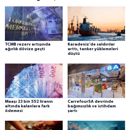
TCMB rezerv artışında
Karadeniz’de saldırılar
ağırlık dövize geçti
arttı, tanker yüklemeleri
düştü
Maaşı 23 bin 552 liranın
CarrefourSA devrinde
altında kalanlara fark
bağımsızlık ve istihdam
ödemesi
şartı