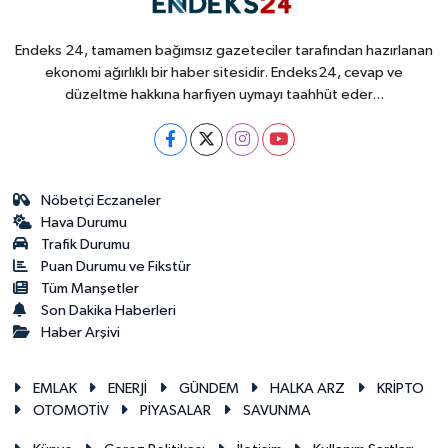
Endeks 24, tamamen bağımsız gazeteciler tarafından hazırlanan
ekonomi ağırlıklı bir haber sitesidir. Endeks24, cevap ve
düzeltme hakkına harfiyen uymayı taahhüt eder...
Nöbetçi Eczaneler
Hava Durumu
Trafik Durumu
Puan Durumu ve Fikstür
Tüm Manşetler
Son Dakika Haberleri
Haber Arşivi
EMLAK
ENERJİ
GÜNDEM
HALKA ARZ
KRİPTO
OTOMOTİV
PİYASALAR
SAVUNMA