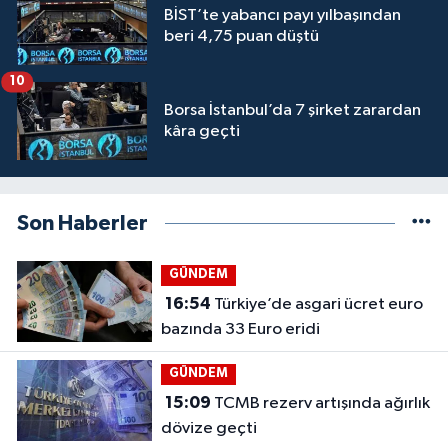
BİST’te yabancı payı yılbaşından
beri 4,75 puan düştü
10
Borsa İstanbul’da 7 şirket zarardan
kâra geçti
Son Haberler
GÜNDEM
16:54
Türkiye’de asgari ücret euro
bazında 33 Euro eridi
GÜNDEM
15:09
TCMB rezerv artışında ağırlık
dövize geçti