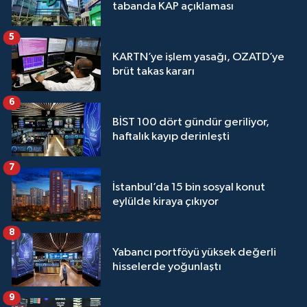
tabanda KAP açıklaması
5
KARTN’ye işlem yasağı, OZATD’ye
brüt takas kararı
6
BİST 100 dört gündür geriliyor,
haftalık kayıp derinleşti
7
İstanbul’da 15 bin sosyal konut
eylülde kiraya çıkıyor
8
Yabancı portföyü yüksek değerli
hisselerde yoğunlaştı
9