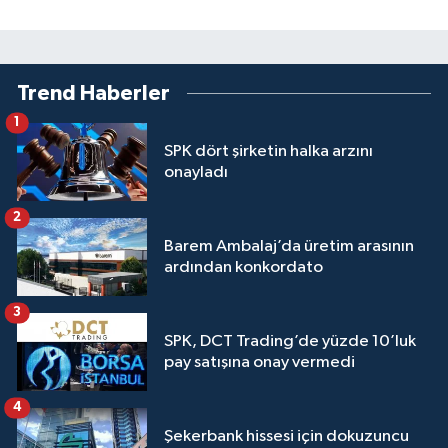
Trend Haberler
1
SPK dört şirketin halka arzını
onayladı
2
Barem Ambalaj’da üretim arasının
ardından konkordato
3
SPK, DCT Trading’de yüzde 10’luk
pay satışına onay vermedi
4
Şekerbank hissesi için dokuzuncu