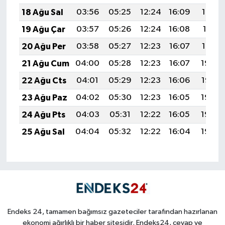
18 Ağu Sal
03:56
05:25
12:24
16:09
19:12
19 Ağu Çar
03:57
05:26
12:24
16:08
19:11
20 Ağu Per
03:58
05:27
12:23
16:07
19:10
21 Ağu Cum
04:00
05:28
12:23
16:07
19:08
22 Ağu Cts
04:01
05:29
12:23
16:06
19:07
23 Ağu Paz
04:02
05:30
12:23
16:05
19:06
24 Ağu Pts
04:03
05:31
12:22
16:05
19:04
25 Ağu Sal
04:04
05:32
12:22
16:04
19:03
Endeks 24, tamamen bağımsız gazeteciler tarafından hazırlanan
ekonomi ağırlıklı bir haber sitesidir. Endeks24, cevap ve