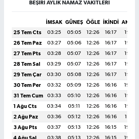
BEŞİRİ AYLIK NAMAZ VAKITLERI
İMSAK
GÜNEŞ
ÖĞLE
İKINDI
AKŞA
25 Tem Cts
03:25
05:05
12:26
16:17
19:38
26 Tem Paz
03:27
05:06
12:26
16:17
19:37
27 Tem Pts
03:28
05:07
12:26
16:17
19:36
28 Tem Sal
03:29
05:07
12:26
16:17
19:35
29 Tem Çar
03:30
05:08
12:26
16:17
19:35
30 Tem Per
03:32
05:09
12:26
16:16
19:34
31 Tem Cum
03:33
05:10
12:26
16:16
19:33
1 Ağu Cts
03:34
05:11
12:26
16:16
19:32
2 Ağu Paz
03:36
05:12
12:26
16:16
19:31
3 Ağu Pts
03:37
05:13
12:26
16:15
19:30
4 Ağu Sal
03:38
05:13
12:26
16:15
19:29