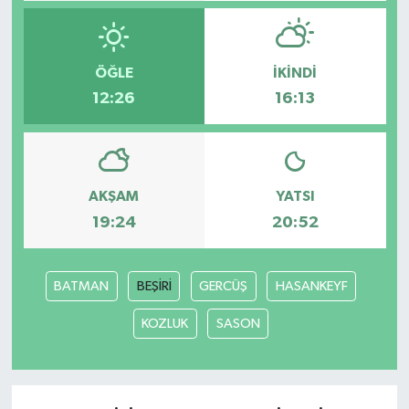
ÖĞLE
İKINDI
12:26
16:13
AKŞAM
YATSI
19:24
20:52
BATMAN
BEŞİRİ
GERCÜŞ
HASANKEYF
KOZLUK
SASON