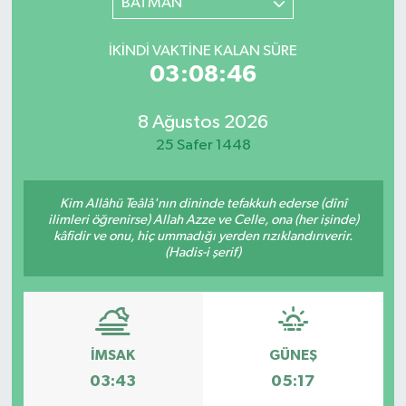
BATMAN
İKINDI VAKTINE KALAN SÜRE
03:08:46
8 Ağustos 2026
25 Safer 1448
Kim Allâhü Teâlâ'nın dininde tefakkuh ederse (dînî
ilimleri öğrenirse) Allah Azze ve Celle, ona (her işinde)
kâfidir ve onu, hiç ummadığı yerden rızıklandırıverir.
(Hadis-i şerif)
İMSAK
GÜNEŞ
03:43
05:17