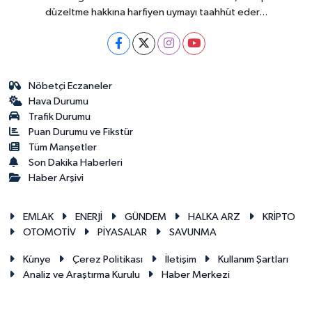
düzeltme hakkına harfiyen uymayı taahhüt eder...
Nöbetçi Eczaneler
Hava Durumu
Trafik Durumu
Puan Durumu ve Fikstür
Tüm Manşetler
Son Dakika Haberleri
Haber Arşivi
EMLAK
ENERJİ
GÜNDEM
HALKA ARZ
KRİPTO
OTOMOTİV
PİYASALAR
SAVUNMA
Künye
Çerez Politikası
İletişim
Kullanım Şartları
Analiz ve Araştırma Kurulu
Haber Merkezi