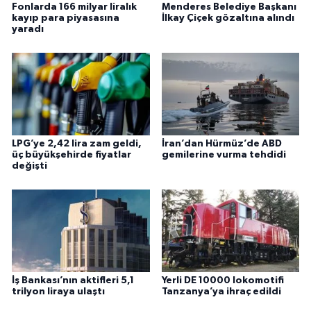
Fonlarda 166 milyar liralık
Menderes Belediye Başkanı
kayıp para piyasasına
İlkay Çiçek gözaltına alındı
yaradı
LPG’ye 2,42 lira zam geldi,
İran’dan Hürmüz’de ABD
üç büyükşehirde fiyatlar
gemilerine vurma tehdidi
değişti
İş Bankası’nın aktifleri 5,1
Yerli DE 10000 lokomotifi
trilyon liraya ulaştı
Tanzanya’ya ihraç edildi