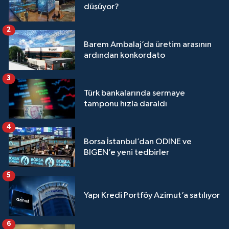
düşüyor?
2
Barem Ambalaj’da üretim arasının
ardından konkordato
3
Türk bankalarında sermaye
tamponu hızla daraldı
4
Borsa İstanbul’dan ODINE ve
BIGEN’e yeni tedbirler
5
Yapı Kredi Portföy Azimut’a satılıyor
6