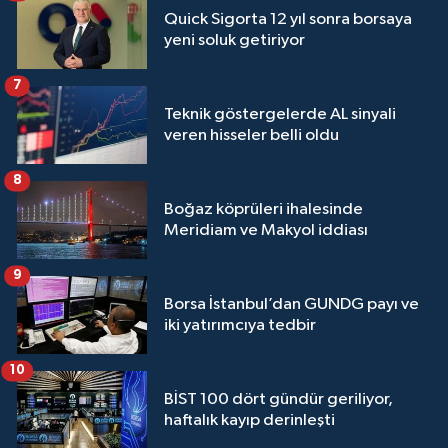
Quick Sigorta 12 yıl sonra borsaya
yeni soluk getiriyor
7
Teknik göstergelerde AL sinyali
veren hisseler belli oldu
8
Boğaz köprüleri ihalesinde
Meridiam ve Makyol iddiası
9
Borsa İstanbul’dan GUNDG payı ve
iki yatırımcıya tedbir
10
BİST 100 dört gündür geriliyor,
haftalık kayıp derinleşti