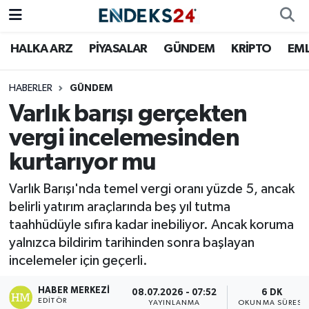
HALKA ARZ
PİYASALAR
GÜNDEM
KRİPTO
EM
EMLAK
Nöbetçi Eczaneler
ENERJİ
Hava Durumu
HABERLER
GÜNDEM
Varlık barışı gerçekten
GÜNDEM
Trafik Durumu
vergi incelemesinden
kurtarıyor mu
HALKA ARZ
Süper Lig Puan Durumu ve Fikstür
Varlık Barışı'nda temel vergi oranı yüzde 5, ancak
KRİPTO
Tüm Manşetler
belirli yatırım araçlarında beş yıl tutma
taahhüdüyle sıfıra kadar inebiliyor. Ancak koruma
OTOMOTİV
Son Dakika Haberleri
yalnızca bildirim tarihinden sonra başlayan
incelemeler için geçerli.
PİYASALAR
Haber Arşivi
HABER MERKEZI
08.07.2026 - 07:52
6 DK
SAVUNMA
EDITÖR
YAYINLANMA
OKUNMA SÜRESI