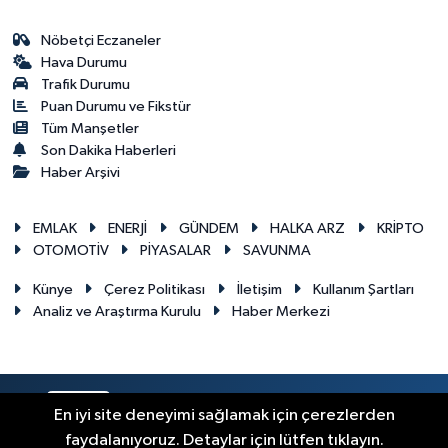
Nöbetçi Eczaneler
Hava Durumu
Trafik Durumu
Puan Durumu ve Fikstür
Tüm Manşetler
Son Dakika Haberleri
Haber Arşivi
EMLAK
ENERJİ
GÜNDEM
HALKA ARZ
KRİPTO
OTOMOTİV
PİYASALAR
SAVUNMA
Künye
Çerez Politikası
İletişim
Kullanım Şartları
Analiz ve Araştırma Kurulu
Haber Merkezi
RSS
Copyright © 2026. Her hakkı saklıdır.
En iyi site deneyimi sağlamak için çerezlerden
faydalanıyoruz. Detaylar için lütfen tıklayın.