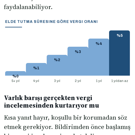
faydalanabiliyor.
ELDE TUTMA SÜRESINE GÖRE VERGI ORANI
%5
%4
%3
%2
%1
%0
5+ yıl
4 yıl
3 yıl
2 yıl
1 yıl
1 yıldan az
Varlık barışı gerçekten vergi
incelemesinden kurtarıyor mu
Kısa yanıt hayır, koşullu bir korumadan söz
etmek gerekiyor. Bildirimden önce başlamış