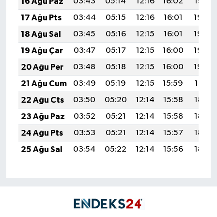
16 Ağu Paz
03:43
05:14
12:16
16:02
19:07
17 Ağu Pts
03:44
05:15
12:16
16:01
19:06
18 Ağu Sal
03:45
05:16
12:15
16:01
19:05
19 Ağu Çar
03:47
05:17
12:15
16:00
19:03
20 Ağu Per
03:48
05:18
12:15
16:00
19:02
21 Ağu Cum
03:49
05:19
12:15
15:59
19:01
22 Ağu Cts
03:50
05:20
12:14
15:58
18:59
23 Ağu Paz
03:52
05:21
12:14
15:58
18:58
24 Ağu Pts
03:53
05:21
12:14
15:57
18:57
25 Ağu Sal
03:54
05:22
12:14
15:56
18:55