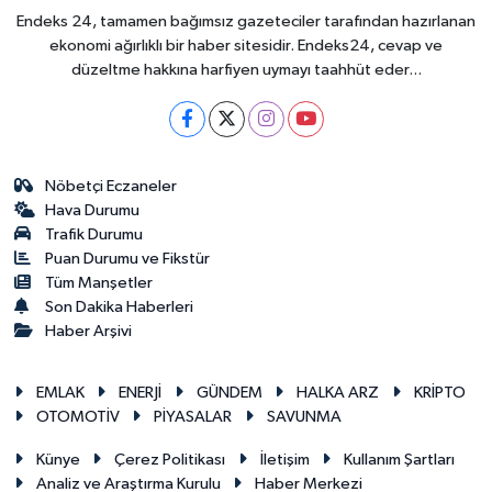
Endeks 24, tamamen bağımsız gazeteciler tarafından hazırlanan
ekonomi ağırlıklı bir haber sitesidir. Endeks24, cevap ve
düzeltme hakkına harfiyen uymayı taahhüt eder...
Nöbetçi Eczaneler
Hava Durumu
Trafik Durumu
Puan Durumu ve Fikstür
Tüm Manşetler
Son Dakika Haberleri
Haber Arşivi
EMLAK
ENERJİ
GÜNDEM
HALKA ARZ
KRİPTO
OTOMOTİV
PİYASALAR
SAVUNMA
Künye
Çerez Politikası
İletişim
Kullanım Şartları
Analiz ve Araştırma Kurulu
Haber Merkezi