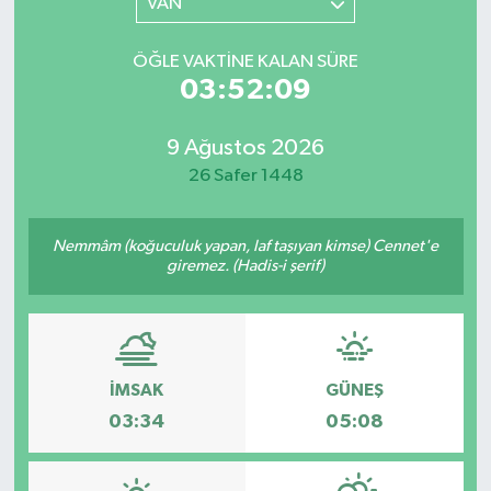
VAN
ÖĞLE VAKTINE KALAN SÜRE
03:52:09
9 Ağustos 2026
26 Safer 1448
Nemmâm (koğuculuk yapan, laf taşıyan kimse) Cennet'e
giremez. (Hadis-i şerif)
İMSAK
GÜNEŞ
03:34
05:08