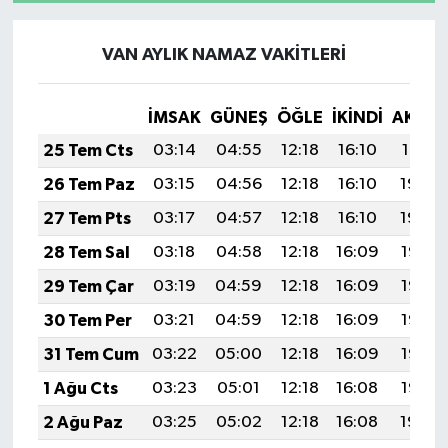
VAN AYLIK NAMAZ VAKITLERI
İMSAK
GÜNEŞ
ÖĞLE
İKINDI
AKŞA
25 Tem Cts
03:14
04:55
12:18
16:10
19:31
26 Tem Paz
03:15
04:56
12:18
16:10
19:30
27 Tem Pts
03:17
04:57
12:18
16:10
19:29
28 Tem Sal
03:18
04:58
12:18
16:09
19:28
29 Tem Çar
03:19
04:59
12:18
16:09
19:27
30 Tem Per
03:21
04:59
12:18
16:09
19:27
31 Tem Cum
03:22
05:00
12:18
16:09
19:26
1 Ağu Cts
03:23
05:01
12:18
16:08
19:25
2 Ağu Paz
03:25
05:02
12:18
16:08
19:24