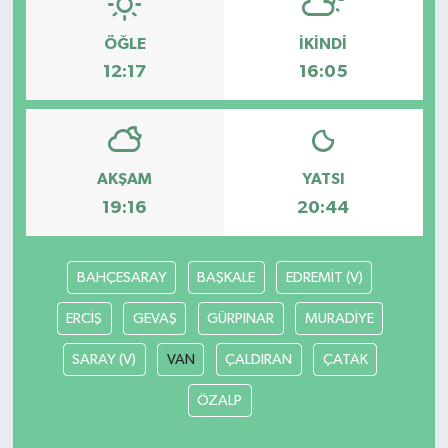
ÖĞLE
İKINDI
12:17
16:05
AKŞAM
YATSI
19:16
20:44
BAHÇESARAY
BAŞKALE
EDREMİT (V)
ERCİŞ
GEVAŞ
GÜRPINAR
MURADİYE
SARAY (V)
VAN
ÇALDIRAN
ÇATAK
ÖZALP