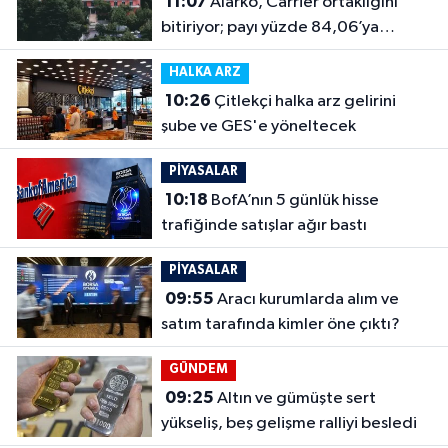
11:07
Alarko, Carrier ortaklığını
bitiriyor; payı yüzde 84,06’ya
çıkacak
HALKA ARZ
10:26
Çitlekçi halka arz gelirini
şube ve GES'e yöneltecek
PİYASALAR
10:18
BofA’nın 5 günlük hisse
trafiğinde satışlar ağır bastı
PİYASALAR
09:55
Aracı kurumlarda alım ve
satım tarafında kimler öne çıktı?
GÜNDEM
09:25
Altın ve gümüşte sert
yükseliş, beş gelişme ralliyi besledi