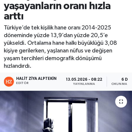
yaşayanların oranı hızla
arttı
Türkiye’de tek kişilik hane oranı 2014-2025
döneminde yüzde 13,9’dan yüzde 20,5’e
yükseldi. Ortalama hane halkı büyüklüğü 3,08
kişiye gerilerken, yaşlanan nüfus ve değişen
yaşam tercihleri demografik dönüşümü
hızlandırdı.
HALIT ZIYA ALPTEKIN
13.05.2026 - 08:22
6 DK
EDITÖR
YAYINLANMA
OKUNMA SÜ