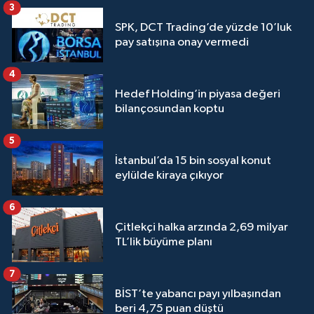
3
SPK, DCT Trading’de yüzde 10’luk
pay satışına onay vermedi
4
Hedef Holding’in piyasa değeri
bilançosundan koptu
5
İstanbul’da 15 bin sosyal konut
eylülde kiraya çıkıyor
6
Çitlekçi halka arzında 2,69 milyar
TL’lik büyüme planı
7
BİST’te yabancı payı yılbaşından
beri 4,75 puan düştü