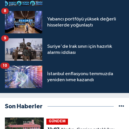
8
Yabancı portföyü yüksek değerli
hisselerde yoğunlaştı
9
Suriye'de Irak sınırı için hazırlık
alarmı iddiası
10
İstanbul enflasyonu temmuzda
yeniden ivme kazandı
Son Haberler
GÜNDEM