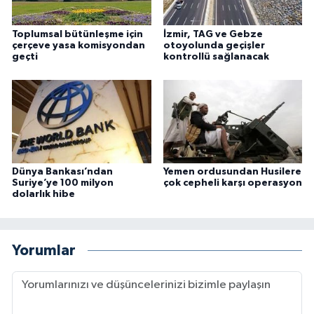
Toplumsal bütünleşme için
İzmir, TAG ve Gebze
çerçeve yasa komisyondan
otoyolunda geçişler
geçti
kontrollü sağlanacak
Dünya Bankası’ndan
Yemen ordusundan Husilere
Suriye’ye 100 milyon
çok cepheli karşı operasyon
dolarlık hibe
Yorumlar