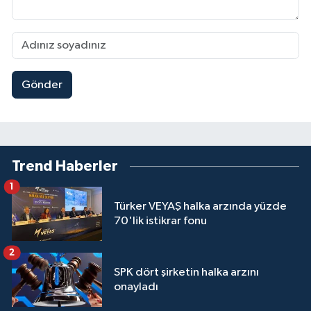
Gönder
Trend Haberler
1
Türker VEYAŞ halka arzında yüzde
70'lik istikrar fonu
2
SPK dört şirketin halka arzını
onayladı