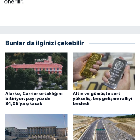
önerilir.
Bunlar da ilginizi çekebilir
Alarko, Carrier ortaklığını
Altın ve gümüşte sert
bitiriyor; payı yüzde
yükseliş, beş gelişme ralliyi
84,06’ya çıkacak
besledi