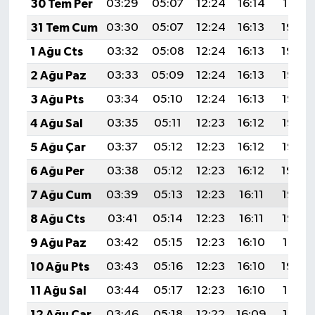
30 Tem Per
03:29
05:07
12:24
16:14
19:31
31 Tem Cum
03:30
05:07
12:24
16:13
19:30
1 Ağu Cts
03:32
05:08
12:24
16:13
19:29
2 Ağu Paz
03:33
05:09
12:24
16:13
19:28
3 Ağu Pts
03:34
05:10
12:24
16:13
19:27
4 Ağu Sal
03:35
05:11
12:23
16:12
19:26
5 Ağu Çar
03:37
05:12
12:23
16:12
19:25
6 Ağu Per
03:38
05:12
12:23
16:12
19:24
7 Ağu Cum
03:39
05:13
12:23
16:11
19:23
8 Ağu Cts
03:41
05:14
12:23
16:11
19:22
9 Ağu Paz
03:42
05:15
12:23
16:10
19:21
10 Ağu Pts
03:43
05:16
12:23
16:10
19:20
11 Ağu Sal
03:44
05:17
12:23
16:10
19:18
12 Ağu Çar
03:46
05:18
12:22
16:09
19:17