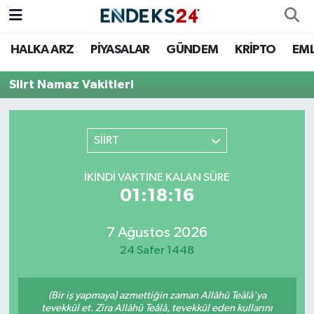
HALKA ARZ
PİYASALAR
GÜNDEM
KRİPTO
EM
EMLAK
Nöbetçi Eczaneler
Siirt Namaz Vakitleri
ENERJİ
Hava Durumu
GÜNDEM
Trafik Durumu
SİİRT
HALKA ARZ
Süper Lig Puan Durumu ve Fikstür
İKINDI VAKTINE KALAN SÜRE
01:18:16
KRİPTO
Tüm Manşetler
7 Ağustos 2026
OTOMOTİV
Son Dakika Haberleri
24 Safer 1448
PİYASALAR
Haber Arşivi
(Bir iş yapmaya) azmettiğin zaman Allâhü Teâlâ'ya
SAVUNMA
tevekkül et. Zira Allâhü Teâlâ, tevekkül eden kullarını