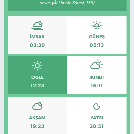
sever. (Âl-i İmrân Sûresi, 159)
İMSAK
GÜNEŞ
03:39
05:13
ÖĞLE
İKINDI
12:23
16:11
AKŞAM
YATSI
19:23
20:51