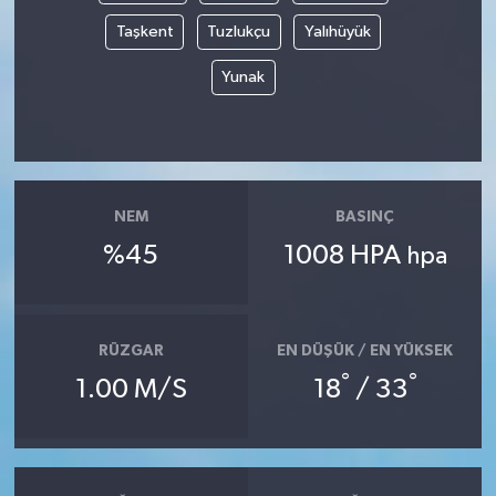
Taşkent
Tuzlukçu
Yalıhüyük
Yunak
NEM
BASINÇ
%45
1008 HPA
hpa
RÜZGAR
EN DÜŞÜK / EN YÜKSEK
°
°
1.00 M/S
18
/ 33