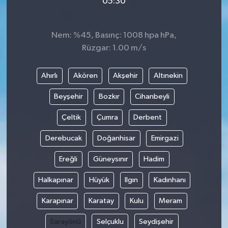
05:30
Nem: %45, Basınç: 1008 hpa hPa,
Rüzgar: 1.00 m/s
Ahırlı
Akören
Akşehir
Altınekin
Beyşehir
Bozkır
Cihanbeyli
Çeltik
Çumra
Derbent
Derebucak
Doğanhisar
Emirgazi
Ereğli
Güneysınır
Hadim
Halkapınar
Hüyük
Ilgın
Kadınhanı
Karapınar
Karatay
Kulu
Meram
Sarayönü
Selçuklu
Seydişehir