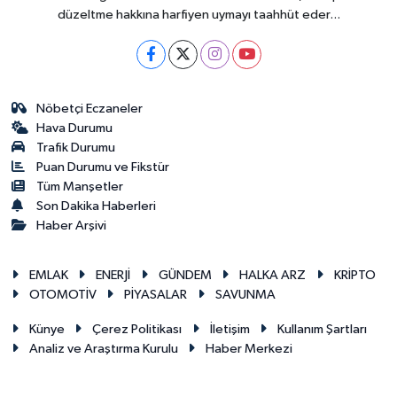
düzeltme hakkına harfiyen uymayı taahhüt eder...
Nöbetçi Eczaneler
Hava Durumu
Trafik Durumu
Puan Durumu ve Fikstür
Tüm Manşetler
Son Dakika Haberleri
Haber Arşivi
EMLAK
ENERJİ
GÜNDEM
HALKA ARZ
KRİPTO
OTOMOTİV
PİYASALAR
SAVUNMA
Künye
Çerez Politikası
İletişim
Kullanım Şartları
Analiz ve Araştırma Kurulu
Haber Merkezi