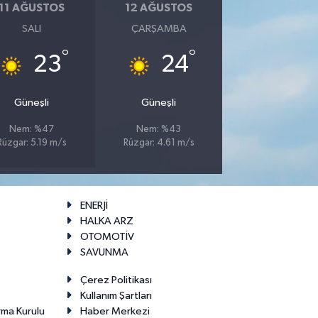
11 AĞUSTOS
12 AĞUSTOS
SALI
ÇARŞAMBA
°
°
23
24
Güneşli
Güneşli
Nem: %47
Nem: %43
Rüzgar: 5.19 m/s
Rüzgar: 4.61 m/s
ENERJİ
HALKA ARZ
OTOMOTİV
SAVUNMA
Çerez Politikası
Kullanım Şartları
rma Kurulu
Haber Merkezi