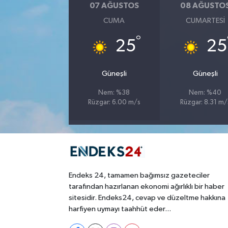
07 AĞUSTOS
08 AĞUSTO
CUMA
CUMARTESI
°
25
25
Güneşli
Güneşli
Nem: %38
Nem: %40
Rüzgar: 6.00 m/s
Rüzgar: 8.31 m/
Endeks 24, tamamen bağımsız gazeteciler
tarafından hazırlanan ekonomi ağırlıklı bir haber
sitesidir. Endeks24, cevap ve düzeltme hakkına
harfiyen uymayı taahhüt eder...