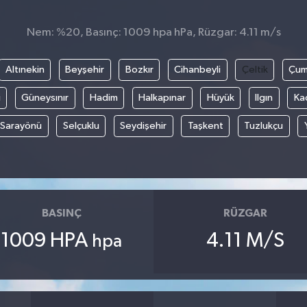
Nem: %20, Basınç: 1009 hpa hPa, Rüzgar: 4.11 m/s
Altınekin
Beyşehir
Bozkır
Cihanbeyli
Çeltik
Çum
i
Güneysınır
Hadim
Halkapınar
Hüyük
Ilgın
Ka
Sarayönü
Selçuklu
Seydişehir
Taşkent
Tuzlukçu
BASINÇ
RÜZGAR
1009 HPA
4.11 M/S
hpa