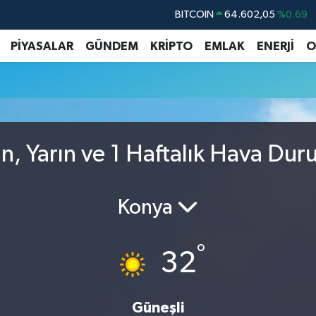
BITCOIN
64.602,05
%0.69
DOLAR
47,5986
%0.06
PİYASALAR
GÜNDEM
KRİPTO
EMLAK
ENERJİ
O
EURO
55,0700
%0.1
STERLİN
64,2438
%0.21
GRAM ALTIN
6513.94
%0.32
BİST100
13.768
%48
n, Yarın ve 1 Haftalık Hava Du
Konya
°
32
Güneşli