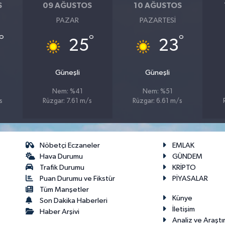
S
09 AĞUSTOS
10 AĞUSTOS
PAZAR
PAZARTESI
°
°
°
25
23
Güneşli
Güneşli
Nem: %41
Nem: %51
s
Rüzgar: 7.61 m/s
Rüzgar: 6.61 m/s
Nöbetçi Eczaneler
EMLAK
Hava Durumu
GÜNDEM
Trafik Durumu
KRİPTO
Puan Durumu ve Fikstür
PİYASALAR
Tüm Manşetler
Künye
Son Dakika Haberleri
İletişim
Haber Arşivi
Analiz ve Araştı