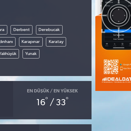
ra
Derbent
Derebucak
dınhanı
Karapınar
Karatay
Yalıhüyük
Yunak
EN DÜŞÜK / EN YÜKSEK
°
°
16
/ 33