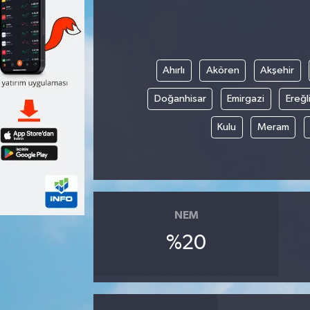
Ahırlı
Akören
Akşehir
Doğanhisar
Emirgazi
Ereğl
Kulu
Meram
NEM
%20