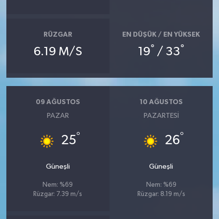
RÜZGAR
EN DÜŞÜK / EN YÜKSEK
°
°
6.19 M/S
19
/ 33
09 AĞUSTOS
10 AĞUSTOS
PAZAR
PAZARTESI
°
°
25
26
Güneşli
Güneşli
Nem: %69
Nem: %69
Rüzgar: 7.39 m/s
Rüzgar: 8.19 m/s