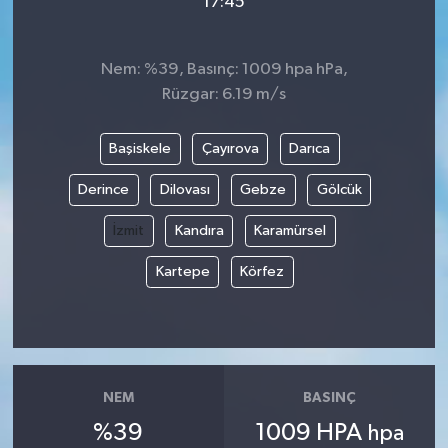
17:45
Nem: %39, Basınç: 1009 hpa hPa,
Rüzgar: 6.19 m/s
Başiskele
Çayırova
Darıca
Derince
Dilovası
Gebze
Gölcük
İzmit
Kandıra
Karamürsel
Kartepe
Körfez
NEM
BASINÇ
%39
1009 HPA
hpa