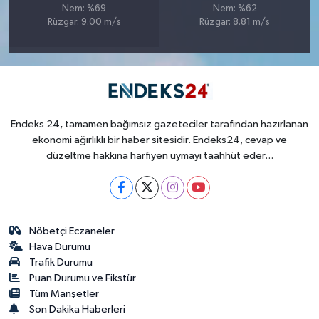
Nem: %69
Nem: %62
Rüzgar: 9.00 m/s
Rüzgar: 8.81 m/s
Endeks 24, tamamen bağımsız gazeteciler tarafından hazırlanan
ekonomi ağırlıklı bir haber sitesidir. Endeks24, cevap ve
düzeltme hakkına harfiyen uymayı taahhüt eder...
Nöbetçi Eczaneler
Hava Durumu
Trafik Durumu
Puan Durumu ve Fikstür
Tüm Manşetler
Son Dakika Haberleri