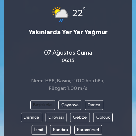
°
22
Yakınlarda Yer Yer Yağmur
07 Ağustos Cuma
06:15
Nem: %88, Basınç: 1010 hpa hPa,
Rüzgar: 1.00 m/s
Başiskele
Çayırova
Darıca
Derince
Dilovası
Gebze
Gölcük
İzmit
Kandıra
Karamürsel