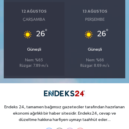
12 AĞUSTOS
13 AĞUSTOS
ÇARŞAMBA
PERŞEMBE
°
°
26
26
Güneşli
Güneşli
Nem: %65
Nem: %66
Rüzgar: 7.89 m/s
Rüzgar: 8.69 m/s
Endeks 24, tamamen bağımsız gazeteciler tarafından hazırlanan
ekonomi ağırlıklı bir haber sitesidir. Endeks24, cevap ve
düzeltme hakkına harfiyen uymayı taahhüt eder...