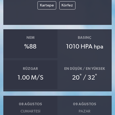
Kartepe
Körfez
NEM
BASINÇ
%88
1010 HPA
hpa
RÜZGAR
EN DÜŞÜK / EN YÜKSEK
°
°
1.00 M/S
20
/ 32
08 AĞUSTOS
09 AĞUSTOS
CUMARTESI
PAZAR