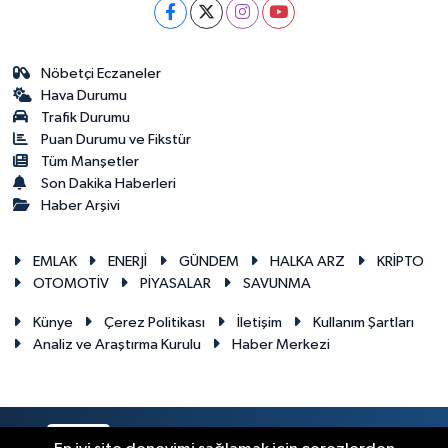
Nöbetçi Eczaneler
Hava Durumu
Trafik Durumu
Puan Durumu ve Fikstür
Tüm Manşetler
Son Dakika Haberleri
Haber Arşivi
EMLAK
ENERJİ
GÜNDEM
HALKA ARZ
KRİPTO
OTOMOTİV
PİYASALAR
SAVUNMA
Künye
Çerez Politikası
İletişim
Kullanım Şartları
Analiz ve Araştırma Kurulu
Haber Merkezi
RSS
Copyright © 2026. Her hakkı saklıdır.