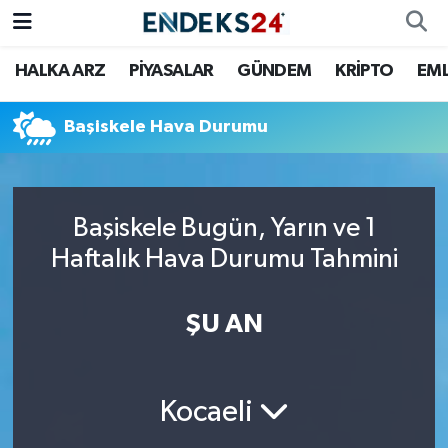
HALKA ARZ
PİYASALAR
GÜNDEM
KRİPTO
EM
EMLAK
Nöbetçi Eczaneler
ENERJİ
Hava Durumu
Başiskele Hava Durumu
GÜNDEM
Trafik Durumu
Başiskele Bugün, Yarın ve 1
HALKA ARZ
Süper Lig Puan Durumu ve Fikstür
Haftalık Hava Durumu Tahmini
KRİPTO
Tüm Manşetler
ŞU AN
OTOMOTİV
Son Dakika Haberleri
PİYASALAR
Haber Arşivi
Kocaeli
SAVUNMA