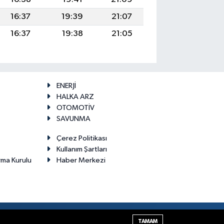
16:37
19:39
21:07
16:37
19:38
21:05
ENERJİ
HALKA ARZ
OTOMOTİV
SAVUNMA
Çerez Politikası
Kullanım Şartları
rma Kurulu
Haber Merkezi
Haber Yazılımı:
TE Bilişim
TAMAM