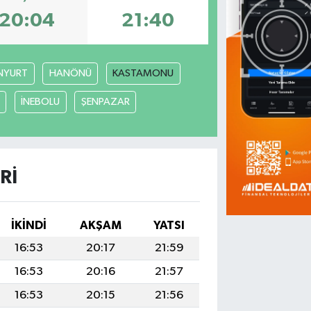
20:04
21:40
NYURT
HANÖNÜ
KASTAMONU
İNEBOLU
ŞENPAZAR
RI
İKINDI
AKŞAM
YATSI
16:53
20:17
21:59
16:53
20:16
21:57
16:53
20:15
21:56