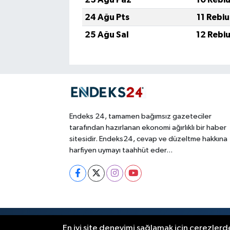
24 Ağu Pts
11 Rebi
25 Ağu Sal
12 Rebi
Endeks 24, tamamen bağımsız gazeteciler
tarafından hazırlanan ekonomi ağırlıklı bir haber
sitesidir. Endeks24, cevap ve düzeltme hakkına
harfiyen uymayı taahhüt eder...
RSS
Copyright © 2026. Her hakkı saklıdır
En iyi site deneyimi sağlamak için çerezlerde