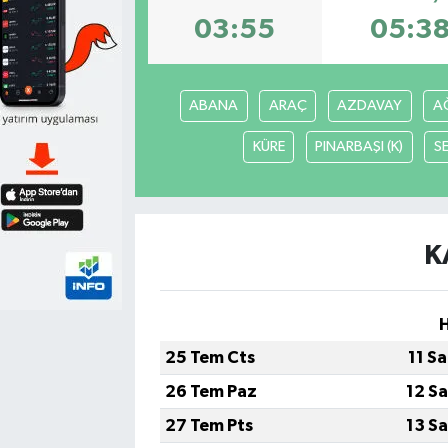
03:55
05:3
ABANA
ARAÇ
AZDAVAY
AĞ
KÜRE
PINARBAŞI (K)
S
K
25 Tem Cts
11 S
26 Tem Paz
12 S
27 Tem Pts
13 S