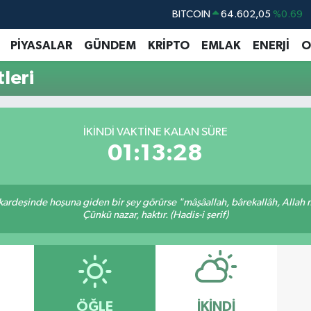
BITCOIN
64.602,05
%0.69
DOLAR
47,5986
%0.06
PİYASALAR
GÜNDEM
KRİPTO
EMLAK
ENERJİ
O
EURO
55,0700
%0.1
leri
STERLİN
64,2438
%0.21
GRAM ALTIN
6518.23
%0.39
İKINDI VAKTINE KALAN SÜRE
BİST100
13.768
%48
01:13:28
 kardeşinde hoşuna giden bir şey görürse "mâşâallah, bârekallâh, Allah 
Çünkü nazar, haktır. (Hadis-i şerif)
ÖĞLE
İKINDI