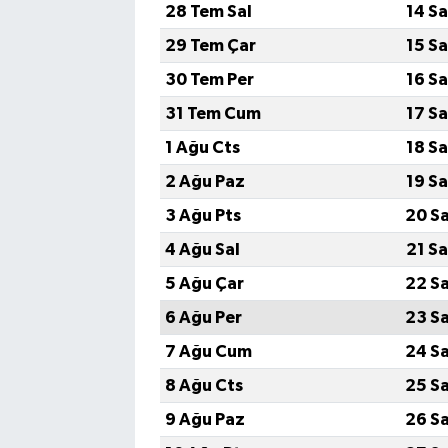
28 Tem Sal
14 S
29 Tem Çar
15 S
30 Tem Per
16 S
31 Tem Cum
17 S
1 Ağu Cts
18 S
2 Ağu Paz
19 S
3 Ağu Pts
20 S
4 Ağu Sal
21 S
5 Ağu Çar
22 S
6 Ağu Per
23 S
7 Ağu Cum
24 S
8 Ağu Cts
25 S
9 Ağu Paz
26 S