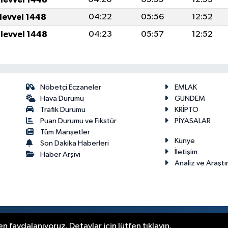
ulevvel 1448
04:22
05:56
12:52
ulevvel 1448
04:23
05:57
12:52
Nöbetçi Eczaneler
EMLAK
Hava Durumu
GÜNDEM
Trafik Durumu
KRİPTO
Puan Durumu ve Fikstür
PİYASALAR
Tüm Manşetler
Künye
Son Dakika Haberleri
İletişim
Haber Arşivi
Analiz ve Araştı
.
n faydalanıyoruz. Detaylar için lütfen tıklayın.