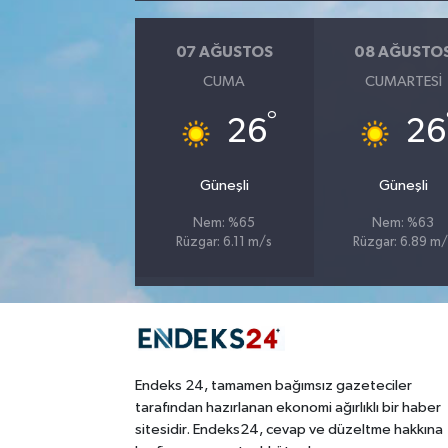
07 AĞUSTOS
08 AĞUSTO
CUMA
CUMARTESI
°
26
26
Güneşli
Güneşli
Nem: %65
Nem: %63
Rüzgar: 6.11 m/s
Rüzgar: 6.89 m/
Endeks 24, tamamen bağımsız gazeteciler
tarafından hazırlanan ekonomi ağırlıklı bir haber
sitesidir. Endeks24, cevap ve düzeltme hakkına