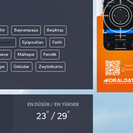
hir
Bayrampaşa
Beşiktaş
senyurt
Eyüpsultan
Fatih
mece
Maltepe
Pendik
iye
Üsküdar
Zeytinburnu
EN DÜŞÜK / EN YÜKSEK
°
°
23
/ 29