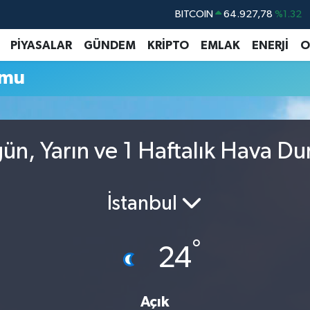
BITCOIN
64.927,78
%1.32
DOLAR
47,5894
%0.08
PİYASALAR
GÜNDEM
KRİPTO
EMLAK
ENERJİ
O
EURO
55,0398
%-0.02
umu
STERLİN
64,1581
%0.16
GRAM ALTIN
6508.83
%4.44
BİST100
13.703
%11
ün, Yarın ve 1 Haftalık Hava D
İstanbul
°
24
Açık