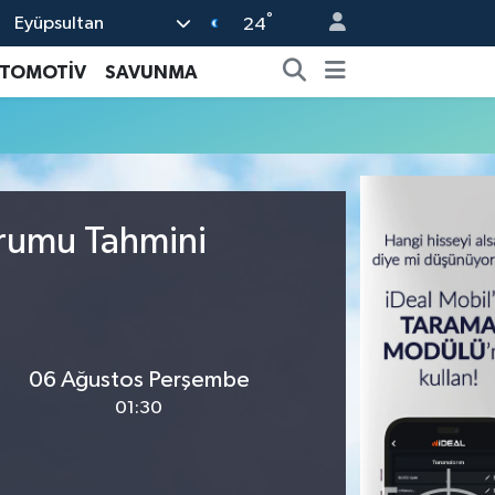
°
Eyüpsultan
24
TOMOTİV
SAVUNMA
urumu Tahmini
06 Ağustos Perşembe
01:30