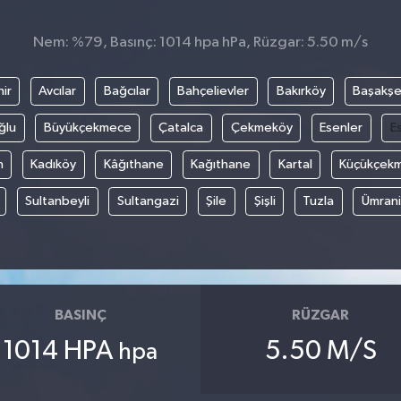
Nem: %79, Basınç: 1014 hpa hPa, Rüzgar: 5.50 m/s
ir
Avcılar
Bağcılar
Bahçelievler
Bakırköy
Başakşe
ğlu
Büyükçekmece
Çatalca
Çekmeköy
Esenler
E
n
Kadıköy
Kâğıthane
Kağıthane
Kartal
Küçükçek
Sultanbeyli
Sultangazi
Şile
Şişli
Tuzla
Ümran
BASINÇ
RÜZGAR
1014 HPA
5.50 M/S
hpa