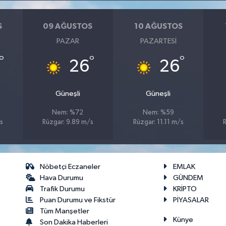
S
09 AĞUSTOS
10 AĞUSTOS
PAZAR
PAZARTESI
°
°
°
26
26
Güneşli
Güneşli
Nem: %72
Nem: %59
s
Rüzgar: 9.89 m/s
Rüzgar: 11.11 m/s
Nöbetçi Eczaneler
EMLAK
Hava Durumu
GÜNDEM
Trafik Durumu
KRİPTO
Puan Durumu ve Fikstür
PİYASALAR
Tüm Manşetler
Künye
Son Dakika Haberleri