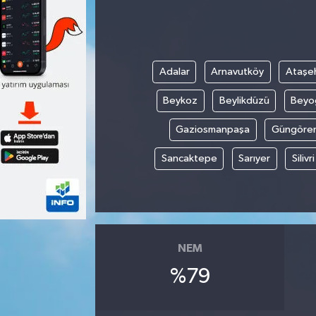
Adalar
Arnavutköy
Ataşeh
Beykoz
Beylikdüzü
Beyo
Gaziosmanpaşa
Güngöre
Sancaktepe
Sarıyer
Silivri
NEM
%79