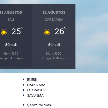
11 AĞUSTOS
12 AĞUSTOS
SALI
ÇARŞAMBA
°
°
25
26
Güneşli
Güneşli
Nem: %62
Nem: %60
Rüzgar: 8.39 m/s
Rüzgar: 8.81 m/s
ENERJİ
HALKA ARZ
OTOMOTİV
SAVUNMA
Çerez Politikası